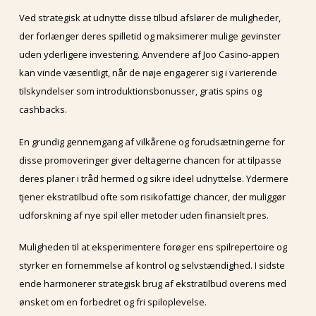
Ved strategisk at udnytte disse tilbud afslører de muligheder,
der forlænger deres spilletid og maksimerer mulige gevinster
uden yderligere investering. Anvendere af Joo Casino-appen
kan vinde væsentligt, når de nøje engagerer sig i varierende
tilskyndelser som introduktionsbonusser, gratis spins og
cashbacks.
En grundig gennemgang af vilkårene og forudsætningerne for
disse promoveringer giver deltagerne chancen for at tilpasse
deres planer i tråd hermed og sikre ideel udnyttelse. Ydermere
tjener ekstratilbud ofte som risikofattige chancer, der muliggør
udforskning af nye spil eller metoder uden finansielt pres.
Muligheden til at eksperimentere forøger ens spilrepertoire og
styrker en fornemmelse af kontrol og selvstændighed. I sidste
ende harmonerer strategisk brug af ekstratilbud overens med
ønsket om en forbedret og fri spiloplevelse.