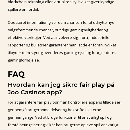
blockchain-teknologi eller virtual reality, hvilket giver kyndige
spillere en fordel.
Opdateret information giver dem chancen for at udnytte nye
salgsfremmende chancer, nutidige gamingmuligheder og
effektive værktøjer. Ved at involvere sig i fora, industrielle
rapporter og bulletiner garanterer man, at de er foran, hvilket
tilbyder dem styring over deres gamingrejse og forøger deres
gamingfornøjelse.
FAQ
Hvordan kan jeg sikre fair play på
Joo Casinos app?
For at garantere fair play bør man kontrollere appens tilladelser,
gennemgå brugeranmeldelser og bekræfte eksterne
gennemgange. Ved at bruge funktioner til ansvarligt spil og
forstå betingelser og vilkår kan brugerne opleve spil ansvarligt