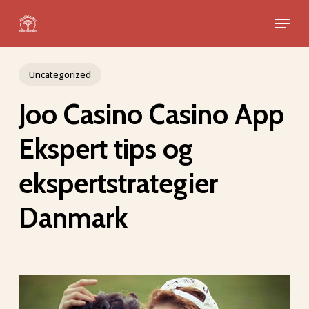
Skip
Menu
to
Close
main
Menu
content
Uncategorized
Joo Casino Casino App
Ekspert tips og
ekspertstrategier
Danmark