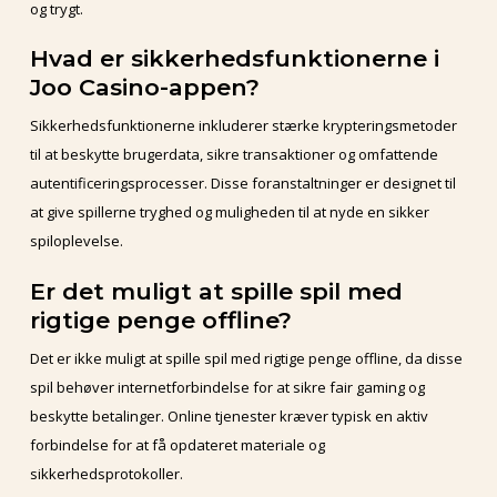
og trygt.
Hvad er sikkerhedsfunktionerne i
Joo Casino-appen?
Sikkerhedsfunktionerne inkluderer stærke krypteringsmetoder
til at beskytte brugerdata, sikre transaktioner og omfattende
autentificeringsprocesser. Disse foranstaltninger er designet til
at give spillerne tryghed og muligheden til at nyde en sikker
spiloplevelse.
Er det muligt at spille spil med
rigtige penge offline?
Det er ikke muligt at spille spil med rigtige penge offline, da disse
spil behøver internetforbindelse for at sikre fair gaming og
beskytte betalinger. Online tjenester kræver typisk en aktiv
forbindelse for at få opdateret materiale og
sikkerhedsprotokoller.