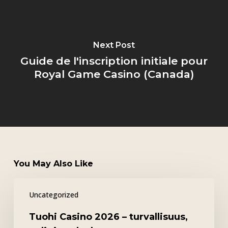
Next Post
Guide de l'inscription initiale pour
Royal Game Casino (Canada)
You May Also Like
Tuohi
Uncategorized
Casino
2026
Tuohi Casino 2026 – turvallisuus,
–