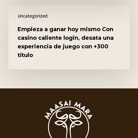
Empieza
Uncategorized
a
ganar
Empieza a ganar hoy mismo Con
hoy
casino caliente login, desata una
mismo
experiencia de juego con +300
Con
título
casino
caliente
login,
desata
una
experiencia
de
juego
con
+300
título