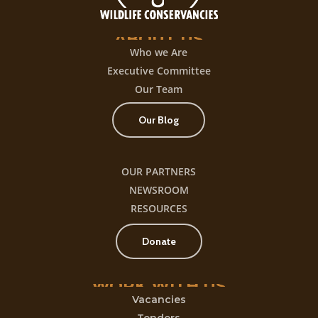
ABOUT
US
Who we Are
Executive Committee
Our Team
Our Blog
OUR PARTNERS
NEWSROOM
RESOURCES
Donate
WORK
WITH
US
Vacancies