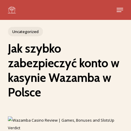
Skip
Menu
to
Close
main
Menu
content
Uncategorized
Jak szybko
zabezpieczyć konto w
kasynie Wazamba w
Polsce