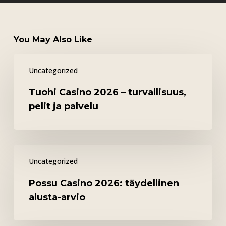
You May Also Like
Tuohi
Uncategorized
Casino
2026
Tuohi Casino 2026 – turvallisuus,
–
pelit ja palvelu
turvallisuus,
pelit
ja
Possu
palvelu
Uncategorized
Casino
2026:
Possu Casino 2026: täydellinen
täydellinen
alusta-arvio
alusta-
arvio