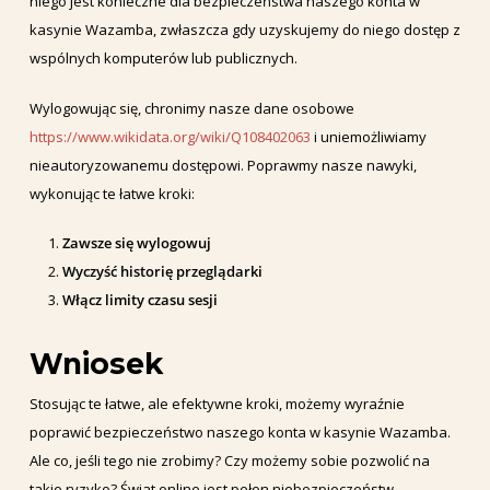
niego jest konieczne dla bezpieczeństwa naszego konta w
kasynie Wazamba, zwłaszcza gdy uzyskujemy do niego dostęp z
wspólnych komputerów lub publicznych.
Wylogowując się, chronimy nasze dane osobowe
https://www.wikidata.org/wiki/Q108402063
i uniemożliwiamy
nieautoryzowanemu dostępowi. Poprawmy nasze nawyki,
wykonując te łatwe kroki:
Zawsze się wylogowuj
Wyczyść historię przeglądarki
Włącz limity czasu sesji
Wniosek
Stosując te łatwe, ale efektywne kroki, możemy wyraźnie
poprawić bezpieczeństwo naszego konta w kasynie Wazamba.
Ale co, jeśli tego nie zrobimy? Czy możemy sobie pozwolić na
takie ryzyko? Świat online jest pełen niebezpieczeństw,