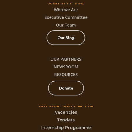
ABOUT
US
Who we Are
Executive Committee
Our Team
Our Blog
OUR PARTNERS
NEWSROOM
RESOURCES
Donate
WORK
WITH
US
Vacancies
Tenders
Internship Programme