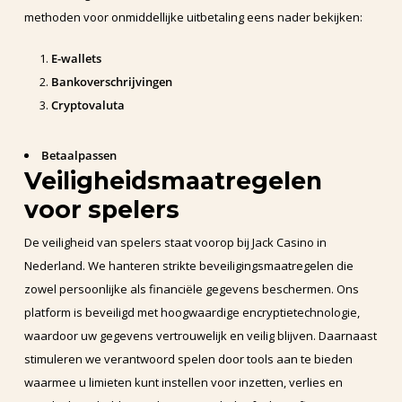
methoden voor onmiddellijke uitbetaling eens nader bekijken:
E-wallets
Bankoverschrijvingen
Cryptovaluta
Betaalpassen
Veiligheidsmaatregelen
voor spelers
De veiligheid van spelers staat voorop bij Jack Casino in
Nederland. We hanteren strikte beveiligingsmaatregelen die
zowel persoonlijke als financiële gegevens beschermen. Ons
platform is beveiligd met hoogwaardige encryptietechnologie,
waardoor uw gegevens vertrouwelijk en veilig blijven. Daarnaast
stimuleren we verantwoord spelen door tools aan te bieden
waarmee u limieten kunt instellen voor inzetten, verlies en