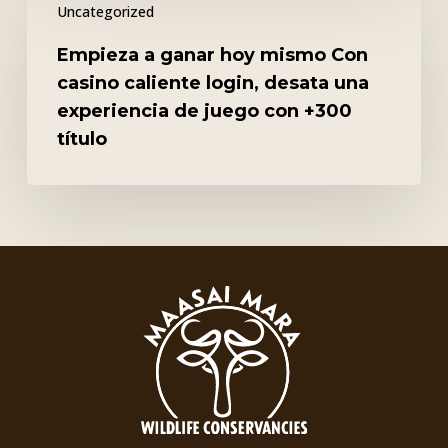
Uncategorized
a
ganar
Empieza a ganar hoy mismo Con
hoy
casino caliente login, desata una
mismo
experiencia de juego con +300
Con
título
casino
caliente
login,
desata
una
experiencia
de
juego
con
+300
título