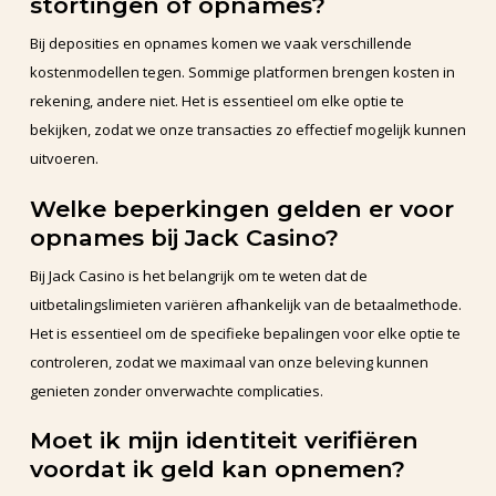
stortingen of opnames?
Bij deposities en opnames komen we vaak verschillende
kostenmodellen tegen. Sommige platformen brengen kosten in
rekening, andere niet. Het is essentieel om elke optie te
bekijken, zodat we onze transacties zo effectief mogelijk kunnen
uitvoeren.
Welke beperkingen gelden er voor
opnames bij Jack Casino?
Bij Jack Casino is het belangrijk om te weten dat de
uitbetalingslimieten variëren afhankelijk van de betaalmethode.
Het is essentieel om de specifieke bepalingen voor elke optie te
controleren, zodat we maximaal van onze beleving kunnen
genieten zonder onverwachte complicaties.
Moet ik mijn identiteit verifiëren
voordat ik geld kan opnemen?