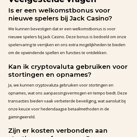
Is er een welkomstbonus voor
nieuwe spelers bij Jack Casino?
We kunnen bevestigen dat er een welkomstbonus is voor
nieuwe spelers bij Jack Casino. Deze bonus is bedoeld om onze
spelervaring te verrijken en ons extra mogelijkheden te bieden
om de opwindende spellen en functies te ontdekken.
Kan ik cryptovaluta gebruiken voor
stortingen en opnames?
Ja, we kunnen cryptovaluta gebruiken voor stortingen en
opnames, wat ons aanpassingsvermogen en tempo biedt. Deze
transacties bieden vaak verbeterde beveiliging, wat aansluit bij
onze keuze voor hedendaagse betaalmethoden in de
gamingwereld.
Zijn er kosten verbonden aan