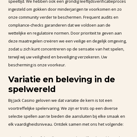
speeltijd. We hebben ook een grondig leeftijdsverificatieproces
ingesteld om gokken door minderjarigen te voorkomen en zo
onze community verder te beschermen. Frequent audits en
compliance-checks garanderen dat we voldoen aan de
wettelijke en regulatoire normen. Door prioriteit te geven aan
deze maatregelen creëren we een veilige en degelijk omgeving,
zodat u zich kunt concentreren op de sensatie van het spelen,
terwijl wij uw veiligheid en beveiliging verzekeren. Uw
bescherming is onze voorkeur.
Variatie en beleving in de
spelwereld
Bij Jack Casino geloven we dat variatie de kern is tot een
voortreffelijke spelervaring. We zijn er trots op een diverse
selectie spellen aan te bieden die aansluiten bij elke smaak en
elk vaardigheidsniveau. Ontdek samen met ons het volgende: