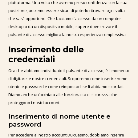
piattaforma. Una volta che avremo preso confidenza con la sua
posizione, potremo essere sicuri di poterlo ritrovare ogni volta
che sarà opportuno. Che facciamo l’accesso da un computer
desktop o da un dispositivo mobile, sapere dove trovare il
pulsante di accesso migliora la nostra esperienza complessiva.
Inserimento delle
credenziali
Ora che abbiamo individuato il pulsante di accesso, è il momento
di digitare le nostre credenziali. Scopriremo come inserire nome
utente e password e come reimpostarli se li abbiamo scordati.
Diamo anche un’occhiata alle funzionalità di sicurezza che
proteggono i nostri account.
Inserimento di nome utente e
password
Per accedere al nostro account DuxCasino, dobbiamo inserire