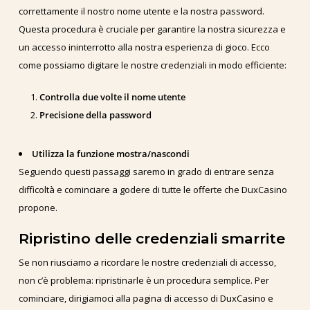
correttamente il nostro nome utente e la nostra password.
Questa procedura è cruciale per garantire la nostra sicurezza e
un accesso ininterrotto alla nostra esperienza di gioco. Ecco
come possiamo digitare le nostre credenziali in modo efficiente:
Controlla due volte il nome utente
Precisione della password
Utilizza la funzione mostra/nascondi
Seguendo questi passaggi saremo in grado di entrare senza
difficoltà e cominciare a godere di tutte le offerte che DuxCasino
propone.
Ripristino delle credenziali smarrite
Se non riusciamo a ricordare le nostre credenziali di accesso,
non c’è problema: ripristinarle è un procedura semplice. Per
cominciare, dirigiamoci alla pagina di accesso di DuxCasino e