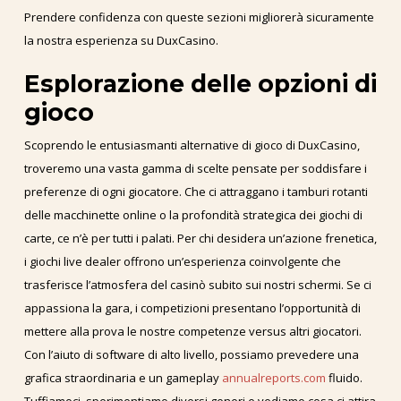
Prendere confidenza con queste sezioni migliorerà sicuramente
la nostra esperienza su DuxCasino.
Esplorazione delle opzioni di
gioco
Scoprendo le entusiasmanti alternative di gioco di DuxCasino,
troveremo una vasta gamma di scelte pensate per soddisfare i
preferenze di ogni giocatore. Che ci attraggano i tamburi rotanti
delle macchinette online o la profondità strategica dei giochi di
carte, ce n’è per tutti i palati. Per chi desidera un’azione frenetica,
i giochi live dealer offrono un’esperienza coinvolgente che
trasferisce l’atmosfera del casinò subito sui nostri schermi. Se ci
appassiona la gara, i competizioni presentano l’opportunità di
mettere alla prova le nostre competenze versus altri giocatori.
Con l’aiuto di software di alto livello, possiamo prevedere una
grafica straordinaria e un gameplay
annualreports.com
fluido.
Tuffiamoci, sperimentiamo diversi generi e vediamo cosa ci attira