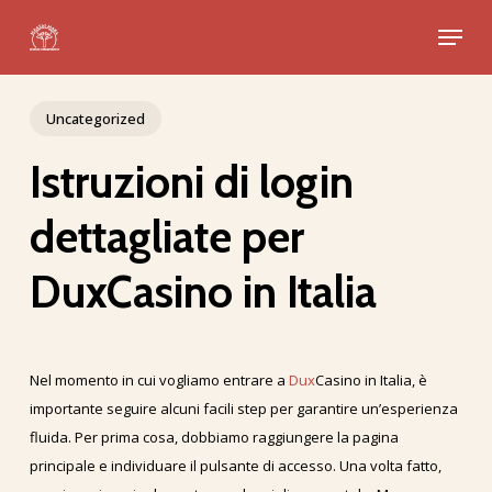
Skip
Menu
to
Close
main
Menu
content
Uncategorized
Istruzioni di login
dettagliate per
DuxCasino in Italia
Nel momento in cui vogliamo entrare a
Dux
Casino in Italia, è
importante seguire alcuni facili step per garantire un’esperienza
fluida. Per prima cosa, dobbiamo raggiungere la pagina
principale e individuare il pulsante di accesso. Una volta fatto,