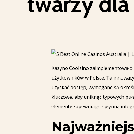
twarzy dla
Kasyno Coolzino zaimplementowało 
użytkowników w Polsce. Ta innowacy
uzyskać dostęp, wymagane są określ
kluczowe, aby uniknąć typowych puła
elementy zapewniające płynną integr
Najważniejs