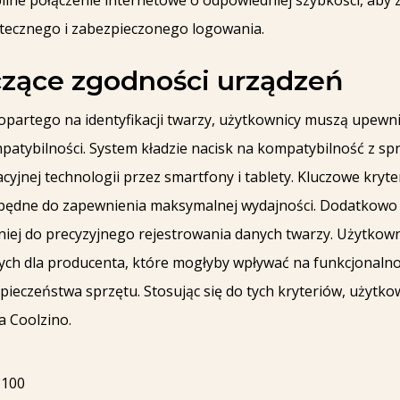
ilne połączenie internetowe o odpowiedniej szybkości, aby z
utecznego i zabezpieczonego logowania.
zące zgodności urządzeń
partego na identyfikacji twarzy, użytkownicy muszą upewnić 
atybilności. System kładzie nacisk na kompatybilność z sp
jnej technologii przez smartfony i tablety. Kluczowe kryt
ezbędne do zapewnienia maksymalnej wydajności. Dodatkowo
iej do precyzyjnego rejestrowania danych twarzy. Użytkown
ch dla producenta, które mogłyby wpływać na funkcjonalnoś
pieczeństwa sprzętu. Stosując się do tych kryteriów, użytk
a Coolzino.