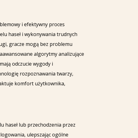
oblemowy i efektywny proces
elu haseł i wykonywania trudnych
sługi, gracze mogą bez problemu
 zaawansowane algorytmy analizujące
 mają odczucie wygody i
echnologię rozpoznawania twarzy,
aktuje komfort użytkownika,
u haseł lub przechodzenia przez
 logowania, ulepszając ogólne