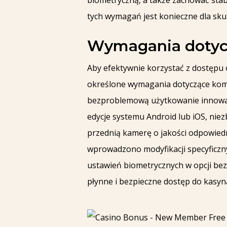
biometryczną, a także zachować stab
tych wymagań jest konieczne dla sk
Wymagania dotyc
Aby efektywnie korzystać z dostępu o
określone wymagania dotyczące komp
bezproblemową użytkowanie innowacy
edycje systemu Android lub iOS, ni
przednią kamerę o jakości odpowiedn
wprowadzono modyfikacji specyficzny
ustawień biometrycznych w opcji bez
płynne i bezpieczne dostęp do kasyn