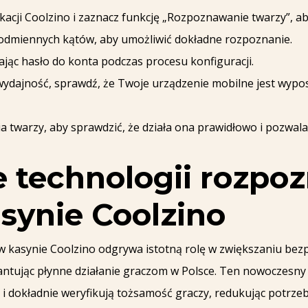
kacji Coolzino i zaznacz funkcję „Rozpoznawanie twarzy”, aby
z odmiennych kątów, aby umożliwić dokładne rozpoznanie.
jąc hasło do konta podczas procesu konfiguracji.
dajność, sprawdź, że Twoje urządzenie mobilne jest wypos
a twarzy, aby sprawdzić, że działa ona prawidłowo i pozwa
 technologii rozpo
synie Coolzino
 kasynie Coolzino odgrywa istotną rolę w zwiększaniu bez
ntując płynne działanie graczom w Polsce. Ten nowoczesny 
i dokładnie weryfikują tożsamość graczy, redukując potrzeb