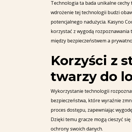
Technologia ta bada unikalne cechy 
wdrożenie tej technologii budzi ob
potencjalnego nadużycia. Kasyno Coo
korzystać z wygodą rozpoznawania t
między bezpieczeństwem a prywatnoś
Korzyści z 
twarzy do l
Wykorzystanie technologii rozpozna
bezpieczeństwa, które wyraźnie zmni
proces dostępu, zapewniając wygodę
Dzięki temu gracze mogą cieszyć si
ochrony swoich danych.