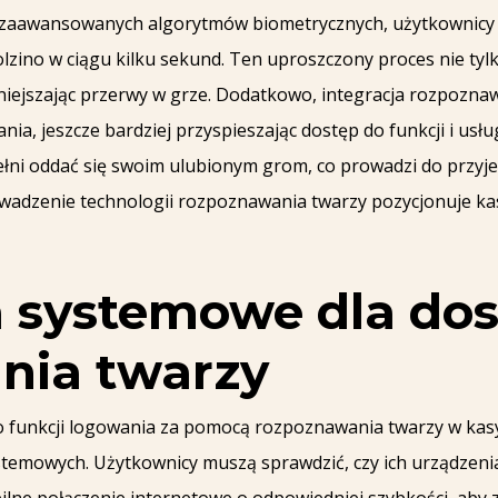
iu zaawansowanych algorytmów biometrycznych, użytkowni
lzino w ciągu kilku sekund. Ten uproszczony proces nie tyl
iejszając przerwy w grze. Dodatkowo, integracja rozpozna
, jeszcze bardziej przyspieszając dostęp do funkcji i usł
i oddać się swoim ulubionym grom, co prowadzi do przyjemni
owadzenie technologii rozpoznawania twarzy pozycjonuje k
systemowe dla dos
nia twarzy
funkcji logowania za pomocą rozpoznawania twarzy w kasyn
temowych. Użytkownicy muszą sprawdzić, czy ich urządzen