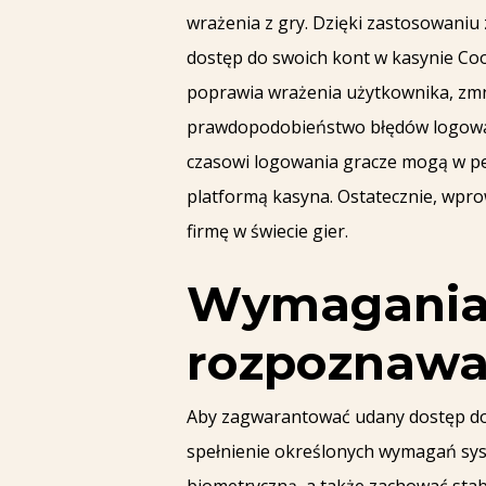
wrażenia z gry. Dzięki zastosowan
dostęp do swoich kont w kasynie Coo
poprawia wrażenia użytkownika, zmn
prawdopodobieństwo błędów logowania
czasowi logowania gracze mogą w pełn
platformą kasyna. Ostatecznie, wpr
firmę w świecie gier.
Wymagania 
rozpoznawa
Aby zagwarantować udany dostęp do 
spełnienie określonych wymagań sys