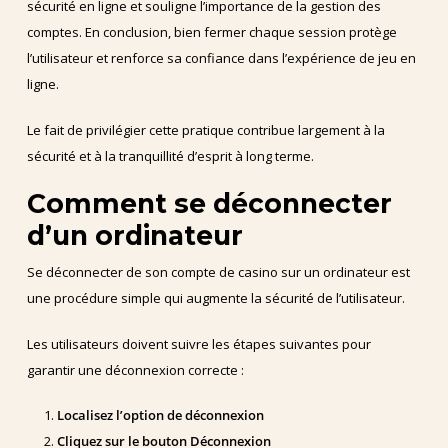
sécurité en ligne et souligne l’importance de la gestion des
comptes. En conclusion, bien fermer chaque session protège
l’utilisateur et renforce sa confiance dans l’expérience de jeu en
ligne.
Le fait de privilégier cette pratique contribue largement à la
sécurité et à la tranquillité d’esprit à long terme.
Comment se déconnecter
d’un ordinateur
Se déconnecter de son compte de casino sur un ordinateur est
une procédure simple qui augmente la sécurité de l’utilisateur.
Les utilisateurs doivent suivre les étapes suivantes pour
garantir une déconnexion correcte :
Localisez l’option de déconnexion
Cliquez sur le bouton Déconnexion