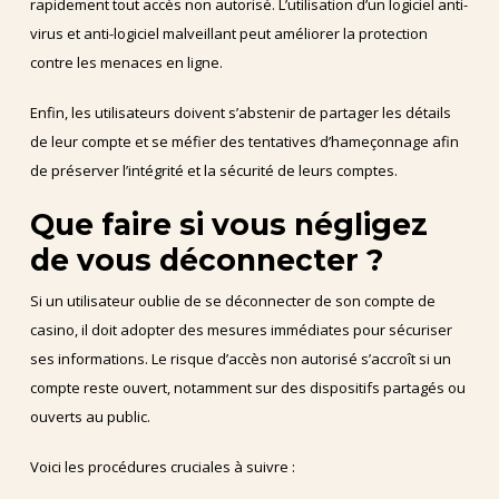
rapidement tout accès non autorisé. L’utilisation d’un logiciel anti-
virus et anti-logiciel malveillant peut améliorer la protection
contre les menaces en ligne.
Enfin, les utilisateurs doivent s’abstenir de partager les détails
de leur compte et se méfier des tentatives d’hameçonnage afin
de préserver l’intégrité et la sécurité de leurs comptes.
Que faire si vous négligez
de vous déconnecter ?
Si un utilisateur oublie de se déconnecter de son compte de
casino, il doit adopter des mesures immédiates pour sécuriser
ses informations. Le risque d’accès non autorisé s’accroît si un
compte reste ouvert, notamment sur des dispositifs partagés ou
ouverts au public.
Voici les procédures cruciales à suivre :