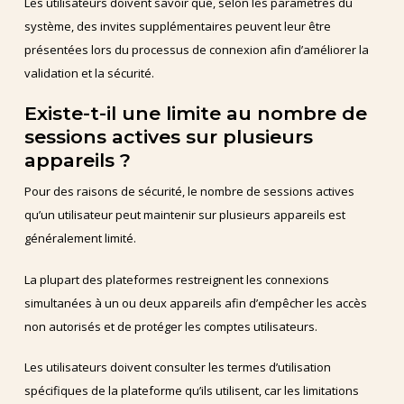
Les utilisateurs doivent savoir que, selon les paramètres du
système, des invites supplémentaires peuvent leur être
présentées lors du processus de connexion afin d’améliorer la
validation et la sécurité.
Existe-t-il une limite au nombre de
sessions actives sur plusieurs
appareils ?
Pour des raisons de sécurité, le nombre de sessions actives
qu’un utilisateur peut maintenir sur plusieurs appareils est
généralement limité.
La plupart des plateformes restreignent les connexions
simultanées à un ou deux appareils afin d’empêcher les accès
non autorisés et de protéger les comptes utilisateurs.
Les utilisateurs doivent consulter les termes d’utilisation
spécifiques de la plateforme qu’ils utilisent, car les limitations