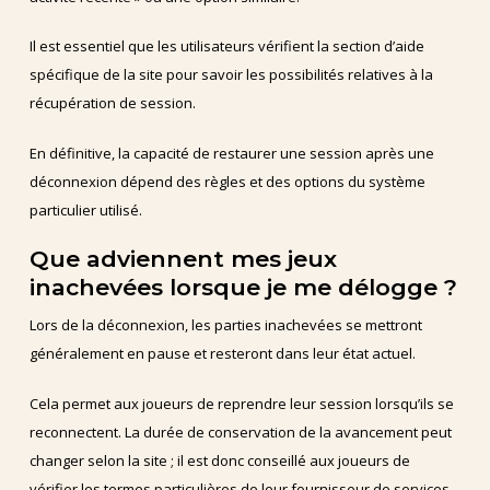
Il est essentiel que les utilisateurs vérifient la section d’aide
spécifique de la site pour savoir les possibilités relatives à la
récupération de session.
En définitive, la capacité de restaurer une session après une
déconnexion dépend des règles et des options du système
particulier utilisé.
Que adviennent mes jeux
inachevées lorsque je me délogge ?
Lors de la déconnexion, les parties inachevées se mettront
généralement en pause et resteront dans leur état actuel.
Cela permet aux joueurs de reprendre leur session lorsqu’ils se
reconnectent. La durée de conservation de la avancement peut
changer selon la site ; il est donc conseillé aux joueurs de
vérifier les termes particulières de leur fournisseur de services.