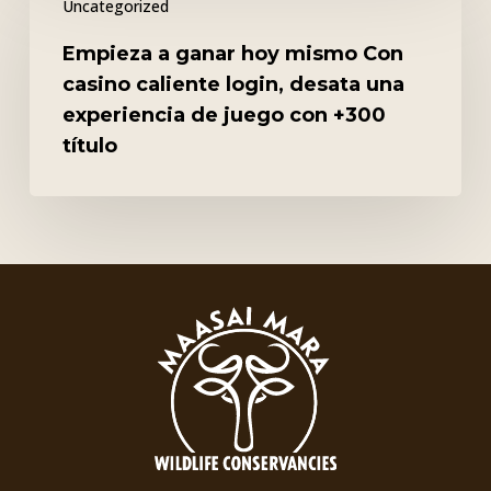
Uncategorized
a
ganar
Empieza a ganar hoy mismo Con
hoy
casino caliente login, desata una
mismo
experiencia de juego con +300
Con
título
casino
caliente
login,
desata
una
experiencia
de
juego
con
+300
título