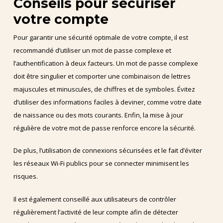
Conseils pour sécuriser
votre compte
Pour garantir une sécurité optimale de votre compte, il est
recommandé d’utiliser un mot de passe complexe et
l’authentification à deux facteurs. Un mot de passe complexe
doit être singulier et comporter une combinaison de lettres
majuscules et minuscules, de chiffres et de symboles. Évitez
d’utiliser des informations faciles à deviner, comme votre date
de naissance ou des mots courants. Enfin, la mise à jour
régulière de votre mot de passe renforce encore la sécurité.
De plus, l’utilisation de connexions sécurisées et le fait d’éviter
les réseaux Wi-Fi publics pour se connecter minimisent les
risques.
Il est également conseillé aux utilisateurs de contrôler
régulièrement l’activité de leur compte afin de détecter