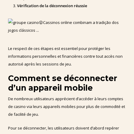
Vérification de la déconnexion réussie
Le respect de ces étapes est essentiel pour protéger les
informations personnelles et financières contre tout accès non
autorisé après les sessions de jeu.
Comment se déconnecter
d’un appareil mobile
De nombreux utilisateurs apprécient d’accéder à leurs comptes
de casino via leurs appareils mobiles pour plus de commodité et
de facilité de jeu.
Pour se déconnecter, les utilisateurs doivent d’abord repérer