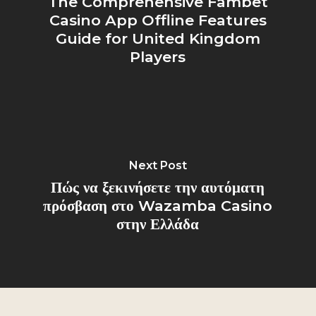
The Comprehensive Fambet
Casino App Offline Features
Guide for United Kingdom
Players
Next Post
Πώς να ξεκινήσετε την αυτόματη
πρόσβαση στο Wazamba Casino
στην Ελλάδα