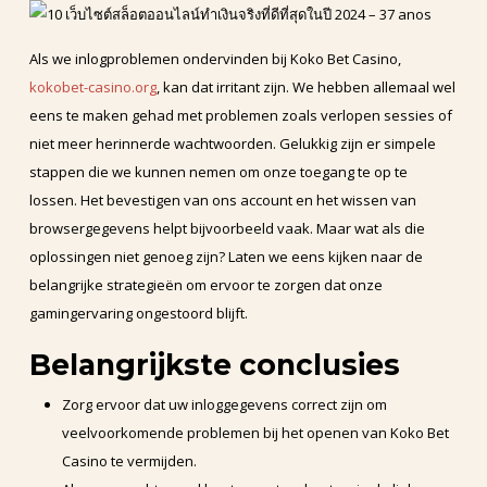
Als we inlogproblemen ondervinden bij Koko Bet Casino,
kokobet-casino.org
, kan dat irritant zijn. We hebben allemaal wel
eens te maken gehad met problemen zoals verlopen sessies of
niet meer herinnerde wachtwoorden. Gelukkig zijn er simpele
stappen die we kunnen nemen om onze toegang te op te
lossen. Het bevestigen van ons account en het wissen van
browsergegevens helpt bijvoorbeeld vaak. Maar wat als die
oplossingen niet genoeg zijn? Laten we eens kijken naar de
belangrijke strategieën om ervoor te zorgen dat onze
gamingervaring ongestoord blijft.
Belangrijkste conclusies
Zorg ervoor dat uw inloggegevens correct zijn om
veelvoorkomende problemen bij het openen van Koko Bet
Casino te vermijden.