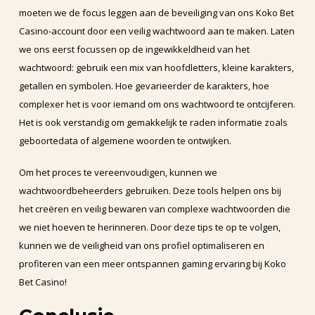
moeten we de focus leggen aan de beveiliging van ons Koko Bet
Casino-account door een veilig wachtwoord aan te maken. Laten
we ons eerst focussen op de ingewikkeldheid van het
wachtwoord: gebruik een mix van hoofdletters, kleine karakters,
getallen en symbolen. Hoe gevarieerder de karakters, hoe
complexer het is voor iemand om ons wachtwoord te ontcijferen.
Het is ook verstandig om gemakkelijk te raden informatie zoals
geboortedata of algemene woorden te ontwijken.
Om het proces te vereenvoudigen, kunnen we
wachtwoordbeheerders gebruiken. Deze tools helpen ons bij
het creëren en veilig bewaren van complexe wachtwoorden die
we niet hoeven te herinneren. Door deze tips te op te volgen,
kunnen we de veiligheid van ons profiel optimaliseren en
profiteren van een meer ontspannen gaming ervaring bij Koko
Bet Casino!