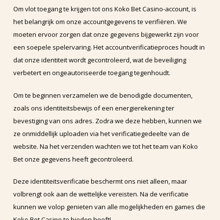
Om vlot toegang te krijgen tot ons Koko Bet Casino-account, is
het belangrijk om onze accountgegevens te verifiëren. We
moeten ervoor zorgen dat onze gegevens bijgewerkt zijn voor
een soepele spelervaring. Het accountverificatieproces houdt in
dat onze identiteit wordt gecontroleerd, wat de beveiliging
verbetert en ongeautoriseerde toegang tegenhoudt.
Om te beginnen verzamelen we de benodigde documenten,
zoals ons identiteitsbewijs of een energierekening ter
bevestiging van ons adres. Zodra we deze hebben, kunnen we
ze onmiddellijk uploaden via het verificatiegedeelte van de
website. Na het verzenden wachten we tot het team van Koko
Bet onze gegevens heeft gecontroleerd.
Deze identiteitsverificatie beschermt ons niet alleen, maar
volbrengt ook aan de wettelijke vereisten. Na de verificatie
kunnen we volop genieten van alle mogelijkheden en games die
Koko Bet Casino te bieden heeft!