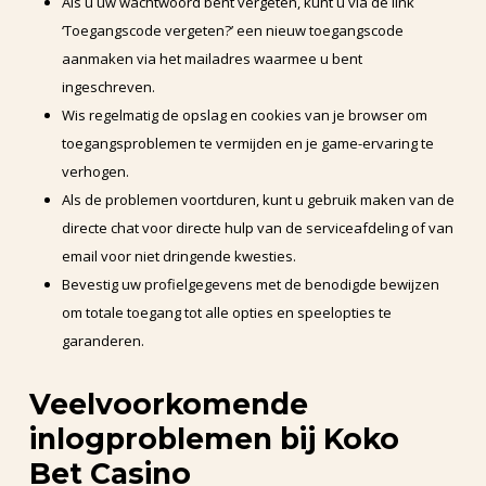
Als u uw wachtwoord bent vergeten, kunt u via de link
‘Toegangscode vergeten?’ een nieuw toegangscode
aanmaken via het mailadres waarmee u bent
ingeschreven.
Wis regelmatig de opslag en cookies van je browser om
toegangsproblemen te vermijden en je game-ervaring te
verhogen.
Als de problemen voortduren, kunt u gebruik maken van de
directe chat voor directe hulp van de serviceafdeling of van
email voor niet dringende kwesties.
Bevestig uw profielgegevens met de benodigde bewijzen
om totale toegang tot alle opties en speelopties te
garanderen.
Veelvoorkomende
inlogproblemen bij Koko
Bet Casino