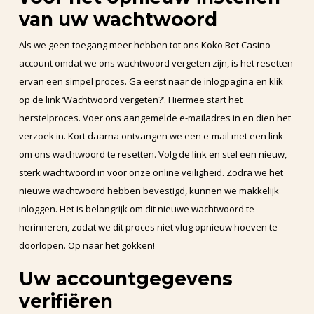
van uw wachtwoord
Als we geen toegang meer hebben tot ons Koko Bet Casino-
account omdat we ons wachtwoord vergeten zijn, is het resetten
ervan een simpel proces. Ga eerst naar de inlogpagina en klik
op de link ‘Wachtwoord vergeten?’. Hiermee start het
herstelproces. Voer ons aangemelde e-mailadres in en dien het
verzoek in. Kort daarna ontvangen we een e-mail met een link
om ons wachtwoord te resetten. Volg de link en stel een nieuw,
sterk wachtwoord in voor onze online veiligheid. Zodra we het
nieuwe wachtwoord hebben bevestigd, kunnen we makkelijk
inloggen. Het is belangrijk om dit nieuwe wachtwoord te
herinneren, zodat we dit proces niet vlug opnieuw hoeven te
doorlopen. Op naar het gokken!
Uw accountgegevens
verifiëren