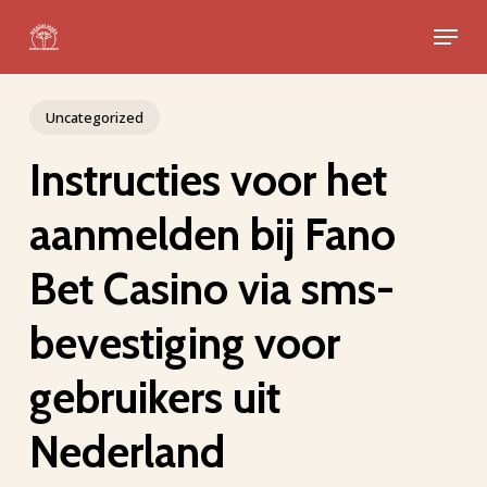
Skip
Menu
to
Close
main
Menu
content
Uncategorized
Instructies voor het
aanmelden bij Fano
Bet Casino via sms-
bevestiging voor
gebruikers uit
Nederland