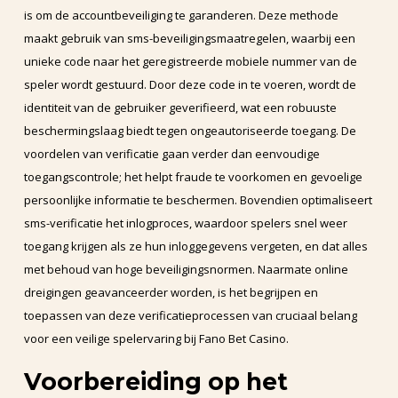
is om de accountbeveiliging te garanderen. Deze methode
maakt gebruik van sms-beveiligingsmaatregelen, waarbij een
unieke code naar het geregistreerde mobiele nummer van de
speler wordt gestuurd. Door deze code in te voeren, wordt de
identiteit van de gebruiker geverifieerd, wat een robuuste
beschermingslaag biedt tegen ongeautoriseerde toegang. De
voordelen van verificatie gaan verder dan eenvoudige
toegangscontrole; het helpt fraude te voorkomen en gevoelige
persoonlijke informatie te beschermen. Bovendien optimaliseert
sms-verificatie het inlogproces, waardoor spelers snel weer
toegang krijgen als ze hun inloggegevens vergeten, en dat alles
met behoud van hoge beveiligingsnormen. Naarmate online
dreigingen geavanceerder worden, is het begrijpen en
toepassen van deze verificatieprocessen van cruciaal belang
voor een veilige spelervaring bij Fano Bet Casino.
Voorbereiding op het