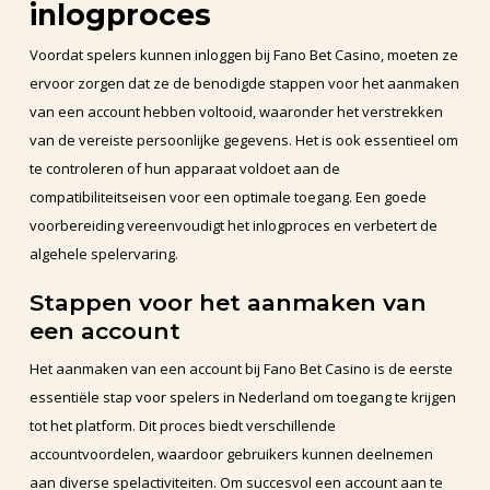
inlogproces
Voordat spelers kunnen inloggen bij Fano Bet Casino, moeten ze
ervoor zorgen dat ze de benodigde stappen voor het aanmaken
van een account hebben voltooid, waaronder het verstrekken
van de vereiste persoonlijke gegevens. Het is ook essentieel om
te controleren of hun apparaat voldoet aan de
compatibiliteitseisen voor een optimale toegang. Een goede
voorbereiding vereenvoudigt het inlogproces en verbetert de
algehele spelervaring.
Stappen voor het aanmaken van
een account
Het aanmaken van een account bij Fano Bet Casino is de eerste
essentiële stap voor spelers in Nederland om toegang te krijgen
tot het platform. Dit proces biedt verschillende
accountvoordelen, waardoor gebruikers kunnen deelnemen
aan diverse spelactiviteiten. Om succesvol een account aan te