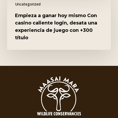
Uncategorized
a
ganar
Empieza a ganar hoy mismo Con
hoy
casino caliente login, desata una
mismo
experiencia de juego con +300
Con
título
casino
caliente
login,
desata
una
experiencia
de
juego
con
+300
título