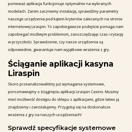
ponieważ aplikacja funkcjonuje optymalnie na wybranych
modelach. Zanim zaczniemy instalację, sprawdźmy parametry
naszego urządzenia pod kątem kryteriów zalecanych na stronie
internetowej Liraspin. To zapobiegawcze podejście pomaga nam
zapobiegać możliwym problemom, zaoszczędzając czas i irytację
w przyszłości. Sprawdzenie, czy nasze urządzenia są
odpowiednie, gwarantuje nam wyjątkowe wrażenia z gry.
Ściąganie aplikacji kasyna
Liraspin
Skoro przeanalizowaliśmy już wymagania systemowe,
porozmawiajmy o ściągnięciu aplikacji Liraspin Casino. Musimy
mieć możliwość dostępu do sklepu z aplikacjami, gdzie łatwo ją
znajdziemy i zainstalujemy. Przygotuj się na doskonalsze
wrażenia z gry na naszych urządzeniach!
Sprawdź specyfikacje systemowe