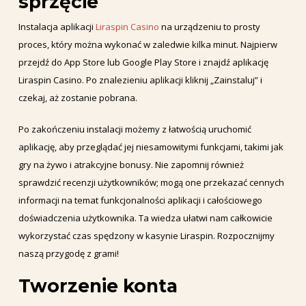
sprzęcie
Instalacja aplikacji
Liraspin Casino
na urządzeniu to prosty
proces, który można wykonać w zaledwie kilka minut. Najpierw
przejdź do App Store lub Google Play Store i znajdź aplikację
Liraspin Casino. Po znalezieniu aplikacji kliknij „Zainstaluj” i
czekaj, aż zostanie pobrana.
Po zakończeniu instalacji możemy z łatwością uruchomić
aplikację, aby przeglądać jej niesamowitymi funkcjami, takimi jak
gry na żywo i atrakcyjne bonusy. Nie zapomnij również
sprawdzić recenzji użytkowników; mogą one przekazać cennych
informacji na temat funkcjonalności aplikacji i całościowego
doświadczenia użytkownika. Ta wiedza ułatwi nam całkowicie
wykorzystać czas spędzony w kasynie Liraspin. Rozpocznijmy
naszą przygodę z grami!
Tworzenie konta