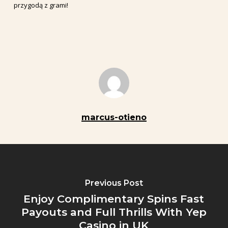
przygodą z grami!
marcus-otieno
Previous Post
Enjoy Complimentary Spins Fast
Payouts and Full Thrills With Yep
Casino in UK