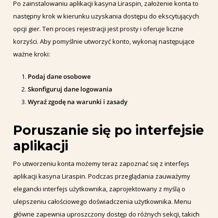
Po zainstalowaniu aplikacji kasyna Liraspin, założenie konta to
następny krok w kierunku uzyskania dostępu do ekscytujących
opcji gier. Ten proces rejestracji jest prosty i oferuje liczne
korzyści. Aby pomyślnie utworzyć konto, wykonaj następujące
ważne kroki:
Podaj dane osobowe
Skonfiguruj dane logowania
Wyraź zgodę na warunki i zasady
Poruszanie się po interfejsie
aplikacji
Po utworzeniu konta możemy teraz zapoznać się z interfejs
aplikacji kasyna Liraspin. Podczas przeglądania zauważymy
elegancki interfejs użytkownika, zaprojektowany z myślą o
ulepszeniu całościowego doświadczenia użytkownika. Menu
główne zapewnia uproszczony dostęp do różnych sekcji, takich