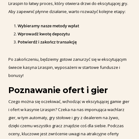
Liraspin to łatwy proces, który otwiera drzwi do ekscytującej gry.
Aby zapewnić płynne działanie, warto rozważyć kolejne etapy:
Wybieramy nasze metody wpłat
Wprowadź kwotę depozytu
Potwierdź i zakończ transakcję
Po zakończeniu, będziemy gotowi zanurzyć się w ekscytującym
świecie kasyna Liraspin, wyposażeni w startowe fundusze i
bonusy!
Poznawanie ofert i gier
Czego można się oczekiwać, wchodząc w ekscytującej gamie gier
i ofert w kasynie Liraspin? Czeka na nas imponująca wachlarz
gier, w tym automaty, gry stołowe i gry z dealerem na żywo,
dzięki czemu wszystko gracz znajdzie coś dla siebie. Podczas
oceny, kluczowe jest zwrócenie uwagi na atrakcyjne oferty