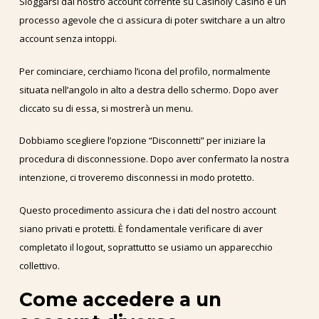
Sloggarsi dal nostro account corrente su Casinoly Casino è un
processo agevole che ci assicura di poter switchare a un altro
account senza intoppi.
Per cominciare, cerchiamo l’icona del profilo, normalmente
situata nell’angolo in alto a destra dello schermo. Dopo aver
cliccato su di essa, si mostrerà un menu.
Dobbiamo scegliere l’opzione “Disconnetti” per iniziare la
procedura di disconnessione. Dopo aver confermato la nostra
intenzione, ci troveremo disconnessi in modo protetto.
Questo procedimento assicura che i dati del nostro account
siano privati e protetti. È fondamentale verificare di aver
completato il logout, soprattutto se usiamo un apparecchio
collettivo.
Come accedere a un