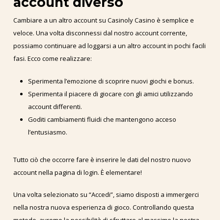
account diverso
Cambiare a un altro account su Casinoly Casino è semplice e
veloce. Una volta disconnessi dal nostro account corrente,
possiamo continuare ad loggarsi a un altro account in pochi facili
fasi. Ecco come realizzare:
Sperimenta l’emozione di scoprire nuovi giochi e bonus.
Sperimenta il piacere di giocare con gli amici utilizzando
account differenti.
Goditi cambiamenti fluidi che mantengono acceso
l’entusiasmo.
Tutto ciò che occorre fare è inserire le dati del nostro nuovo
account nella pagina di login. È elementare!
Una volta selezionato su “Accedi”, siamo disposti a immergerci
nella nostra nuova esperienza di gioco. Controllando questa