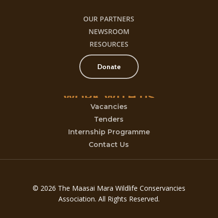
OUR PARTNERS
NEWSROOM
RESOURCES
Donate
WORK
WITH
US
Vacancies
Tenders
Internship Programme
Contact Us
© 2026 The Maasai Mara Wildlife Conservancies
Association. All Rights Reserved.