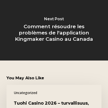
Next Post
Comment résoudre les
problèmes de l'application
Kingmaker Casino au Canada
You May Also Like
Tuohi
Uncategorized
Casino
2026
Tuohi Casino 2026 – turvallisuus,
–