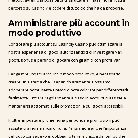
metodo, avremo la possibilità di sfruttare al massimo la nostra
percorso su Casinoly e godere di tutto ciò che ha da proporre.
Amministrare più account in
modo produttivo
Controllare più account su Casinoly Casino può ottimizzare la
nostra esperienza di gioco, autorizzandoci di investigare vari
giochi, bonus e perfino di giocare con gli amici con profili vari.
Per gestire i nostri account in modo produttivo, è necessario
creare un sistema che li separi chiaramente. Possiamo
adoperare nomi utente univoci o note colorate per differenziarli
facilmente. Entrare regolarmente a ciascun account ci assiste a
mantenersi aggiornati sulle promozioni e sui giochi accessibili.
Inoltre, impostare promemoria per bonus e promozioni può
assisterci a non mancarci nulla. Pensiamo a anche l’importanza
del gioco consapevole: dobbiamo tenere traccia del tempo che