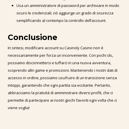
Usa un amministratore di password per archiviare in modo
sicuro le credenziali; ciò aggiunge un grado di sicurezza
semplificando al contempo la controllo dell’account.
Conclusione
In sintesi, modificare account su Casinoly Casino non è
necessariamente per forza un inconveniente. Con pochi clic,
possiamo disconnettersi e tuffarci in una nuova avventura,
scoprendo altri game e promozioni. Mantenendo i nostri dati di
accesso in ordine, possiamo usufruire di un transizione senza
intoppi, garantendo che ogni partita sia eccitante. Pertanto,
abbracciamo la praticità di amministrare diversi profili, che ci
permette di partecipare ai nostri giochi favoriti ogni volta che ci
viene voglia!