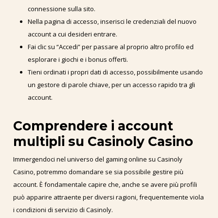
connessione sulla sito.
Nella pagina di accesso, inserisci le credenziali del nuovo
account a cui desideri entrare.
Fai clic su “Accedi” per passare al proprio altro profilo ed
esplorare i giochi e i bonus offerti.
Tieni ordinati i propri dati di accesso, possibilmente usando
un gestore di parole chiave, per un accesso rapido tra gli
account.
Comprendere i account
multipli su Casinoly Casino
Immergendoci nel universo del gaming online su Casinoly
Casino, potremmo domandare se sia possibile gestire più
account. È fondamentale capire che, anche se avere più profili
può apparire attraente per diversi ragioni, frequentemente viola
i condizioni di servizio di Casinoly.