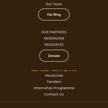
Our Team
Our Blog
OUR PARTNERS
NEWSROOM
RESOURCES
Donate
WORK
WITH
US
Vacancies
Tenders
Internship Programme
Contact Us