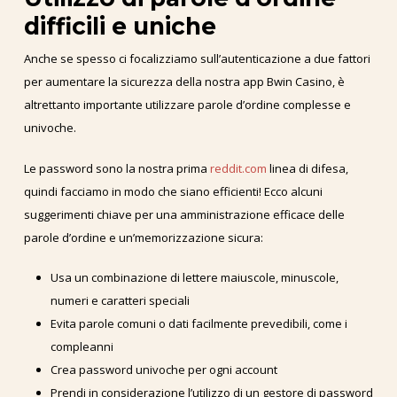
difficili e uniche
Anche se spesso ci focalizziamo sull’autenticazione a due fattori
per aumentare la sicurezza della nostra app Bwin Casino, è
altrettanto importante utilizzare parole d’ordine complesse e
univoche.
Le password sono la nostra prima
reddit.com
linea di difesa,
quindi facciamo in modo che siano efficienti! Ecco alcuni
suggerimenti chiave per una amministrazione efficace delle
parole d’ordine e un’memorizzazione sicura:
Usa un combinazione di lettere maiuscole, minuscole,
numeri e caratteri speciali
Evita parole comuni o dati facilmente prevedibili, come i
compleanni
Crea password univoche per ogni account
Prendi in considerazione l’utilizzo di un gestore di password