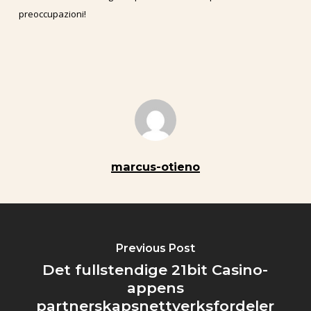
preoccupazioni!
marcus-otieno
Previous Post
Det fullstendige 21bit Casino-
appens
partnerskapsnettverksfordeler