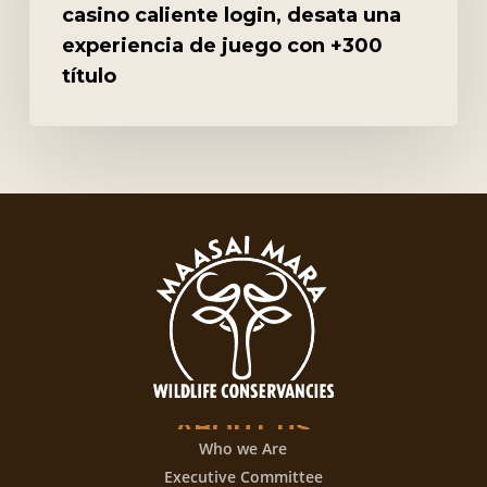
hoy
casino caliente login, desata una
mismo
experiencia de juego con +300
Con
título
casino
caliente
login,
desata
una
experiencia
de
juego
con
+300
título
ABOUT
US
Who we Are
Executive Committee