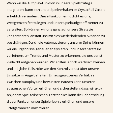
Wenn wir die Autoplay-Funktion in unsere Spielstrategie
integrieren, kann sich unser Spielverhalten im CrystalRoll Casino
erheblich verändern. Diese Funktion ermöglicht es uns,
Wettgrenzen festzulegen und unser Spielbudget effizienter zu
verwalten. So können wir uns ganz auf unsere Strategie
konzentrieren, anstatt uns mit sich wiederholenden Aktionen zu
beschäftigen. Durch die Automatisierung unserer Spins können
wir die Ergebnisse genauer analysieren und unsere Strategie
verfeinern, um Trends und Muster zu erkennen, die uns sonst
vielleicht entgehen würden. Wir sollten jedoch wachsam bleiben
und mögliche Fallstricke wie den Kontrollverlust über unsere
Einsätze im Auge behalten. Ein ausgewogenes Verhältnis
zwischen Autoplay und bewussten Pausen kann unseren
strategischen Vorteil erhöhen und sicherstellen, dass wir aktiv
an jedem Spiel teilnehmen. Letztendlich kann die Beherrschung
dieser Funktion unser Spielerlebnis erhöhen und unsere
Erfolgschancen maximieren.