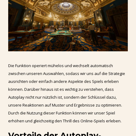
Die Funktion operiert mühelos und wechselt automatisch
zwischen unseren Auswahlen, sodass wir uns auf die Strategie
ausrichten oder einfach andere Aspekte des Spiels erleben
können. Darüber hinaus ist es wichtig zu verstehen, dass
Autoplay nicht nur nützlich ist, sondern der Schlüssel dazu,
unsere Reaktionen auf Muster und Ergebnisse zu optimieren.
Durch die Nutzung dieser Funktion können wir unser Spiel
erhöhen und gleichzeitig den Thrill des Online-Spiels erleben.
Vorteile der Autoplay-