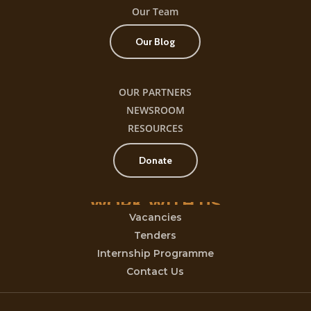
Our Team
Our Blog
OUR PARTNERS
NEWSROOM
RESOURCES
Donate
WORK
WITH
US
Vacancies
Tenders
Internship Programme
Contact Us