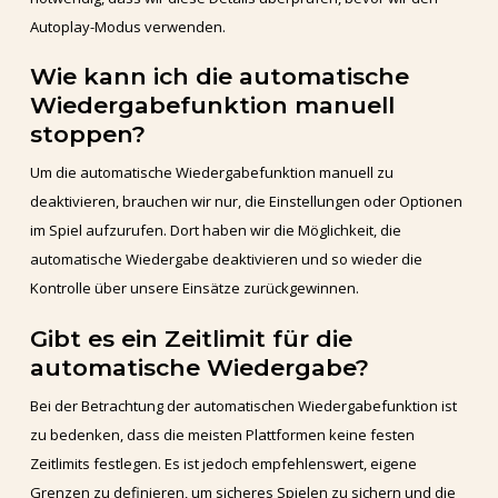
Autoplay-Modus verwenden.
Wie kann ich die automatische
Wiedergabefunktion manuell
stoppen?
Um die automatische Wiedergabefunktion manuell zu
deaktivieren, brauchen wir nur, die Einstellungen oder Optionen
im Spiel aufzurufen. Dort haben wir die Möglichkeit, die
automatische Wiedergabe deaktivieren und so wieder die
Kontrolle über unsere Einsätze zurückgewinnen.
Gibt es ein Zeitlimit für die
automatische Wiedergabe?
Bei der Betrachtung der automatischen Wiedergabefunktion ist
zu bedenken, dass die meisten Plattformen keine festen
Zeitlimits festlegen. Es ist jedoch empfehlenswert, eigene
Grenzen zu definieren, um sicheres Spielen zu sichern und die