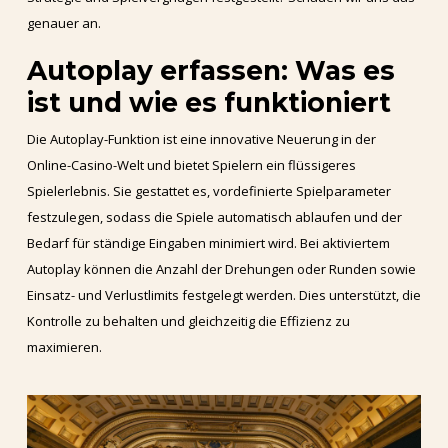
genauer an.
Autoplay erfassen: Was es
ist und wie es funktioniert
Die Autoplay-Funktion ist eine innovative Neuerung in der
Online-Casino-Welt und bietet Spielern ein flüssigeres
Spielerlebnis. Sie gestattet es, vordefinierte Spielparameter
festzulegen, sodass die Spiele automatisch ablaufen und der
Bedarf für ständige Eingaben minimiert wird. Bei aktiviertem
Autoplay können die Anzahl der Drehungen oder Runden sowie
Einsatz- und Verlustlimits festgelegt werden. Dies unterstützt, die
Kontrolle zu behalten und gleichzeitig die Effizienz zu
maximieren.