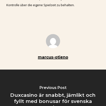
Kontrolle über die eigene Spielzeit zu behalten.
marcus-otieno
Previous Post
Duxcasino är snabbt, jämlikt och
fyllt med bonusar för svenska