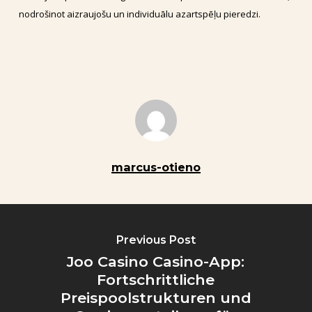
nodrošinot aizraujošu un individuālu azartspēļu pieredzi.
marcus-otieno
Previous Post
Joo Casino Casino-App:
Fortschrittliche
Preispoolstrukturen und