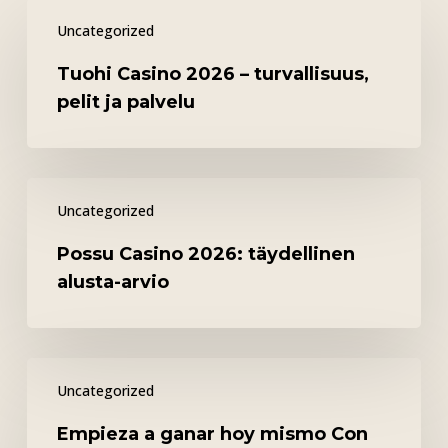
Tuohi
Uncategorized
Casino
2026
Tuohi Casino 2026 – turvallisuus,
–
pelit ja palvelu
turvallisuus,
pelit
ja
Possu
palvelu
Uncategorized
Casino
2026:
Possu Casino 2026: täydellinen
täydellinen
alusta-arvio
alusta-
arvio
Empieza
Uncategorized
a
ganar
Empieza a ganar hoy mismo Con