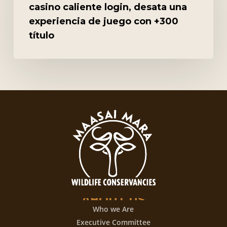
hoy
casino caliente login, desata una
mismo
experiencia de juego con +300
Con
título
casino
caliente
login,
desata
una
experiencia
de
juego
con
+300
título
ABOUT
US
Who we Are
Executive Committee