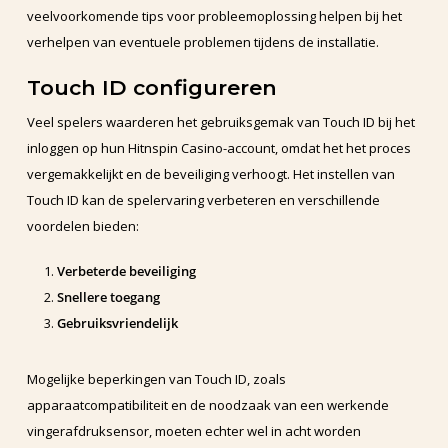
veelvoorkomende tips voor probleemoplossing helpen bij het
verhelpen van eventuele problemen tijdens de installatie.
Touch ID configureren
Veel spelers waarderen het gebruiksgemak van Touch ID bij het
inloggen op hun Hitnspin Casino-account, omdat het het proces
vergemakkelijkt en de beveiliging verhoogt. Het instellen van
Touch ID kan de spelervaring verbeteren en verschillende
voordelen bieden:
Verbeterde beveiliging
Snellere toegang
Gebruiksvriendelijk
Mogelijke beperkingen van Touch ID, zoals
apparaatcompatibiliteit en de noodzaak van een werkende
vingerafdruksensor, moeten echter wel in acht worden