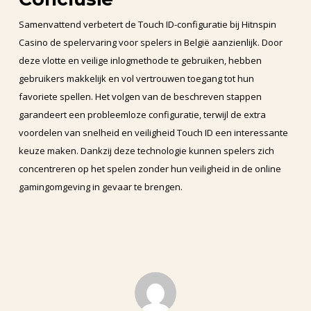
Samenvattend verbetert de Touch ID-configuratie bij Hitnspin
Casino de spelervaring voor spelers in België aanzienlijk. Door
deze vlotte en veilige inlogmethode te gebruiken, hebben
gebruikers makkelijk en vol vertrouwen toegang tot hun
favoriete spellen. Het volgen van de beschreven stappen
garandeert een probleemloze configuratie, terwijl de extra
voordelen van snelheid en veiligheid Touch ID een interessante
keuze maken. Dankzij deze technologie kunnen spelers zich
concentreren op het spelen zonder hun veiligheid in de online
gamingomgeving in gevaar te brengen.