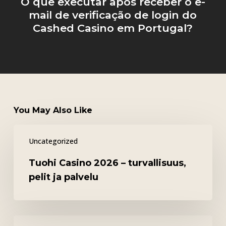
O que executar após receber o e-
mail de verificação de login do
Cashed Casino em Portugal?
You May Also Like
Tuohi
Uncategorized
Casino
2026
Tuohi Casino 2026 – turvallisuus,
–
pelit ja palvelu
turvallisuus,
pelit
ja
Possu
palvelu