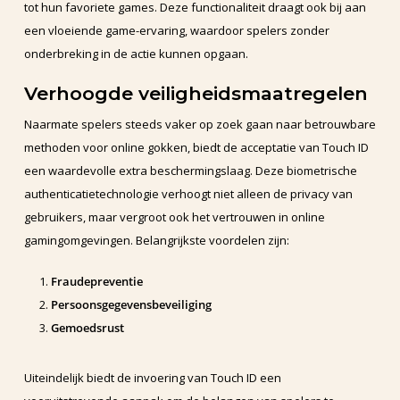
tot hun favoriete games. Deze functionaliteit draagt ook bij aan
een vloeiende game-ervaring, waardoor spelers zonder
onderbreking in de actie kunnen opgaan.
Verhoogde veiligheidsmaatregelen
Naarmate spelers steeds vaker op zoek gaan naar betrouwbare
methoden voor online gokken, biedt de acceptatie van Touch ID
een waardevolle extra beschermingslaag. Deze biometrische
authenticatietechnologie verhoogt niet alleen de privacy van
gebruikers, maar vergroot ook het vertrouwen in online
gamingomgevingen. Belangrijkste voordelen zijn:
Fraudepreventie
Persoonsgegevensbeveiliging
Gemoedsrust
Uiteindelijk biedt de invoering van Touch ID een