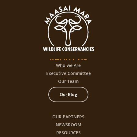
experiencia
de
juego
con
+300
título
ABOUT
US
Who we Are
Executive Committee
Our Team
Our Blog
OUR PARTNERS
NEWSROOM
RESOURCES