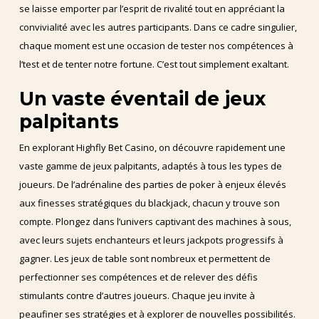
se laisse emporter par l’esprit de rivalité tout en appréciant la
convivialité avec les autres participants. Dans ce cadre singulier,
chaque moment est une occasion de tester nos compétences à
l’test et de tenter notre fortune. C’est tout simplement exaltant.
Un vaste éventail de jeux
palpitants
En explorant Highfly Bet Casino, on découvre rapidement une
vaste gamme de jeux palpitants, adaptés à tous les types de
joueurs. De l’adrénaline des parties de poker à enjeux élevés
aux finesses stratégiques du blackjack, chacun y trouve son
compte. Plongez dans l’univers captivant des machines à sous,
avec leurs sujets enchanteurs et leurs jackpots progressifs à
gagner. Les jeux de table sont nombreux et permettent de
perfectionner ses compétences et de relever des défis
stimulants contre d’autres joueurs. Chaque jeu invite à
peaufiner ses stratégies et à explorer de nouvelles possibilités.