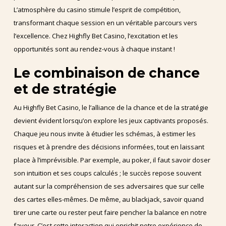
L’atmosphère du casino stimule l’esprit de compétition,
transformant chaque session en un véritable parcours vers
l’excellence. Chez Highfly Bet Casino, l’excitation et les
opportunités sont au rendez-vous à chaque instant !
Le combinaison de chance
et de stratégie
Au Highfly Bet Casino, le l’alliance de la chance et de la stratégie
devient évident lorsqu’on explore les jeux captivants proposés.
Chaque jeu nous invite à étudier les schémas, à estimer les
risques et à prendre des décisions informées, tout en laissant
place à l’imprévisible. Par exemple, au poker, il faut savoir doser
son intuition et ses coups calculés ; le succès repose souvent
autant sur la compréhension de ses adversaires que sur celle
des cartes elles-mêmes. De même, au blackjack, savoir quand
tirer une carte ou rester peut faire pencher la balance en notre
faveur. C’est cette interaction qui enrichit notre expérience de