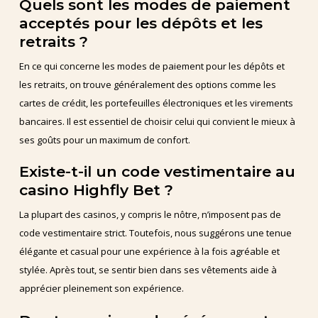
Quels sont les modes de paiement
acceptés pour les dépôts et les
retraits ?
En ce qui concerne les modes de paiement pour les dépôts et
les retraits, on trouve généralement des options comme les
cartes de crédit, les portefeuilles électroniques et les virements
bancaires. Il est essentiel de choisir celui qui convient le mieux à
ses goûts pour un maximum de confort.
Existe-t-il un code vestimentaire au
casino Highfly Bet ?
La plupart des casinos, y compris le nôtre, n’imposent pas de
code vestimentaire strict. Toutefois, nous suggérons une tenue
élégante et casual pour une expérience à la fois agréable et
stylée. Après tout, se sentir bien dans ses vêtements aide à
apprécier pleinement son expérience.