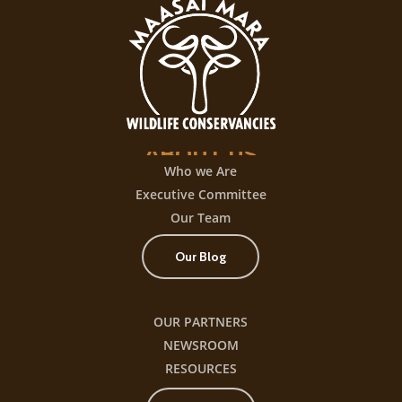
de
juego
con
+300
título
ABOUT
US
Who we Are
Executive Committee
Our Team
Our Blog
OUR PARTNERS
NEWSROOM
RESOURCES