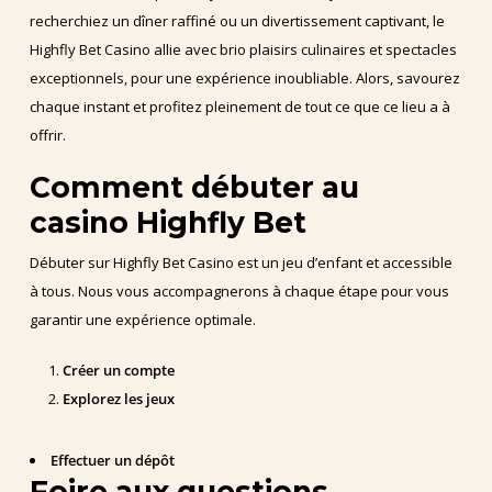
recherchiez un dîner raffiné ou un divertissement captivant, le
Highfly Bet Casino allie avec brio plaisirs culinaires et spectacles
exceptionnels, pour une expérience inoubliable. Alors, savourez
chaque instant et profitez pleinement de tout ce que ce lieu a à
offrir.
Comment débuter au
casino Highfly Bet
Débuter sur Highfly Bet Casino est un jeu d’enfant et accessible
à tous. Nous vous accompagnerons à chaque étape pour vous
garantir une expérience optimale.
Créer un compte
Explorez les jeux
Effectuer un dépôt
Foire aux questions