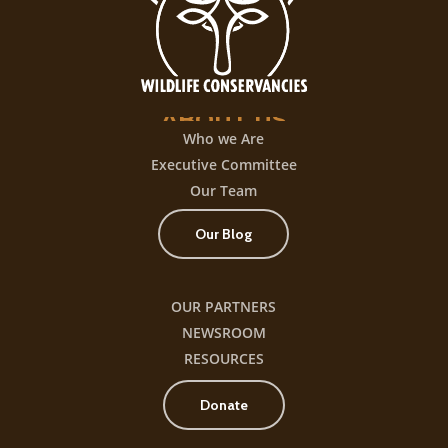
con
+300
título
ABOUT
US
Who we Are
Executive Committee
Our Team
Our Blog
OUR PARTNERS
NEWSROOM
RESOURCES
Donate