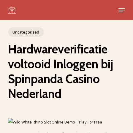
Skip
Menu
to
Close
main
Menu
content
Uncategorized
Hardwareverificatie
voltooid Inloggen bij
Spinpanda Casino
Nederland