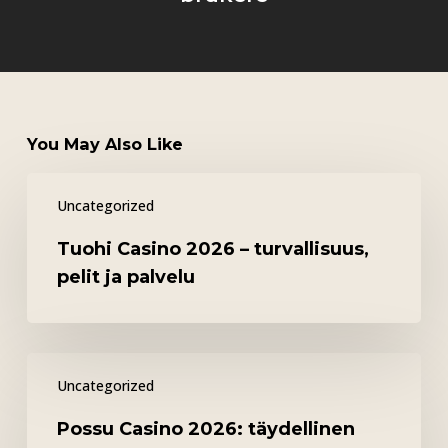
You May Also Like
Tuohi
Uncategorized
Casino
2026
Tuohi Casino 2026 – turvallisuus,
–
pelit ja palvelu
turvallisuus,
pelit
ja
Possu
palvelu
Uncategorized
Casino
2026:
Possu Casino 2026: täydellinen
täydellinen