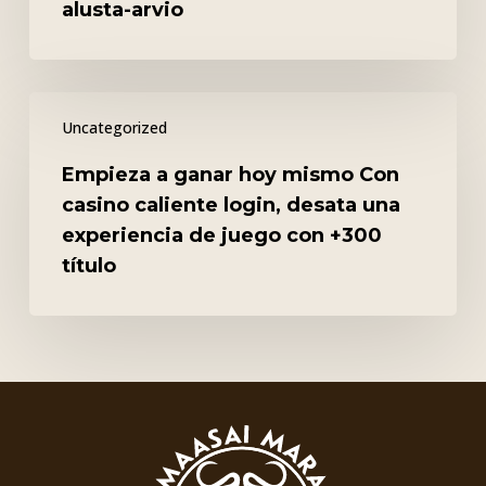
alusta-arvio
alusta-
arvio
Empieza
Uncategorized
a
ganar
Empieza a ganar hoy mismo Con
hoy
casino caliente login, desata una
mismo
experiencia de juego con +300
Con
título
casino
caliente
login,
desata
una
experiencia
de
juego