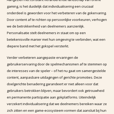
gaming, is het duidelijk dat individualisering een cruciaal
onderdeel is geworden voor het verbeteren van de gokervaring.
Door content af te richten op persoonlijke voorkeuren, verhogen
we de betrokkenheid van deelnemers aanzienlijk.
Personalisatie stelt deelnemers in staat om op een
betekenisvolle manier met hun omgeving te verbinden, wat een
diepere band met het gokspel versterkt.
Verder verbeteren aangepaste ervaringen de
gebruikerservaring door de spelmechanismen af te stemmen op
de interesses van de speler – of het nu gaat om samengestelde
content, aanpasbare uitdagingen of gerichte promoties. Deze
doelgerichte benadering garandeert er niet alleen voor dat
gebruikers betrokken blijven, maar bevordert ook getrouwheid
en permanente participatie aan gokplatforms. Uiteindelijk
verzekert individualisering dat we deelnemers bereiken waar ze
zich zitten en een game-ecosysteem vormen dat aansluit bij hun