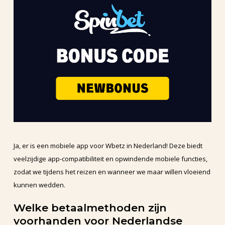
Ja, er is een mobiele app voor Wbetz in Nederland! Deze biedt
veelzijdige app-compatibiliteit en opwindende mobiele functies,
zodat we tijdens het reizen en wanneer we maar willen vloeiend
kunnen wedden.
Welke betaalmethoden zijn
voorhanden voor Nederlandse