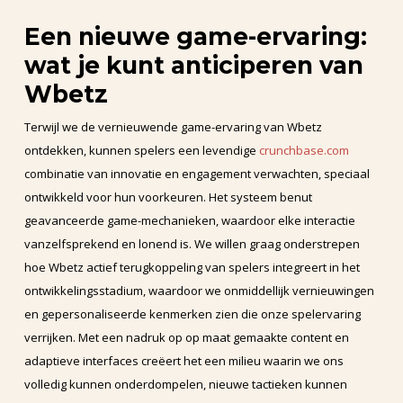
Een nieuwe game-ervaring:
wat je kunt anticiperen van
Wbetz
Terwijl we de vernieuwende game-ervaring van Wbetz
ontdekken, kunnen spelers een levendige
crunchbase.com
combinatie van innovatie en engagement verwachten, speciaal
ontwikkeld voor hun voorkeuren. Het systeem benut
geavanceerde game-mechanieken, waardoor elke interactie
vanzelfsprekend en lonend is. We willen graag onderstrepen
hoe Wbetz actief terugkoppeling van spelers integreert in het
ontwikkelingsstadium, waardoor we onmiddellijk vernieuwingen
en gepersonaliseerde kenmerken zien die onze spelervaring
verrijken. Met een nadruk op op maat gemaakte content en
adaptieve interfaces creëert het een milieu waarin we ons
volledig kunnen onderdompelen, nieuwe tactieken kunnen