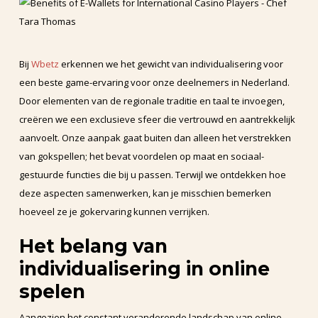
Bij
Wbetz
erkennen we het gewicht van individualisering voor
een beste game-ervaring voor onze deelnemers in Nederland.
Door elementen van de regionale traditie en taal te invoegen,
creëren we een exclusieve sfeer die vertrouwd en aantrekkelijk
aanvoelt. Onze aanpak gaat buiten dan alleen het verstrekken
van gokspellen; het bevat voordelen op maat en sociaal-
gestuurde functies die bij u passen. Terwijl we ontdekken hoe
deze aspecten samenwerken, kan je misschien bemerken
hoeveel ze je gokervaring kunnen verrijken.
Het belang van
individualisering in online
spelen
Aangezien het constant veranderende landschap van online