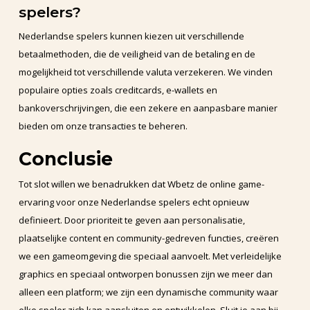
spelers?
Nederlandse spelers kunnen kiezen uit verschillende
betaalmethoden, die de veiligheid van de betaling en de
mogelijkheid tot verschillende valuta verzekeren. We vinden
populaire opties zoals creditcards, e-wallets en
bankoverschrijvingen, die een zekere en aanpasbare manier
bieden om onze transacties te beheren.
Conclusie
Tot slot willen we benadrukken dat Wbetz de online game-
ervaring voor onze Nederlandse spelers echt opnieuw
definieert. Door prioriteit te geven aan personalisatie,
plaatselijke content en community-gedreven functies, creëren
we een gameomgeving die speciaal aanvoelt. Met verleidelijke
graphics en speciaal ontworpen bonussen zijn we meer dan
alleen een platform; we zijn een dynamische community waar