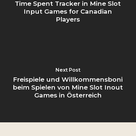
Time Spent Tracker in Mine Slot
Input Games for Canadian
Players
Next Post
Freispiele und Willkommensboni
beim Spielen von Mine Slot Inout
Games in Österreich