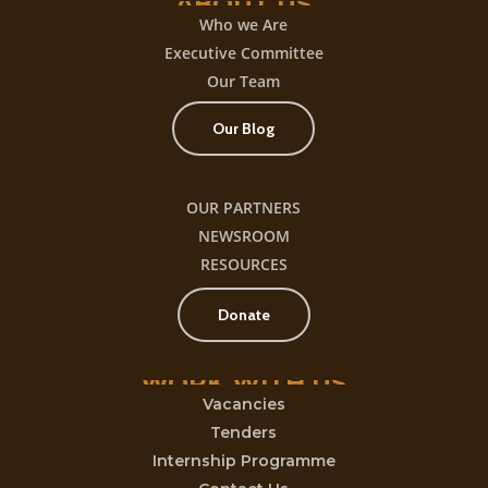
ABOUT
US
Who we Are
Executive Committee
Our Team
Our Blog
OUR PARTNERS
NEWSROOM
RESOURCES
Donate
WORK
WITH
US
Vacancies
Tenders
Internship Programme