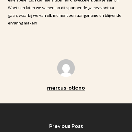
elke speler zich kan aansluiten en ontwikkelen. Sluit je aan bij
Wbetz en laten we samen op dit spannende gameavontuur
gaan, waarbij we van elk moment een aangename en blijvende
ervaring maken!
marcus-otieno
Previous Post