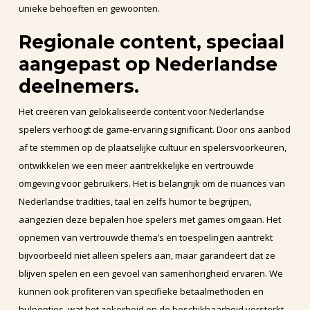
unieke behoeften en gewoonten.
Regionale content, speciaal
aangepast op Nederlandse
deelnemers.
Het creëren van gelokaliseerde content voor Nederlandse
spelers verhoogt de game-ervaring significant. Door ons aanbod
af te stemmen op de plaatselijke cultuur en spelersvoorkeuren,
ontwikkelen we een meer aantrekkelijke en vertrouwde
omgeving voor gebruikers. Het is belangrijk om de nuances van
Nederlandse tradities, taal en zelfs humor te begrijpen,
aangezien deze bepalen hoe spelers met games omgaan. Het
opnemen van vertrouwde thema’s en toespelingen aantrekt
bijvoorbeeld niet alleen spelers aan, maar garandeert dat ze
blijven spelen en een gevoel van samenhorigheid ervaren. We
kunnen ook profiteren van specifieke betaalmethoden en
hulpopties, wat het zekerheid en de beschikbaarheid versterkt.