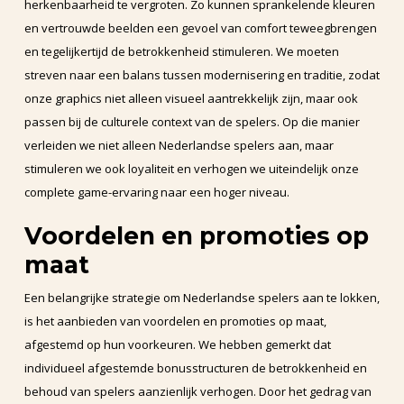
herkenbaarheid te vergroten. Zo kunnen sprankelende kleuren
en vertrouwde beelden een gevoel van comfort teweegbrengen
en tegelijkertijd de betrokkenheid stimuleren. We moeten
streven naar een balans tussen modernisering en traditie, zodat
onze graphics niet alleen visueel aantrekkelijk zijn, maar ook
passen bij de culturele context van de spelers. Op die manier
verleiden we niet alleen Nederlandse spelers aan, maar
stimuleren we ook loyaliteit en verhogen we uiteindelijk onze
complete game-ervaring naar een hoger niveau.
Voordelen en promoties op
maat
Een belangrijke strategie om Nederlandse spelers aan te lokken,
is het aanbieden van voordelen en promoties op maat,
afgestemd op hun voorkeuren. We hebben gemerkt dat
individueel afgestemde bonusstructuren de betrokkenheid en
behoud van spelers aanzienlijk verhogen. Door het gedrag van