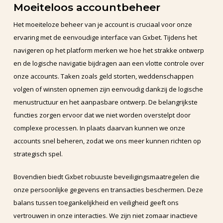
Moeiteloos accountbeheer
Het moeiteloze beheer van je account is cruciaal voor onze
ervaring met de eenvoudige interface van Gxbet. Tijdens het
navigeren op het platform merken we hoe het strakke ontwerp
en de logische navigatie bijdragen aan een vlotte controle over
onze accounts. Taken zoals geld storten, weddenschappen
volgen of winsten opnemen zijn eenvoudig dankzij de logische
menustructuur en het aanpasbare ontwerp. De belangrijkste
functies zorgen ervoor dat we niet worden overstelpt door
complexe processen. In plaats daarvan kunnen we onze
accounts snel beheren, zodat we ons meer kunnen richten op
strategisch spel.
Bovendien biedt Gxbet robuuste beveiligingsmaatregelen die
onze persoonlijke gegevens en transacties beschermen. Deze
balans tussen toegankelijkheid en veiligheid geeft ons
vertrouwen in onze interacties. We zijn niet zomaar inactieve