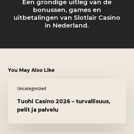
Een grondige uitleg van de
bonussen, games en
uitbetalingen van Slotlair Casino
in Nederland.
You May Also Like
Tuohi
Uncategorized
Casino
2026
Tuohi Casino 2026 – turvallisuus,
–
pelit ja palvelu
turvallisuus,
pelit
ja