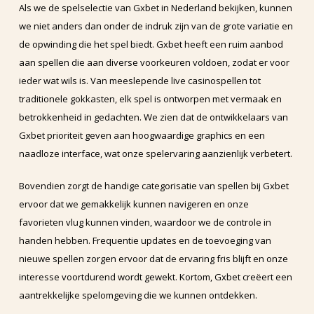
Als we de spelselectie van Gxbet in Nederland bekijken, kunnen
we niet anders dan onder de indruk zijn van de grote variatie en
de opwinding die het spel biedt. Gxbet heeft een ruim aanbod
aan spellen die aan diverse voorkeuren voldoen, zodat er voor
ieder wat wils is. Van meeslepende live casinospellen tot
traditionele gokkasten, elk spel is ontworpen met vermaak en
betrokkenheid in gedachten. We zien dat de ontwikkelaars van
Gxbet prioriteit geven aan hoogwaardige graphics en een
naadloze interface, wat onze spelervaring aanzienlijk verbetert.
Bovendien zorgt de handige categorisatie van spellen bij Gxbet
ervoor dat we gemakkelijk kunnen navigeren en onze
favorieten vlug kunnen vinden, waardoor we de controle in
handen hebben. Frequentie updates en de toevoeging van
nieuwe spellen zorgen ervoor dat de ervaring fris blijft en onze
interesse voortdurend wordt gewekt. Kortom, Gxbet creëert een
aantrekkelijke spelomgeving die we kunnen ontdekken.