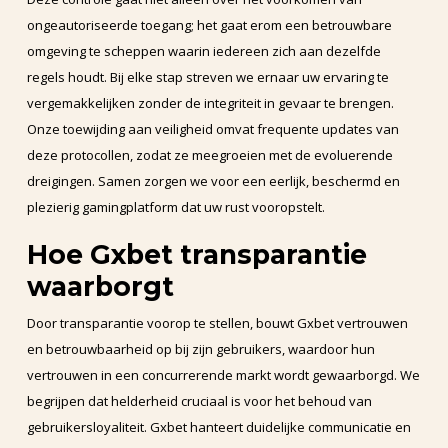
ongeautoriseerde toegang; het gaat erom een betrouwbare
omgeving te scheppen waarin iedereen zich aan dezelfde
regels houdt. Bij elke stap streven we ernaar uw ervaring te
vergemakkelijken zonder de integriteit in gevaar te brengen.
Onze toewijding aan veiligheid omvat frequente updates van
deze protocollen, zodat ze meegroeien met de evoluerende
dreigingen. Samen zorgen we voor een eerlijk, beschermd en
plezierig gamingplatform dat uw rust vooropstelt.
Hoe Gxbet transparantie
waarborgt
Door transparantie voorop te stellen, bouwt Gxbet vertrouwen
en betrouwbaarheid op bij zijn gebruikers, waardoor hun
vertrouwen in een concurrerende markt wordt gewaarborgd. We
begrijpen dat helderheid cruciaal is voor het behoud van
gebruikersloyaliteit. Gxbet hanteert duidelijke communicatie en