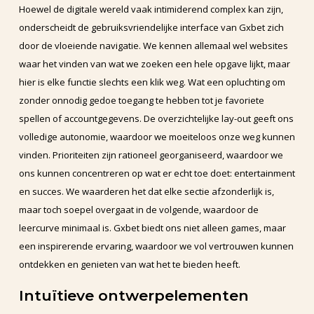
Hoewel de digitale wereld vaak intimiderend complex kan zijn,
onderscheidt de gebruiksvriendelijke interface van Gxbet zich
door de vloeiende navigatie. We kennen allemaal wel websites
waar het vinden van wat we zoeken een hele opgave lijkt, maar
hier is elke functie slechts een klik weg. Wat een opluchting om
zonder onnodig gedoe toegang te hebben tot je favoriete
spellen of accountgegevens. De overzichtelijke lay-out geeft ons
volledige autonomie, waardoor we moeiteloos onze weg kunnen
vinden. Prioriteiten zijn rationeel georganiseerd, waardoor we
ons kunnen concentreren op wat er echt toe doet: entertainment
en succes. We waarderen het dat elke sectie afzonderlijk is,
maar toch soepel overgaat in de volgende, waardoor de
leercurve minimaal is. Gxbet biedt ons niet alleen games, maar
een inspirerende ervaring, waardoor we vol vertrouwen kunnen
ontdekken en genieten van wat het te bieden heeft.
Intuïtieve ontwerpelementen