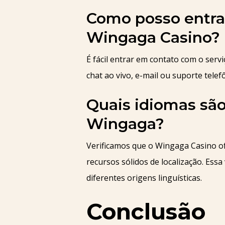
Como posso entra
Wingaga Casino?
É fácil entrar em contato com o serv
chat ao vivo, e-mail ou suporte tele
Quais idiomas são
Wingaga?
Verificamos que o Wingaga Casino of
recursos sólidos de localização. Ess
diferentes origens linguísticas.
Conclusão