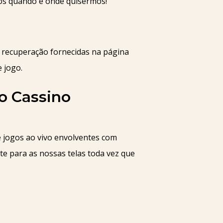
gos quando e onde quisermos!
 recuperação fornecidas na página
 jogo.
no Cassino
e jogos ao vivo envolventes com
te para as nossas telas toda vez que