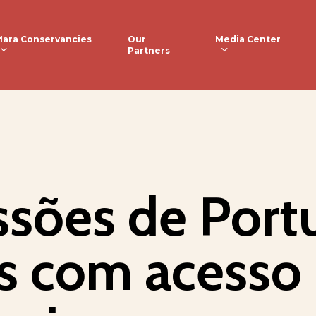
ara Conservancies
Media Center
Our
Partners
ssões de Port
es com acesso