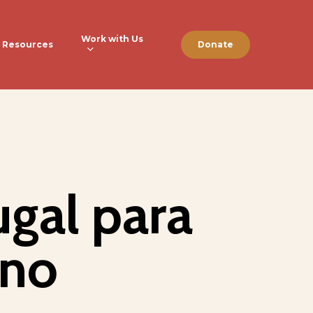
Work with Us
Resources
Donate
ugal para
 no