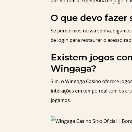
aprimoram a experiência de jogo, é 
O que devo fazer
Se perdermos nossa senha, sigamos 
de login para restaurar o acesso ra
Existem jogos com
Wingaga?
Sim, o Wingaga Casino oferece jogos
interações em tempo real com os crup
jogamos.