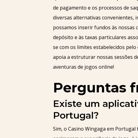
de pagamento e os processos de saqu
diversas alternativas convenientes, i
possamos inserir fundos às nossas c
depósito e às taxas particulares ass
se com os limites estabelecidos pelo
apoia a estruturar nossas sessões d
aventuras de jogos online!
Perguntas f
Existe um aplica
Portugal?
Sim, o Casino Wingaga em Portugal t