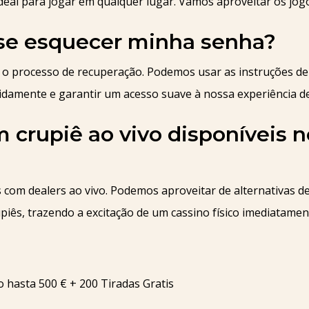
ideal para jogar em qualquer lugar. Vamos aproveitar os jo
 se esquecer minha senha?
o processo de recuperação. Podemos usar as instruções de
pidamente e garantir um acesso suave à nossa experiência de
 crupiê ao vivo disponíveis 
 com dealers ao vivo. Podemos aproveitar de alternativas d
iês, trazendo a excitação de um cassino físico imediatamen