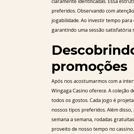
claramente identificadas. Essa estru
preferidos. Observando com atenção,
jogabilidade. Ao investir tempo para
garantindo uma sessão satisfatória 
Descobrindo
promoções
Após nos acostumarmos com a inter
Wingaga Casino oferece. A coleção de
todos os gostos. Cada jogo é proje
nossos tipos preferidos. Além disso
semana a semana, rodadas gratuitas e
proveito de nosso tempo no cassino.