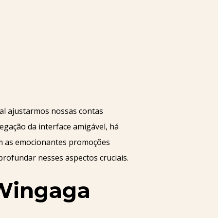
ial ajustarmos nossas contas
vegação da interface amigável, há
om as emocionantes promoções
rofundar nesses aspectos cruciais.
 Wingaga