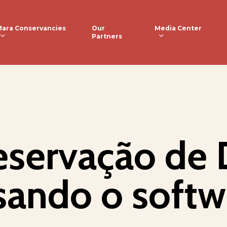
ara Conservancies
Media Center
Our
Partners
eservação de
sando o softw