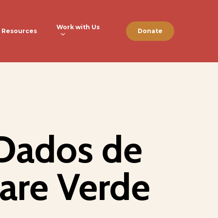
Work with Us
Resources
Donate
 Dados de
are Verde