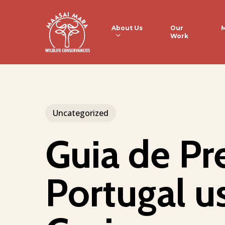
Skip
to
About Us
M
Our
Work
main
content
Uncategorized
Guia de Pr
Portugal u