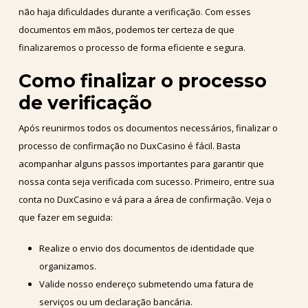
não haja dificuldades durante a verificação. Com esses
documentos em mãos, podemos ter certeza de que
finalizaremos o processo de forma eficiente e segura.
Como finalizar o processo
de verificação
Após reunirmos todos os documentos necessários, finalizar o
processo de confirmação no DuxCasino é fácil. Basta
acompanhar alguns passos importantes para garantir que
nossa conta seja verificada com sucesso. Primeiro, entre sua
conta no DuxCasino e vá para a área de confirmação. Veja o
que fazer em seguida:
Realize o envio dos documentos de identidade que
organizamos.
Valide nosso endereço submetendo uma fatura de
serviços ou um declaração bancária.