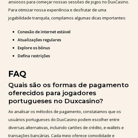
ansiosos para começar nossas sessões de jogos no DuxCasino.
Para otimizar nossa experiência e desfrutar de uma
jogabilidade tranquila, compilamos algumas dicas importantes:
Conexão de internet estável
Atualizações regulares
Explore os bônus
Defina restrições
FAQ
Quais são os formas de pagamento
oferecidos para jogadores
portugueses no Duxcasino?
Ao analisar os métodos de pagamento, constatamos que os
usuários portugueses do DuxCasino podem escolher entre
diversas alternativas, incluindo cartões de crédito, e-wallets e
transações bancárias. Cada meio oferece comodidade e