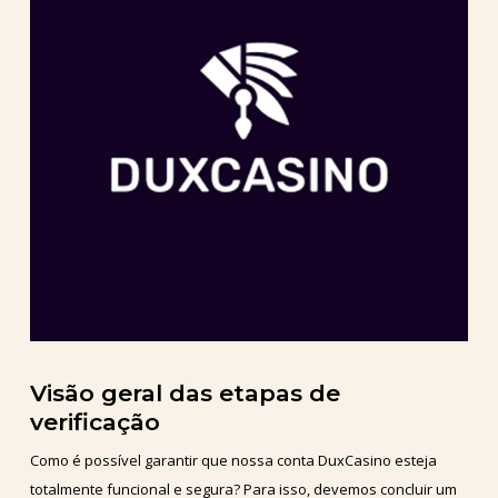
Visão geral das etapas de
verificação
Como é possível garantir que nossa conta DuxCasino esteja
totalmente funcional e segura? Para isso, devemos concluir um