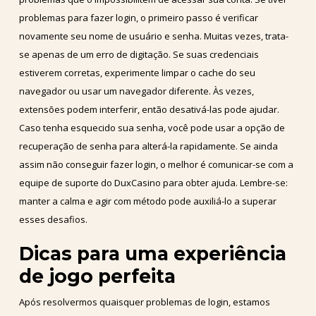
problemas para fazer login, o primeiro passo é verificar
novamente seu nome de usuário e senha. Muitas vezes, trata-
se apenas de um erro de digitação. Se suas credenciais
estiverem corretas, experimente limpar o cache do seu
navegador ou usar um navegador diferente. Às vezes,
extensões podem interferir, então desativá-las pode ajudar.
Caso tenha esquecido sua senha, você pode usar a opção de
recuperação de senha para alterá-la rapidamente. Se ainda
assim não conseguir fazer login, o melhor é comunicar-se com a
equipe de suporte do DuxCasino para obter ajuda. Lembre-se:
manter a calma e agir com método pode auxiliá-lo a superar
esses desafios.
Dicas para uma experiência
de jogo perfeita
Após resolvermos quaisquer problemas de login, estamos