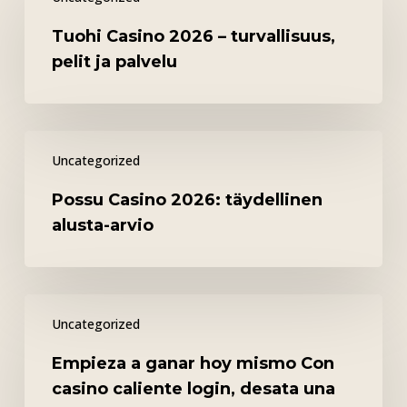
Casino
2026
Tuohi Casino 2026 – turvallisuus,
–
pelit ja palvelu
turvallisuus,
pelit
ja
Possu
palvelu
Uncategorized
Casino
2026:
Possu Casino 2026: täydellinen
täydellinen
alusta-arvio
alusta-
arvio
Empieza
Uncategorized
a
ganar
Empieza a ganar hoy mismo Con
hoy
casino caliente login, desata una
mismo