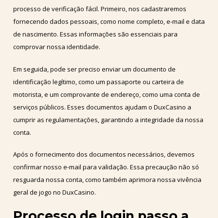
processo de verificação fácil. Primeiro, nos cadastraremos
fornecendo dados pessoais, como nome completo, e-mail e data
de nascimento. Essas informações são essenciais para
comprovar nossa identidade.
Em seguida, pode ser preciso enviar um documento de
identificação legítimo, como um passaporte ou carteira de
motorista, e um comprovante de endereço, como uma conta de
serviços públicos. Esses documentos ajudam o DuxCasino a
cumprir as regulamentações, garantindo a integridade da nossa
conta.
Após o fornecimento dos documentos necessários, devemos
confirmar nosso e-mail para validação. Essa precaução não só
resguarda nossa conta, como também aprimora nossa vivência
geral de jogo no DuxCasino.
Processo de login passo a