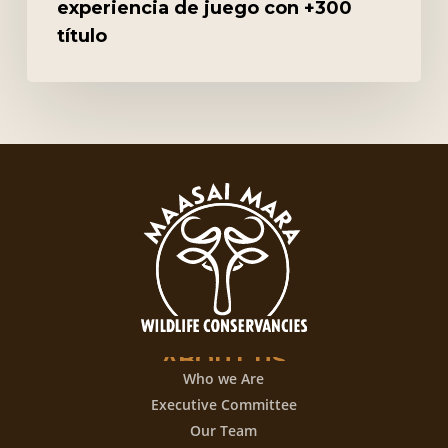
experiencia de juego con +300
Con
título
casino
caliente
login,
desata
una
experiencia
de
juego
con
+300
título
ABOUT
US
Who we Are
Executive Committee
Our Team