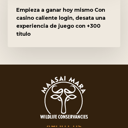
ganar
Empieza a ganar hoy mismo Con
hoy
casino caliente login, desata una
mismo
experiencia de juego con +300
Con
título
casino
caliente
login,
desata
una
experiencia
de
juego
con
+300
título
ABOUT
US