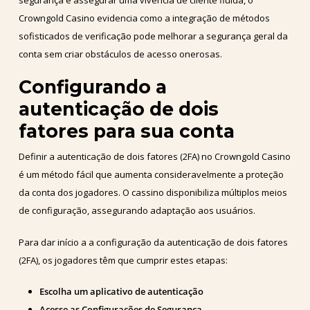
Crowngold Casino evidencia como a integração de métodos
sofisticados de verificação pode melhorar a segurança geral da
conta sem criar obstáculos de acesso onerosas.
Configurando a
autenticação de dois
fatores para sua conta
Definir a autenticação de dois fatores (2FA) no Crowngold Casino
é um método fácil que aumenta consideravelmente a proteção
da conta dos jogadores. O cassino disponibiliza múltiplos meios
de configuração, assegurando adaptação aos usuários.
Para dar início a a configuração da autenticação de dois fatores
(2FA), os jogadores têm que cumprir estes etapas:
Escolha um aplicativo de autenticação
Acesse as Configurações de Segurança