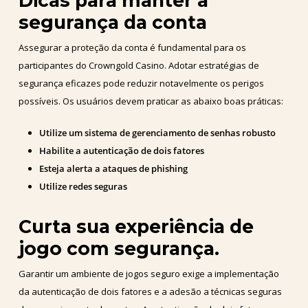
Dicas para manter a
segurança da conta
Assegurar a proteção da conta é fundamental para os
participantes do Crowngold Casino. Adotar estratégias de
segurança eficazes pode reduzir notavelmente os perigos
possíveis. Os usuários devem praticar as abaixo boas práticas:
Utilize um sistema de gerenciamento de senhas robusto
Habilite a autenticação de dois fatores
Esteja alerta a ataques de phishing
Utilize redes seguras
Curta sua experiência de
jogo com segurança.
Garantir um ambiente de jogos seguro exige a implementação
da autenticação de dois fatores e a adesão a técnicas seguras