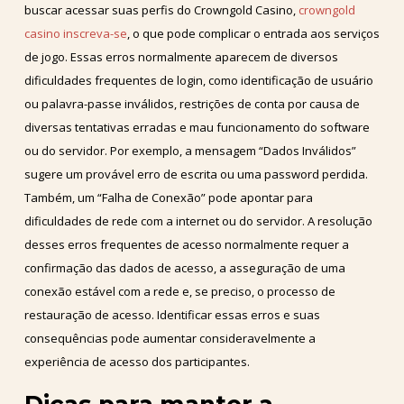
buscar acessar suas perfis do Crowngold Casino,
crowngold
casino inscreva-se
, o que pode complicar o entrada aos serviços
de jogo. Essas erros normalmente aparecem de diversos
dificuldades frequentes de login, como identificação de usuário
ou palavra-passe inválidos, restrições de conta por causa de
diversas tentativas erradas e mau funcionamento do software
ou do servidor. Por exemplo, a mensagem “Dados Inválidos”
sugere um provável erro de escrita ou uma password perdida.
Também, um “Falha de Conexão” pode apontar para
dificuldades de rede com a internet ou do servidor. A resolução
desses erros frequentes de acesso normalmente requer a
confirmação das dados de acesso, a asseguração de uma
conexão estável com a rede e, se preciso, o processo de
restauração de acesso. Identificar essas erros e suas
consequências pode aumentar consideravelmente a
experiência de acesso dos participantes.