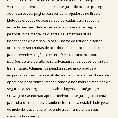
vital da experiência do cliente, assegurando acesso protegido
aos recursos da página pessoal para jogadores no Brasil.
Métodos efetivas de acesso são aplicadas para reduzir o
entrada não permitido e melhorar a proteção da página
pessoal. Inicialmente, os clientes devem inserir suas
informações de acesso únicas — nome de usuário e senha —
que devem ser criadas de acordo com orientações rigorosas
para prevenir violações comuns. O mecanismo incorpora
padrões de criptografia para salvaguardar as dados durante a
transmissão. Ademais, os jogadores são encorajados a
empregar senhas fortes e abster-se de o uso compartilhado de
aparelhos para entrar, intensificando ainda mais as medidas de
segurança. Ao seguir a essas abordagens estratégicas, o
Crowngold Casino não apenas melhora a segurança da conta
particular do cliente, mas também fortalece a estabilidade geral
do meio de jogatina, promovendo a confiança entre seus
usuários brasileiros.