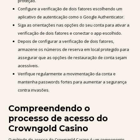
proteção.
Configure a verificação de dois fatores escolhendo um
aplicativo de autenticação como o Google Authenticator.
Siga as orientações nas opções do seu conta para ativar a
verificação de dois fatores e conectar o app escolhido.
Depois de configurar a verificação de dois fatores,
armazene os números de reserva em local protegido para
assegurar que as opções de restauração de conta sejam
acessíveis.
Verifique regularmente a movimentação da conta e
mantenha passwords fortes para aumentar a segurança
contra invasões.
Compreendendo o
processo de acesso do
Crowngold Casino
O método de acesso do Crowngold Casino é um componente