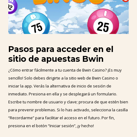
Pasos para acceder en el
sitio de apuestas Bwin
¿Cómo entrar fácilmente a tu cuenta de Bwin Casino? ¡Es muy
sencillo! Solo debes dirigirte a la sitio web de Bwin Casino o
iniciar la app. Verás la alternativa de inicio de sesión de
inmediato. Presiona en ella y se desplegará un formulario.
Escribe tu nombre de usuario y clave; procura de que estén bien
para prevenir problemas. Si lo has activado, selecciona la casilla
“Recordarme” para facilitar el acceso en el futuro. Por fin,
presiona en el botón “Iniciar sesión”, ¡y hecho!