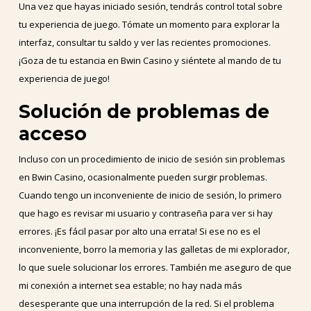
Una vez que hayas iniciado sesión, tendrás control total sobre
tu experiencia de juego. Tómate un momento para explorar la
interfaz, consultar tu saldo y ver las recientes promociones.
¡Goza de tu estancia en Bwin Casino y siéntete al mando de tu
experiencia de juego!
Solución de problemas de
acceso
Incluso con un procedimiento de inicio de sesión sin problemas
en Bwin Casino, ocasionalmente pueden surgir problemas.
Cuando tengo un inconveniente de inicio de sesión, lo primero
que hago es revisar mi usuario y contraseña para ver si hay
errores. ¡Es fácil pasar por alto una errata! Si ese no es el
inconveniente, borro la memoria y las galletas de mi explorador,
lo que suele solucionar los errores. También me aseguro de que
mi conexión a internet sea estable; no hay nada más
desesperante que una interrupción de la red. Si el problema