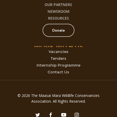
OUR PARTNERS
NEWSROOM
RESOURCES
Donate
WORK
WITH
US
Vacancies
Tenders
Internship Programme
Contact Us
© 2026 The Maasai Mara Wildlife Conservancies
Association. All Rights Reserved.
twitter
facebook
youtube
instagram