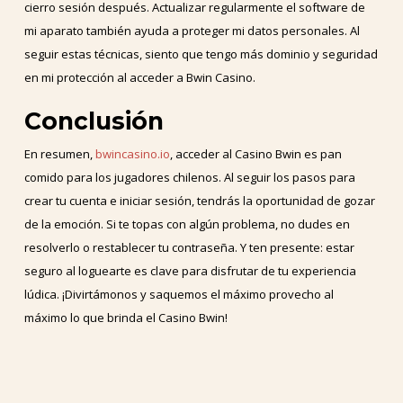
cierro sesión después. Actualizar regularmente el software de
mi aparato también ayuda a proteger mi datos personales. Al
seguir estas técnicas, siento que tengo más dominio y seguridad
en mi protección al acceder a Bwin Casino.
Conclusión
En resumen,
bwincasino.io
, acceder al Casino Bwin es pan
comido para los jugadores chilenos. Al seguir los pasos para
crear tu cuenta e iniciar sesión, tendrás la oportunidad de gozar
de la emoción. Si te topas con algún problema, no dudes en
resolverlo o restablecer tu contraseña. Y ten presente: estar
seguro al loguearte es clave para disfrutar de tu experiencia
lúdica. ¡Divirtámonos y saquemos el máximo provecho al
máximo lo que brinda el Casino Bwin!