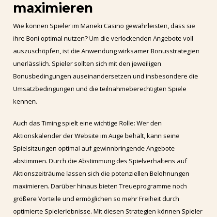
maximieren
Wie können Spieler im Maneki Casino gewährleisten, dass sie
ihre Boni optimal nutzen? Um die verlockenden Angebote voll
auszuschöpfen, ist die Anwendung wirksamer Bonusstrategien
unerlässlich. Spieler sollten sich mit den jeweiligen
Bonusbedingungen auseinandersetzen und insbesondere die
Umsatzbedingungen und die teilnahmeberechtigten Spiele
kennen.
Auch das Timing spielt eine wichtige Rolle: Wer den
Aktionskalender der Website im Auge behält, kann seine
Spielsitzungen optimal auf gewinnbringende Angebote
abstimmen. Durch die Abstimmung des Spielverhaltens auf
Aktionszeiträume lassen sich die potenziellen Belohnungen
maximieren. Darüber hinaus bieten Treueprogramme noch
größere Vorteile und ermöglichen so mehr Freiheit durch
optimierte Spielerlebnisse. Mit diesen Strategien können Spieler