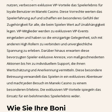
nutzen, verbessern exklusive VIP-Vorteile das Spielerlebnis für
loyale Benutzer im Maneki Casino. Diese Vorrechte werten das
Spielerfahrung auf und schaffen ein besonderes Gefühl der
Zugehörigkeit für alle, die beim Spielen Wert auf Unabhängigkeit
legen. VIP-Mitglieder werden zu exklusiven VIP-Events
eingeladen und haben so die einzigartige Gelegenheit, sich mit
anderen High Rollern zu verbinden und unvergleichliche
Spannung zu erleben. Darüber hinaus erwarten diese
bevorzugten Spieler exklusive Anreize, von maßgeschneiderten
Aktionen bis hin zu individuellem Support, die ihnen
Wertschätzung und Anerkennung vermitteln. Diese besondere
Betreuung verwandelt das Spielen in ein exklusives Abenteuer
und macht jeden Besuch im Maneki Casino zu einem
besonderen Erlebnis. Die exklusiven VIP-Vorteile spiegeln das
Einsatz für ein belohnendes Spielerlebnis wider.
Wie Sie Ihre Boni