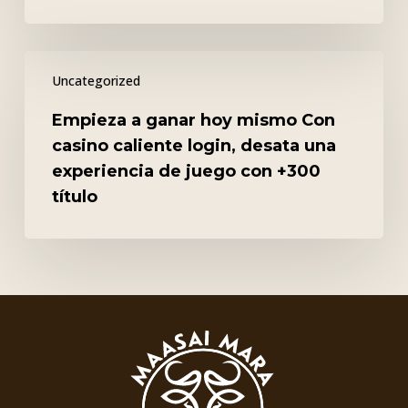
arvio
Empieza
Uncategorized
a
ganar
Empieza a ganar hoy mismo Con
hoy
casino caliente login, desata una
mismo
experiencia de juego con +300
Con
título
casino
caliente
login,
desata
una
experiencia
de
juego
con