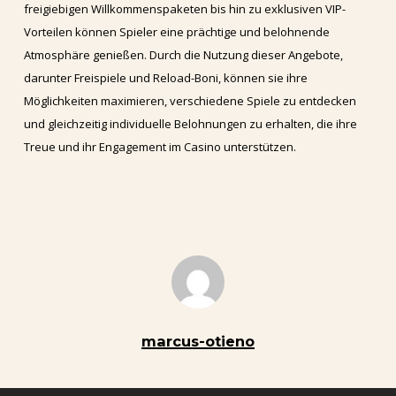
freigiebigen Willkommenspaketen bis hin zu exklusiven VIP-
Vorteilen können Spieler eine prächtige und belohnende
Atmosphäre genießen. Durch die Nutzung dieser Angebote,
darunter Freispiele und Reload-Boni, können sie ihre
Möglichkeiten maximieren, verschiedene Spiele zu entdecken
und gleichzeitig individuelle Belohnungen zu erhalten, die ihre
Treue und ihr Engagement im Casino unterstützen.
marcus-otieno