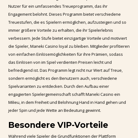
Nutzer für ein umfassendes Treueprogramm, das ihr
Engagement belohnt. Dieses Programm bietet verschiedene
Treuestufen, die es Spielern ermöglichen, aufzusteigen und so
immer größere Vorteile zu erhalten, die ihr Spielerlebnis
verbessern. Jede Stufe bietet einzigartige Vorteile und motiviert
die Spieler, Maneki Casino loyal zu bleiben. Mitglieder profitieren
von einfachen Einlösemöglichkeiten für ihre Prämien, sodass
das Einlösen von im Spiel verdienten Preisen leicht und
befriedigend ist. Das Programm legt nicht nur Wert auf Treue,
sondern ermöglicht es den Benutzern auch, verschiedene
Spielvarianten zu entdecken. Durch den Aufbau einer
engagierten Spielergemeinschaft schafft Maneki Casino ein
Milieu, in dem Freiheit und Belohnung Hand in Hand gehen und
jeder Spin und jede Wette an Bedeutung gewinnt.
Besondere VIP-Vorteile
Während viele Spieler die Grundfunktionen der Plattform