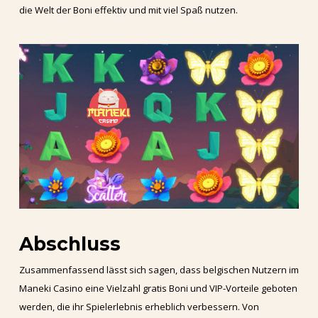
die Welt der Boni effektiv und mit viel Spaß nutzen.
Abschluss
Zusammenfassend lässt sich sagen, dass belgischen Nutzern im
Maneki Casino eine Vielzahl gratis Boni und VIP-Vorteile geboten
werden, die ihr Spielerlebnis erheblich verbessern. Von