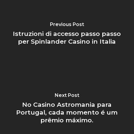
Previous Post
Istruzioni di accesso passo passo
per Spinlander Casino in Italia
Next Post
No Casino Astromania para
Portugal, cada momento é um
prêmio máximo.