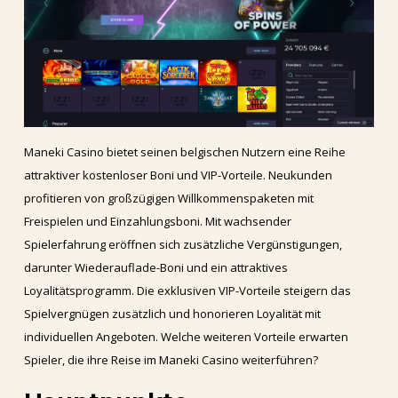
Maneki Casino bietet seinen belgischen Nutzern eine Reihe
attraktiver kostenloser Boni und VIP-Vorteile. Neukunden
profitieren von großzügigen Willkommenspaketen mit
Freispielen und Einzahlungsboni. Mit wachsender
Spielerfahrung eröffnen sich zusätzliche Vergünstigungen,
darunter Wiederauflade-Boni und ein attraktives
Loyalitätsprogramm. Die exklusiven VIP-Vorteile steigern das
Spielvergnügen zusätzlich und honorieren Loyalität mit
individuellen Angeboten. Welche weiteren Vorteile erwarten
Spieler, die ihre Reise im Maneki Casino weiterführen?