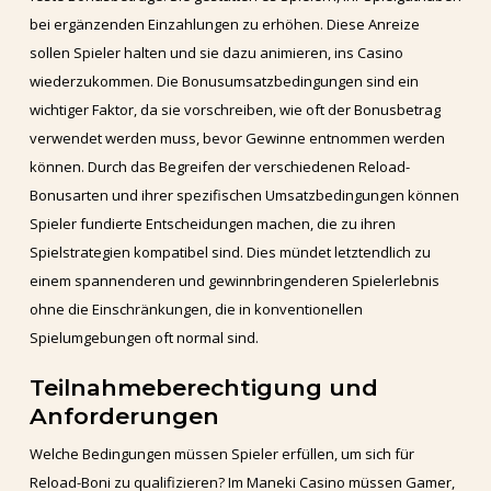
bei ergänzenden Einzahlungen zu erhöhen. Diese Anreize
sollen Spieler halten und sie dazu animieren, ins Casino
wiederzukommen. Die Bonusumsatzbedingungen sind ein
wichtiger Faktor, da sie vorschreiben, wie oft der Bonusbetrag
verwendet werden muss, bevor Gewinne entnommen werden
können. Durch das Begreifen der verschiedenen Reload-
Bonusarten und ihrer spezifischen Umsatzbedingungen können
Spieler fundierte Entscheidungen machen, die zu ihren
Spielstrategien kompatibel sind. Dies mündet letztendlich zu
einem spannenderen und gewinnbringenderen Spielerlebnis
ohne die Einschränkungen, die in konventionellen
Spielumgebungen oft normal sind.
Teilnahmeberechtigung und
Anforderungen
Welche Bedingungen müssen Spieler erfüllen, um sich für
Reload-Boni zu qualifizieren? Im Maneki Casino müssen Gamer,