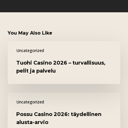
You May Also Like
Tuohi
Uncategorized
Casino
2026
Tuohi Casino 2026 – turvallisuus,
–
pelit ja palvelu
turvallisuus,
pelit
ja
Possu
palvelu
Uncategorized
Casino
2026:
Possu Casino 2026: täydellinen
täydellinen
alusta-arvio
alusta-