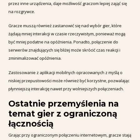
przez inne urządzenia, daje możliwość graczom lepiej zająć się
na rozgrywce.
Gracze muszą również zastanowić się nad wybór gier, które
żądają mniej interakcji w czasie rzeczywistym, ponieważ mogą
być mniej podatne na opóźnienia. Ponadto, połączenie do
serwerów znajdujących się bliżej może skrócić czas reakcji i
zminimalizować opóźnienia.
Zastosowanie z aplikacji mobilnych opracowanych z myślą o
niskiej przepustowości może również być korzystne, pozwalając
płynniejszą interakcję nawet przy wolniejszych połączeniach.
Ostatnie przemyślenia na
temat gier z ograniczoną
łącznością
Grając przy ograniczonym połączeniu internetowym, gracze stają