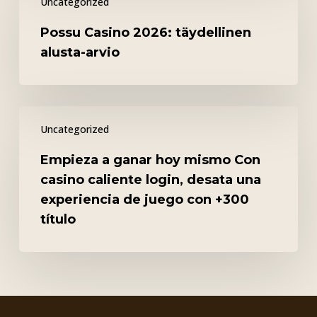
Uncategorized
Casino
2026:
Possu Casino 2026: täydellinen
täydellinen
alusta-arvio
alusta-
arvio
Empieza
Uncategorized
a
ganar
Empieza a ganar hoy mismo Con
hoy
casino caliente login, desata una
mismo
experiencia de juego con +300
Con
título
casino
caliente
login,
desata
una