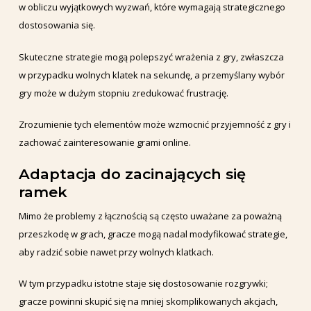
w obliczu wyjątkowych wyzwań, które wymagają strategicznego
dostosowania się.
Skuteczne strategie mogą polepszyć wrażenia z gry, zwłaszcza
w przypadku wolnych klatek na sekundę, a przemyślany wybór
gry może w dużym stopniu zredukować frustrację.
Zrozumienie tych elementów może wzmocnić przyjemność z gry i
zachować zainteresowanie grami online.
Adaptacja do zacinających się
ramek
Mimo że problemy z łącznością są często uważane za poważną
przeszkodę w grach, gracze mogą nadal modyfikować strategie,
aby radzić sobie nawet przy wolnych klatkach.
W tym przypadku istotne staje się dostosowanie rozgrywki;
gracze powinni skupić się na mniej skomplikowanych akcjach,