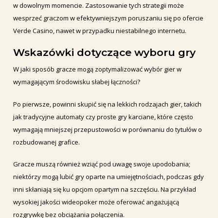
w dowolnym momencie. Zastosowanie tych strategii może
wesprzeć graczom w efektywniejszym poruszaniu się po ofercie
Verde Casino, nawet w przypadku niestabilnego internetu.
Wskazówki dotyczące wyboru gry
W jaki sposób gracze mogą zoptymalizować wybór gier w
wymagającym środowisku słabej łączności?
Po pierwsze, powinni skupić się na lekkich rodzajach gier, takich
jak tradycyjne automaty czy proste gry karciane, które często
wymagają mniejszej przepustowości w porównaniu do tytułów o
rozbudowanej grafice.
Gracze muszą również wziąć pod uwagę swoje upodobania;
niektórzy mogą lubić gry oparte na umiejętnościach, podczas gdy
inni skłaniają się ku opcjom opartym na szczęściu. Na przykład
wysokiej jakości wideopoker może oferować angażującą
rozgrywkę bez obciążania połączenia.