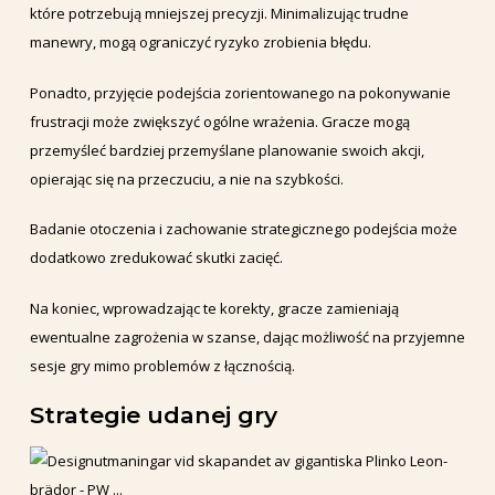
które potrzebują mniejszej precyzji. Minimalizując trudne
manewry, mogą ograniczyć ryzyko zrobienia błędu.
Ponadto, przyjęcie podejścia zorientowanego na pokonywanie
frustracji może zwiększyć ogólne wrażenia. Gracze mogą
przemyśleć bardziej przemyślane planowanie swoich akcji,
opierając się na przeczuciu, a nie na szybkości.
Badanie otoczenia i zachowanie strategicznego podejścia może
dodatkowo zredukować skutki zacięć.
Na koniec, wprowadzając te korekty, gracze zamieniają
ewentualne zagrożenia w szanse, dając możliwość na przyjemne
sesje gry mimo problemów z łącznością.
Strategie udanej gry