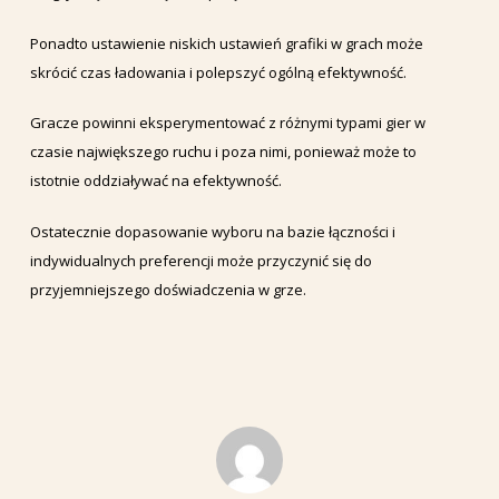
Ponadto ustawienie niskich ustawień grafiki w grach może
skrócić czas ładowania i polepszyć ogólną efektywność.
Gracze powinni eksperymentować z różnymi typami gier w
czasie największego ruchu i poza nimi, ponieważ może to
istotnie oddziaływać na efektywność.
Ostatecznie dopasowanie wyboru na bazie łączności i
indywidualnych preferencji może przyczynić się do
przyjemniejszego doświadczenia w grze.