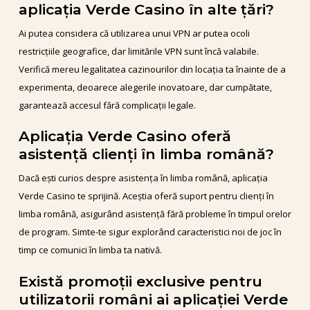
aplicația Verde Casino în alte țări?
Ai putea considera că utilizarea unui VPN ar putea ocoli
restricțiile geografice, dar limitările VPN sunt încă valabile.
Verifică mereu legalitatea cazinourilor din locația ta înainte de a
experimenta, deoarece alegerile inovatoare, dar cumpătate,
garantează accesul fără complicații legale.
Aplicația Verde Casino oferă
asistență clienți în limba română?
Dacă ești curios despre asistența în limba română, aplicația
Verde Casino te sprijină. Aceștia oferă suport pentru clienți în
limba română, asigurând asistență fără probleme în timpul orelor
de program. Simte-te sigur explorând caracteristici noi de joc în
timp ce comunici în limba ta nativă.
Există promoții exclusive pentru
utilizatorii români ai aplicației Verde