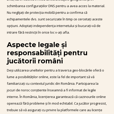
schimbarea configurațiilor DNS pentru a avea acces la material.
Nu neglijați de protecția mobilă pentru a confirma că
echipamentele dvs. sunt securizate în timp ce cercetați aceste
opțiuni. Adoptați independența internetului și bucurați-vă de
intrare fără restricții în orice loc v-ați afla.
Aspecte legale și
responsabilități pentru
jucătorii români
Deși utilizarea uneltelor pentru a traversa geo-blocările oferă o
lume a posibilităților online, este la fel de important să vă
familiarizați cu contextul juridic din România. Participarea la
jocuri de noroc conștiente înseamnă a fi informat de legile
interne. În România, licențierea garantează că cazinourile online
operează fără probleme și în mod echitabil. Ca jucător progresist,
trebuie să vă asigurați cu privire la platformele care au licențe