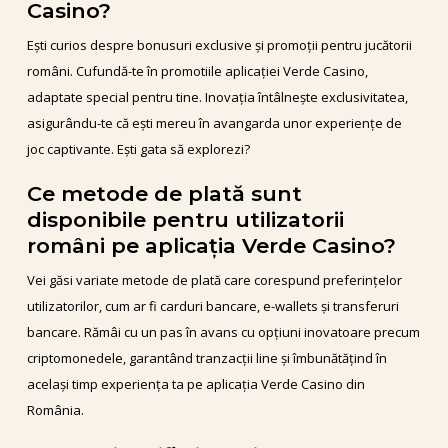
Casino?
Ești curios despre bonusuri exclusive și promoții pentru jucătorii
români. Cufundă-te în promotiile aplicației Verde Casino,
adaptate special pentru tine. Inovația întâlnește exclusivitatea,
asigurându-te că ești mereu în avangarda unor experiențe de
joc captivante. Ești gata să explorezi?
Ce metode de plată sunt
disponibile pentru utilizatorii
români pe aplicația Verde Casino?
Vei găsi variate metode de plată care corespund preferințelor
utilizatorilor, cum ar fi carduri bancare, e-wallets și transferuri
bancare. Rămâi cu un pas în avans cu opțiuni inovatoare precum
criptomonedele, garantând tranzacții line și îmbunătățind în
același timp experiența ta pe aplicația Verde Casino din
România.