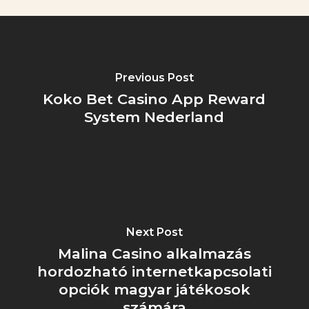
Previous Post
Koko Bet Casino App Reward
System Nederland
Next Post
Malina Casino alkalmazás
hordozható internetkapcsolati
opciók magyar játékosok
számára