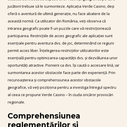
jucătorii trebuie să le surmonteze. Aplicația Verde Casino, deși
oferă o aventură de ultimă generație, nu face abatere de la
această normă. Ca utilizator din România, veți observa că
intrarea geografic poate fi un puzzle care vă restricționează
participarea. Restricțiile de acces geografic ale aplicației sunt
esențiale pentru aventura dvs. de joc, determinând ce regiuni
permit acces liber. Înțelegerea restricțiilor utilizatorilor este
esențială pentru optimizarea capacității dvs. și dezvăluirea unor
oportunități atractive. Pionierii ca dvs. își caută o accesare lină, iar
surmontarea acestor obstacole face parte din experiență. Prin
recunoașterea și comprehensiunea acestor obstacole
geografice, vă veți poziționa pentru a investiga întregul spectru
al ceea ce propune Verde Casino – în ciuda oricăror provocări
regionale.
Comprehensiunea
reglementărilor și