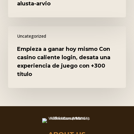
alusta-arvio
alusta-
arvio
Empieza
Uncategorized
a
ganar
Empieza a ganar hoy mismo Con
hoy
casino caliente login, desata una
mismo
experiencia de juego con +300
Con
título
casino
caliente
login,
desata
una
experiencia
de
juego