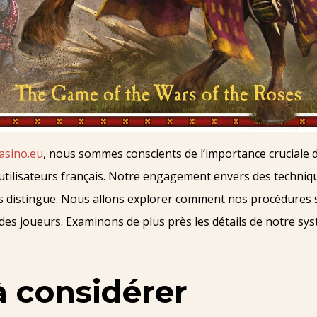
asino.eu
, nous sommes conscients de l’importance cruciale d’
ilisateurs français. Notre engagement envers des technique
s distingue. Nous allons explorer comment nos procédures 
 des joueurs. Examinons de plus près les détails de notre s
à considérer