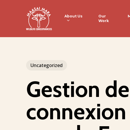
Skip
to
About Us
M
Our
Work
main
content
Uncategorized
Gestion de
connexion