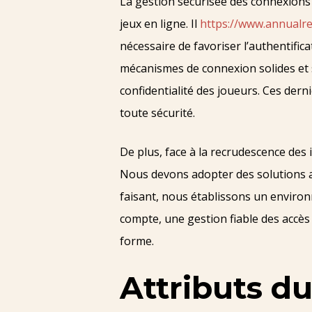
La gestion sécurisée des connexions
jeux en ligne. Il
https://www.annualre
nécessaire de favoriser l’authentific
mécanismes de connexion solides et
confidentialité des joueurs. Ces dern
toute sécurité.
De plus, face à la recrudescence des
Nous devons adopter des solutions av
faisant, nous établissons un environn
compte, une gestion fiable des accès e
forme.
Attributs d