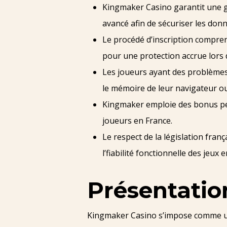
Kingmaker Casino garantit une ge
avancé afin de sécuriser les donn
Le procédé d’inscription comprend
pour une protection accrue lors 
Les joueurs ayant des problèmes 
le mémoire de leur navigateur ou 
Kingmaker emploie des bonus per
joueurs en France.
Le respect de la législation fran
l’fiabilité fonctionnelle des jeux e
Présentatio
Kingmaker Casino s’impose comme une