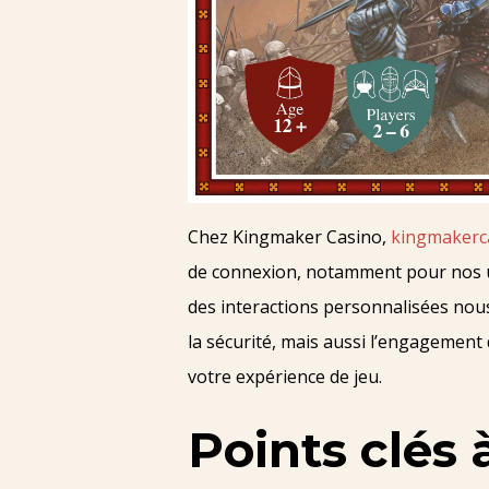
Chez Kingmaker Casino,
kingmakerc
de connexion, notamment pour nos ut
des interactions personnalisées nou
la sécurité, mais aussi l’engagement
votre expérience de jeu.
Points clés 