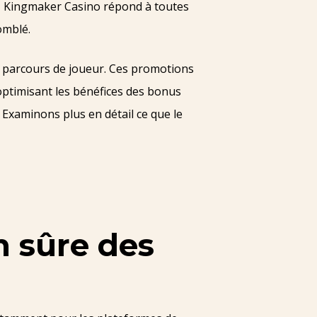
s, Kingmaker Casino répond à toutes
omblé.
e parcours de joueur. Ces promotions
optimisant les bénéfices des bonus
Examinons plus en détail ce que le
n sûre des