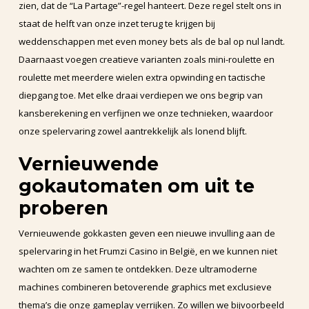
zien, dat de “La Partage”-regel hanteert. Deze regel stelt ons in
staat de helft van onze inzet terug te krijgen bij
weddenschappen met even money bets als de bal op nul landt.
Daarnaast voegen creatieve varianten zoals mini-roulette en
roulette met meerdere wielen extra opwinding en tactische
diepgang toe. Met elke draai verdiepen we ons begrip van
kansberekening en verfijnen we onze technieken, waardoor
onze spelervaring zowel aantrekkelijk als lonend blijft.
Vernieuwende
gokautomaten om uit te
proberen
Vernieuwende gokkasten geven een nieuwe invulling aan de
spelervaring in het Frumzi Casino in België, en we kunnen niet
wachten om ze samen te ontdekken. Deze ultramoderne
machines combineren betoverende graphics met exclusieve
thema’s die onze gameplay verrijken. Zo willen we bijvoorbeeld