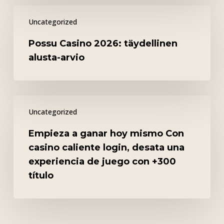
Possu
palvelu
Uncategorized
Casino
2026:
Possu Casino 2026: täydellinen
täydellinen
alusta-arvio
alusta-
arvio
Empieza
Uncategorized
a
ganar
Empieza a ganar hoy mismo Con
hoy
casino caliente login, desata una
mismo
experiencia de juego con +300
Con
título
casino
caliente
login,
desata