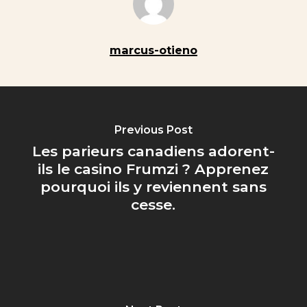
marcus-otieno
Previous Post
Les parieurs canadiens adorent-
ils le casino Frumzi ? Apprenez
pourquoi ils y reviennent sans
cesse.