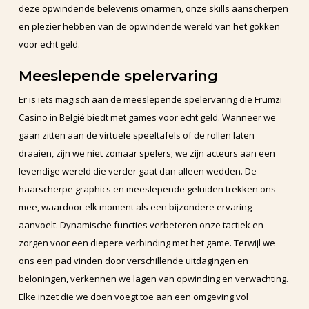
deze opwindende belevenis omarmen, onze skills aanscherpen
en plezier hebben van de opwindende wereld van het gokken
voor echt geld.
Meeslepende spelervaring
Er is iets magisch aan de meeslepende spelervaring die Frumzi
Casino in België biedt met games voor echt geld. Wanneer we
gaan zitten aan de virtuele speeltafels of de rollen laten
draaien, zijn we niet zomaar spelers; we zijn acteurs aan een
levendige wereld die verder gaat dan alleen wedden. De
haarscherpe graphics en meeslepende geluiden trekken ons
mee, waardoor elk moment als een bijzondere ervaring
aanvoelt. Dynamische functies verbeteren onze tactiek en
zorgen voor een diepere verbinding met het game. Terwijl we
ons een pad vinden door verschillende uitdagingen en
beloningen, verkennen we lagen van opwinding en verwachting.
Elke inzet die we doen voegt toe aan een omgeving vol