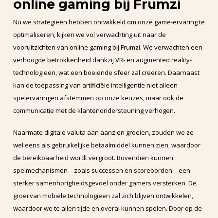
online gaming bij Frumzi
Nu we strategieën hebben ontwikkeld om onze game-ervaring te
optimaliseren, kijken we vol verwachting uit naar de
vooruitzichten van online gaming bij Frumzi. We verwachten een
verhoogde betrokkenheid dankzij VR- en augmented reality-
technologieën, wat een boeiende sfeer zal creëren. Daarnaast
kan de toepassing van artificiële intelligentie niet alleen
spelervaringen afstemmen op onze keuzes, maar ook de
communicatie met de klantenondersteuning verhogen.
Naarmate digitale valuta aan aanzien groeien, zouden we ze
wel eens als gebruikelijke betaalmiddel kunnen zien, waardoor
de bereikbaarheid wordt vergroot. Bovendien kunnen
spelmechanismen – zoals successen en scoreborden – een
sterker samenhorigheidsgevoel onder gamers versterken. De
groei van mobiele technologieën zal zich blijven ontwikkelen,
waardoor we te allen tijde en overal kunnen spelen. Door op de