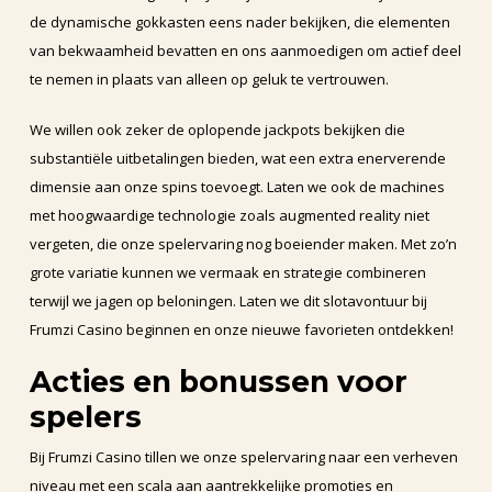
de dynamische gokkasten eens nader bekijken, die elementen
van bekwaamheid bevatten en ons aanmoedigen om actief deel
te nemen in plaats van alleen op geluk te vertrouwen.
We willen ook zeker de oplopende jackpots bekijken die
substantiële uitbetalingen bieden, wat een extra enerverende
dimensie aan onze spins toevoegt. Laten we ook de machines
met hoogwaardige technologie zoals augmented reality niet
vergeten, die onze spelervaring nog boeiender maken. Met zo’n
grote variatie kunnen we vermaak en strategie combineren
terwijl we jagen op beloningen. Laten we dit slotavontuur bij
Frumzi Casino beginnen en onze nieuwe favorieten ontdekken!
Acties en bonussen voor
spelers
Bij Frumzi Casino tillen we onze spelervaring naar een verheven
niveau met een scala aan aantrekkelijke promoties en