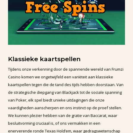
Klassieke kaartspellen
Tijdens onze verkenning door de spannende wereld van Frumzi
Casino komen we ongetwijfeld een variëteit aan klassieke
kaartspellen tegen die de tand des tijds hebben doorstaan. Van
de strategische diepgang van Blackjack tot de sociale spanning
van Poker, elk spel biedt unieke uitdagingen die onze
vaardigheden aanscherpen en ons instinct op de proef stellen.
We kunnen plezier hebben van de gratie van Baccarat, waar
besluitvorming cruciaal is, of ons vermakken in een
enerverende ronde Texas Hold’em, waar gedragswetenschap