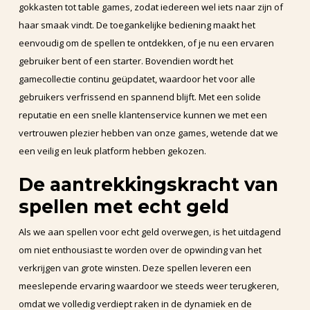
gokkasten tot table games, zodat iedereen wel iets naar zijn of
haar smaak vindt. De toegankelijke bediening maakt het
eenvoudig om de spellen te ontdekken, of je nu een ervaren
gebruiker bent of een starter. Bovendien wordt het
gamecollectie continu geüpdatet, waardoor het voor alle
gebruikers verfrissend en spannend blijft. Met een solide
reputatie en een snelle klantenservice kunnen we met een
vertrouwen plezier hebben van onze games, wetende dat we
een veilig en leuk platform hebben gekozen.
De aantrekkingskracht van
spellen met echt geld
Als we aan spellen voor echt geld overwegen, is het uitdagend
om niet enthousiast te worden over de opwinding van het
verkrijgen van grote winsten. Deze spellen leveren een
meeslepende ervaring waardoor we steeds weer terugkeren,
omdat we volledig verdiept raken in de dynamiek en de