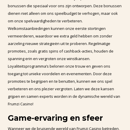
bonussen die speciaal voor ons zijn ontworpen. Deze bonussen
dienen niet alleen om ons speelbudget te verhogen, maar ook
om onze spelvaardigheden te verbeteren.
Welkomstaanbiedingen kunnen onze eerste stortingen
vermeerderen, waardoor we extra geld hebben om zonder
aarzeling nieuwe strategieën uit te proberen. Regelmatige
promoties, zoals gratis spins of cashback-acties, houden de
spanning erin en vergroten onze winstkansen.
Loyaliteitsprogramma’s belonen onze trouw en geven ons
toegang tot unieke voordelen en evenementen. Door deze
promoties te begrijpen en te benutten, kunnen we ons spel
verbeteren en ons plezier vergroten. Laten we deze kansen
grijpen en samen experts worden in de dynamische wereld van
Frumzi Casino!
Game-ervaring en sfeer
Wanneer we de bruisende wereld van Frumzi Casino betreden,