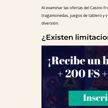
Al examinar las ofertas del Casino 
tragamonedas, juegos de tablero y vi
diversión.
¿Existen limitacio