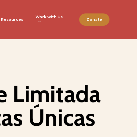
Work with Us
Resources
Donate
e Limitada
tas Únicas