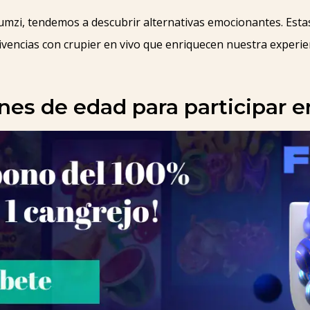
Frumzi, tendemos a descubrir alternativas emocionantes. Est
vencias con crupier en vivo que enriquecen nuestra experie
nes de edad para participar e