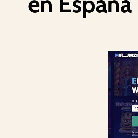
en España