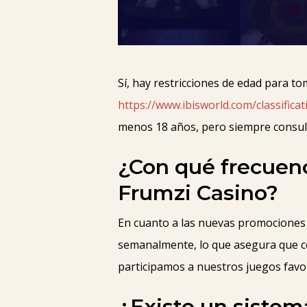
Sí, hay restricciones de edad para 
https://www.ibisworld.com/classific
menos 18 años, pero siempre consulta
¿Con qué frecuen
Frumzi Casino?
En cuanto a las nuevas promociones
semanalmente, lo que asegura que 
participamos a nuestros juegos favor
¿Existe un sistem