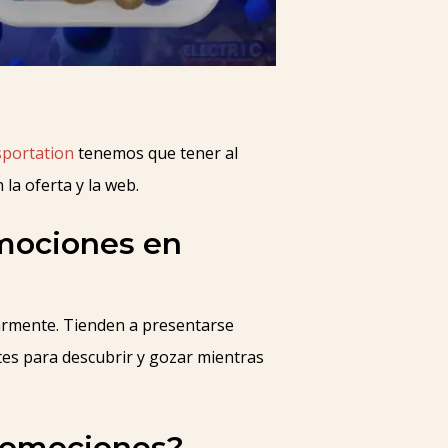
sportation
tenemos que tener al
la oferta y la web.
omociones en
armente. Tienden a presentarse
s para descubrir y gozar mientras
promociones?