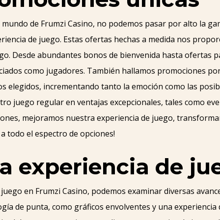
 mundo de Frumzi Casino, no podemos pasar por alto la ga
riencia de juego. Estas ofertas hechas a medida nos propor
ego. Desde abundantes bonos de bienvenida hasta ofertas p
iados como jugadores. También hallamos promociones por 
s elegidos, incrementando tanto la emoción como las posib
ro juego regular en ventajas excepcionales, tales como eve
nes, mejoramos nuestra experiencia de juego, transformand
 todo el espectro de opciones!
la experiencia de ju
e juego en Frumzi Casino, podemos examinar diversas avan
ogía de punta, como gráficos envolventes y una experiencia