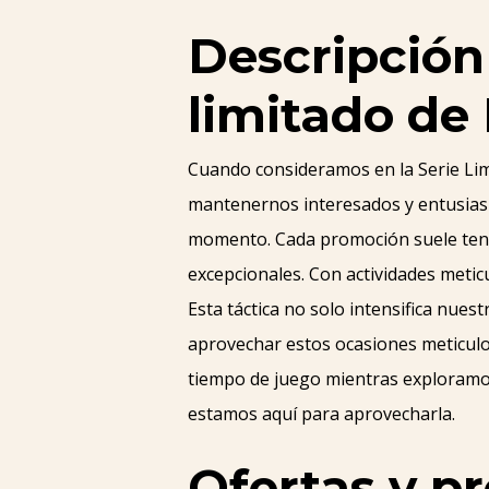
Descripción 
limitado de
Cuando consideramos en la Serie Lim
mantenernos interesados y entusias
momento. Cada promoción suele tener
excepcionales. Con actividades meti
Esta táctica no solo intensifica nue
aprovechar estos ocasiones meticul
tiempo de juego mientras exploramos 
estamos aquí para aprovecharla.
Ofertas y p