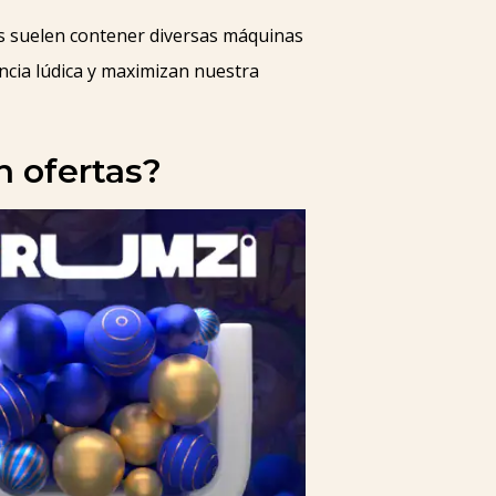
as suelen contener diversas máquinas
ncia lúdica y maximizan nuestra
n ofertas?