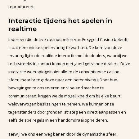
reproduceert.
Interactie tijdens het spelen in
realtime
Iedereen die de live casinospellen van Foxygold Casino beleeft,
staat een unieke spelervaring te wachten. De kern van deze
ervaring ligt in de realtime interactie met de dealers, waarbij we
rechtstreeks in contact komen met goed getrainde dealers. Deze
interactie weerspiegelt niet alleen de conventionele casino-
sfeer, maar brengt deze naar een beter niveau. Door hun
bewegingen te observeren en vloeiend met hen te
communiceren, krijgen we de mogelijkheid om bij elke beurt
weloverwogen beslissingen te nemen. We kunnen onze
tegenstanders doorgronden, strategieën direct aanpassen en
zelfs de spelregels in een handomdraai ophelderen.
Terwijl we ons een weg banen door de dynamische sfeer,