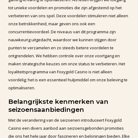
tot unieke voordelen en promoties die zijn afgestemd op het
verbeteren van ons spel. Deze voordelen stimuleren niet alleen
onze betrokkenheid, maar geven ons ook een
concurrentievoordeel. De niveaus van dit programma zijn
nauwkeurig uitgedacht, waardoor we kunnen stijgen door
punten te verzamelen en zo steeds betere voordelen te
ontgrendelen. We hebben controle over onze voortgang en
maken strategische keuzes om onze status te verbeteren. Het
loyaliteitsprogramma van Foxygold Casino is niet alleen
voordelig; het is een essentieel hulpmiddel om onze beleving te
optimaliseren.
Belangrijkste kenmerken van
seizoensaanbiedingen
Met de verandering van de seizoenen introduceert Foxygold
Casino een divers aanbod aan seizoensgebonden promoties
die ons het hele jaar door fascineren en beloningen bieden. Elke