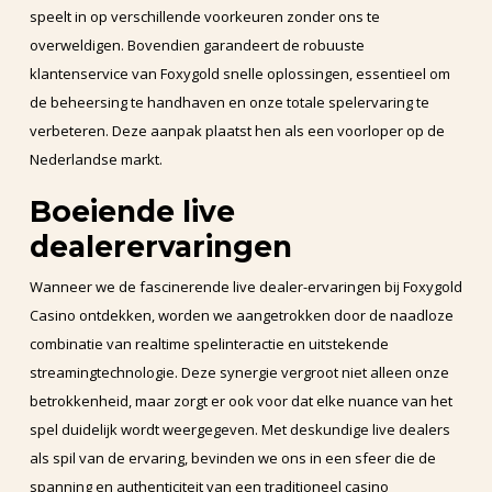
speelt in op verschillende voorkeuren zonder ons te
overweldigen. Bovendien garandeert de robuuste
klantenservice van Foxygold snelle oplossingen, essentieel om
de beheersing te handhaven en onze totale spelervaring te
verbeteren. Deze aanpak plaatst hen als een voorloper op de
Nederlandse markt.
Boeiende live
dealerervaringen
Wanneer we de fascinerende live dealer-ervaringen bij Foxygold
Casino ontdekken, worden we aangetrokken door de naadloze
combinatie van realtime spelinteractie en uitstekende
streamingtechnologie. Deze synergie vergroot niet alleen onze
betrokkenheid, maar zorgt er ook voor dat elke nuance van het
spel duidelijk wordt weergegeven. Met deskundige live dealers
als spil van de ervaring, bevinden we ons in een sfeer die de
spanning en authenticiteit van een traditioneel casino