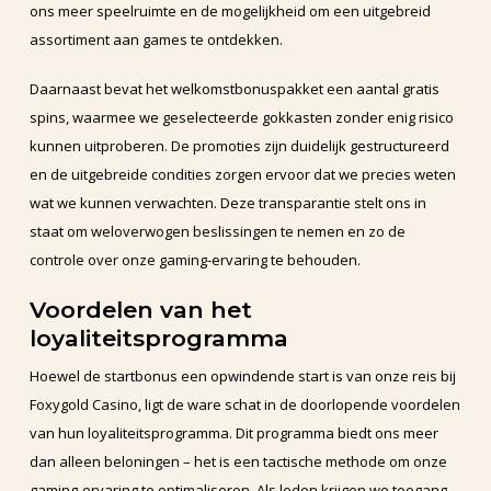
ons meer speelruimte en de mogelijkheid om een uitgebreid
assortiment aan games te ontdekken.
Daarnaast bevat het welkomstbonuspakket een aantal gratis
spins, waarmee we geselecteerde gokkasten zonder enig risico
kunnen uitproberen. De promoties zijn duidelijk gestructureerd
en de uitgebreide condities zorgen ervoor dat we precies weten
wat we kunnen verwachten. Deze transparantie stelt ons in
staat om weloverwogen beslissingen te nemen en zo de
controle over onze gaming-ervaring te behouden.
Voordelen van het
loyaliteitsprogramma
Hoewel de startbonus een opwindende start is van onze reis bij
Foxygold Casino, ligt de ware schat in de doorlopende voordelen
van hun loyaliteitsprogramma. Dit programma biedt ons meer
dan alleen beloningen – het is een tactische methode om onze
gaming-ervaring te optimaliseren. Als leden krijgen we toegang