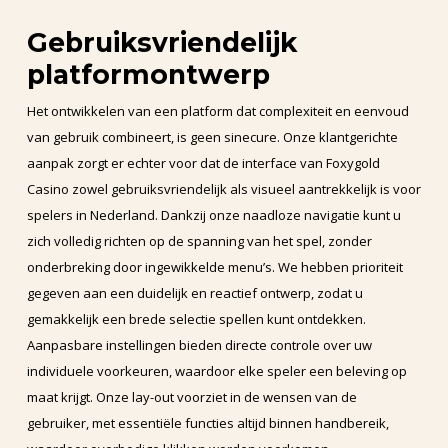
Gebruiksvriendelijk
platformontwerp
Het ontwikkelen van een platform dat complexiteit en eenvoud
van gebruik combineert, is geen sinecure. Onze klantgerichte
aanpak zorgt er echter voor dat de interface van Foxygold
Casino zowel gebruiksvriendelijk als visueel aantrekkelijk is voor
spelers in Nederland. Dankzij onze naadloze navigatie kunt u
zich volledig richten op de spanning van het spel, zonder
onderbreking door ingewikkelde menu’s. We hebben prioriteit
gegeven aan een duidelijk en reactief ontwerp, zodat u
gemakkelijk een brede selectie spellen kunt ontdekken.
Aanpasbare instellingen bieden directe controle over uw
individuele voorkeuren, waardoor elke speler een beleving op
maat krijgt. Onze lay-out voorziet in de wensen van de
gebruiker, met essentiële functies altijd binnen handbereik,