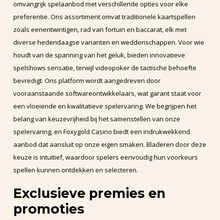
omvangrijk spelaanbod met verschillende opties voor elke
preferentie. Ons assortiment omvat traditionele kaartspellen
zoals eenentwintigen, rad van fortuin en baccarat, elk met
diverse hedendaagse varianten en weddenschappen. Voor wie
houdt van de spanning van het geluk, bieden innovatieve
spelshows sensatie, terwijl videopoker de tactische behoefte
bevredigt. Ons platform wordt aangedreven door
vooraanstaande softwareontwikkelaars, wat garant staat voor
een vloeiende en kwalitatieve spelervaring. We begrijpen het
belang van keuzevrijheid bij het samenstellen van onze
spelervaring, en Foxygold Casino biedt een indrukwekkend
aanbod dat aansluit op onze eigen smaken. Bladeren door deze
keuze is intuïtief, waardoor spelers eenvoudig hun voorkeurs
spellen kunnen ontdekken en selecteren.
Exclusieve premies en
promoties