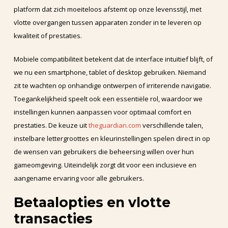
platform dat zich moeiteloos afstemt op onze levensstijl, met
vlotte overgangen tussen apparaten zonder in te leveren op
kwaliteit of prestaties.
Mobiele compatibiliteit betekent dat de interface intuïtief blijft, of
we nu een smartphone, tablet of desktop gebruiken. Niemand
zit te wachten op onhandige ontwerpen of irriterende navigatie.
Toegankelijkheid speelt ook een essentiële rol, waardoor we
instellingen kunnen aanpassen voor optimaal comfort en
prestaties. De keuze uit
theguardian.com
verschillende talen,
instelbare lettergroottes en kleurinstellingen spelen direct in op
de wensen van gebruikers die beheersing willen over hun
gameomgeving. Uiteindelijk zorgt dit voor een inclusieve en
aangename ervaring voor alle gebruikers.
Betaalopties en vlotte
transacties