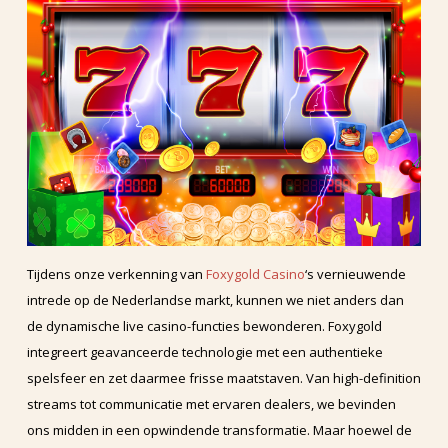
Tijdens onze verkenning van
Foxygold Casino
‘s vernieuwende
intrede op de Nederlandse markt, kunnen we niet anders dan
de dynamische live casino-functies bewonderen. Foxygold
integreert geavanceerde technologie met een authentieke
spelsfeer en zet daarmee frisse maatstaven. Van high-definition
streams tot communicatie met ervaren dealers, we bevinden
ons midden in een opwindende transformatie. Maar hoewel de