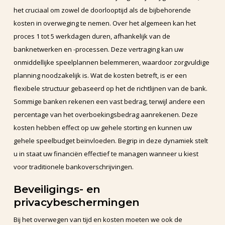
het cruciaal om zowel de doorlooptijd als de bijbehorende
kosten in overweging te nemen. Over het algemeen kan het
proces 1 tot 5 werkdagen duren, afhankelijk van de
banknetwerken en -processen. Deze vertraging kan uw
onmiddellijke speelplannen belemmeren, waardoor zorgvuldige
planning noodzakelijk is. Wat de kosten betreft, is er een
flexibele structuur gebaseerd op het de richtlijnen van de bank.
Sommige banken rekenen een vast bedrag, terwijl andere een
percentage van het overboekingsbedrag aanrekenen. Deze
kosten hebben effect op uw gehele storting en kunnen uw
gehele speelbudget beïnvloeden. Begrip in deze dynamiek stelt
u in staat uw financiën effectief te managen wanneer u kiest
voor traditionele bankoverschrijvingen.
Beveiligings- en
privacybeschermingen
Bij het overwegen van tijd en kosten moeten we ook de