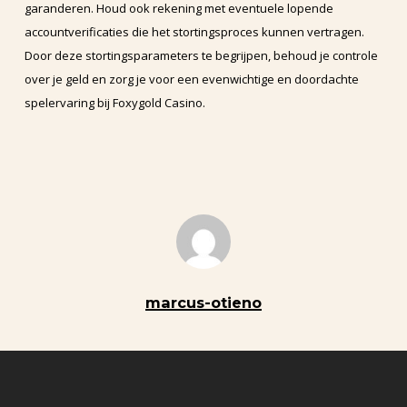
garanderen. Houd ook rekening met eventuele lopende
accountverificaties die het stortingsproces kunnen vertragen.
Door deze stortingsparameters te begrijpen, behoud je controle
over je geld en zorg je voor een evenwichtige en doordachte
spelervaring bij Foxygold Casino.
marcus-otieno