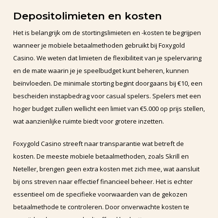
Depositolimieten en kosten
Het is belangrijk om de stortingslimieten en -kosten te begrijpen
wanneer je mobiele betaalmethoden gebruikt bij Foxygold
Casino. We weten dat limieten de flexibiliteit van je spelervaring
en de mate waarin je je speelbudget kunt beheren, kunnen
beïnvloeden. De minimale storting begint doorgaans bij €10, een
bescheiden instapbedrag voor casual spelers. Spelers met een
hoger budget zullen wellicht een limiet van €5.000 op prijs stellen,
wat aanzienlijke ruimte biedt voor grotere inzetten.
Foxygold Casino streeft naar transparantie wat betreft de
kosten. De meeste mobiele betaalmethoden, zoals Skrill en
Neteller, brengen geen extra kosten met zich mee, wat aansluit
bij ons streven naar effectief financieel beheer. Het is echter
essentieel om de specifieke voorwaarden van de gekozen
betaalmethode te controleren. Door onverwachte kosten te