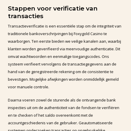
Stappen voor verificatie van
transacties
Transactieverificatie is een essentiële stap om de integriteit van
traditionele bankoverschrijvingen bij Foxygold Casino te
waarborgen. Ten eerste bieden we veilige kanalen aan, waarbij
klanten worden geverifieerd via meervoudige authenticatie. Dit
omvat wachtwoorden en eenmalige toegangscodes. Ons
systeem verifieert vervolgens de transactiegegevens aan de
hand van de geregistreerde rekening om de consistentie te
bevestigen. Mogelijke afwijkingen worden onmiddellijk gemeld
voor manuele controle.
Daarna voeren zowel de sturende als de ontvangende bank
inspecties uit om de authenticiteit van de fondsen te verifiëren
en te checken of het saldo overeenkomt met de
accountgeschiedenis van de gebruiker. Geautomatiseerde
systemen onderzoeken transacties op ongebruikelijke