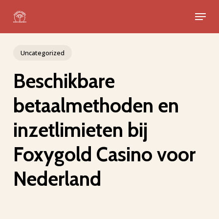
Skip
Menu
to
Close
main
Menu
content
Uncategorized
Beschikbare
betaalmethoden en
inzetlimieten bij
Foxygold Casino voor
Nederland