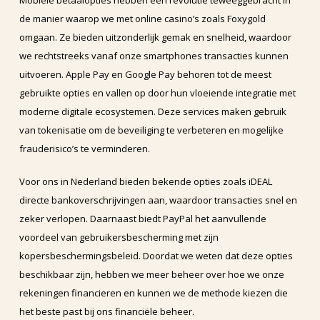
Mobiele betaalopties hebben een revolutie teweeggebracht in
de manier waarop we met online casino’s zoals Foxygold
omgaan. Ze bieden uitzonderlijk gemak en snelheid, waardoor
we rechtstreeks vanaf onze smartphones transacties kunnen
uitvoeren. Apple Pay en Google Pay behoren tot de meest
gebruikte opties en vallen op door hun vloeiende integratie met
moderne digitale ecosystemen. Deze services maken gebruik
van tokenisatie om de beveiliging te verbeteren en mogelijke
frauderisico’s te verminderen.
Voor ons in Nederland bieden bekende opties zoals iDEAL
directe bankoverschrijvingen aan, waardoor transacties snel en
zeker verlopen. Daarnaast biedt PayPal het aanvullende
voordeel van gebruikersbescherming met zijn
kopersbeschermingsbeleid. Doordat we weten dat deze opties
beschikbaar zijn, hebben we meer beheer over hoe we onze
rekeningen financieren en kunnen we de methode kiezen die
het beste past bij ons financiële beheer.