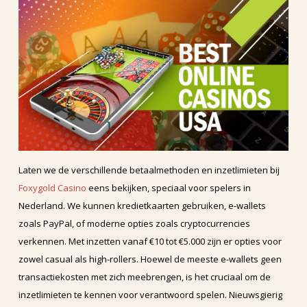
Laten we de verschillende betaalmethoden en inzetlimieten bij
Foxygold Casino
eens bekijken, speciaal voor spelers in
Nederland. We kunnen kredietkaarten gebruiken, e-wallets
zoals PayPal, of moderne opties zoals cryptocurrencies
verkennen. Met inzetten vanaf €10 tot €5.000 zijn er opties voor
zowel casual als high-rollers. Hoewel de meeste e-wallets geen
transactiekosten met zich meebrengen, is het cruciaal om de
inzetlimieten te kennen voor verantwoord spelen. Nieuwsgierig