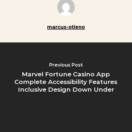
marcus-otieno
Previous Post
Marvel Fortune Casino App
Complete Accessibility Features
Inclusive Design Down Under