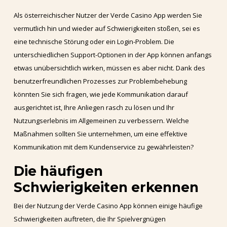
Als österreichischer Nutzer der Verde Casino App werden Sie
vermutlich hin und wieder auf Schwierigkeiten stoßen, sei es
eine technische Störung oder ein Login-Problem. Die
unterschiedlichen Support-Optionen in der App können anfangs
etwas unübersichtlich wirken, müssen es aber nicht. Dank des
benutzerfreundlichen Prozesses zur Problembehebung
könnten Sie sich fragen, wie jede Kommunikation darauf
ausgerichtet ist, Ihre Anliegen rasch zu lösen und Ihr
Nutzungserlebnis im Allgemeinen zu verbessern. Welche
Maßnahmen sollten Sie unternehmen, um eine effektive
Kommunikation mit dem Kundenservice zu gewährleisten?
Die häufigen
Schwierigkeiten erkennen
Bei der Nutzung der Verde Casino App können einige häufige
Schwierigkeiten auftreten, die Ihr Spielvergnügen