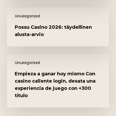
ja
Possu
palvelu
Uncategorized
Casino
2026:
Possu Casino 2026: täydellinen
täydellinen
alusta-arvio
alusta-
arvio
Empieza
Uncategorized
a
ganar
Empieza a ganar hoy mismo Con
hoy
casino caliente login, desata una
mismo
experiencia de juego con +300
Con
título
casino
caliente
login,