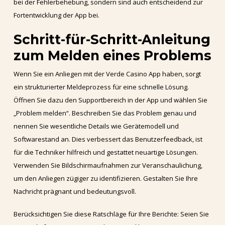
bei der Fehlerbehebung, sondern sind auch entscheidend zur
Fortentwicklung der App bei.
Schritt-für-Schritt-Anleitung
zum Melden eines Problems
Wenn Sie ein Anliegen mit der Verde Casino App haben, sorgt
ein strukturierter Meldeprozess für eine schnelle Lösung.
Öffnen Sie dazu den Supportbereich in der App und wählen Sie
„Problem melden“. Beschreiben Sie das Problem genau und
nennen Sie wesentliche Details wie Gerätemodell und
Softwarestand an. Dies verbessert das Benutzerfeedback, ist
für die Techniker hilfreich und gestattet neuartige Lösungen.
Verwenden Sie Bildschirmaufnahmen zur Veranschaulichung,
um den Anliegen zügiger zu identifizieren. Gestalten Sie Ihre
Nachricht prägnant und bedeutungsvoll.
Berücksichtigen Sie diese Ratschläge für Ihre Berichte: Seien Sie