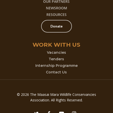
OUR PARTNERS
NEWSROOM
RESOURCES
Donate
WORK WITH US
Vacancies
Tenders
Internship Programme
Contact Us
© 2026 The Maasai Mara Wildlife Conservancies
Association. All Rights Reserved.
twitter
facebook
youtube
instagram