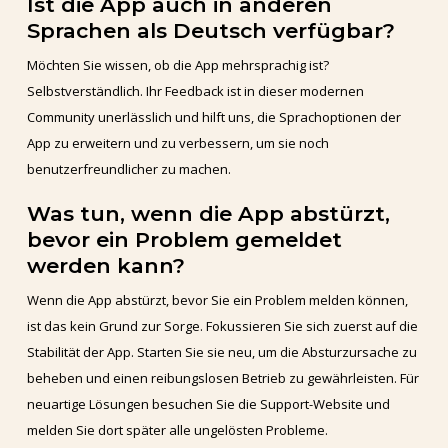
Ist die App auch in anderen
Sprachen als Deutsch verfügbar?
Möchten Sie wissen, ob die App mehrsprachig ist?
Selbstverständlich. Ihr Feedback ist in dieser modernen
Community unerlässlich und hilft uns, die Sprachoptionen der
App zu erweitern und zu verbessern, um sie noch
benutzerfreundlicher zu machen.
Was tun, wenn die App abstürzt,
bevor ein Problem gemeldet
werden kann?
Wenn die App abstürzt, bevor Sie ein Problem melden können,
ist das kein Grund zur Sorge. Fokussieren Sie sich zuerst auf die
Stabilität der App. Starten Sie sie neu, um die Absturzursache zu
beheben und einen reibungslosen Betrieb zu gewährleisten. Für
neuartige Lösungen besuchen Sie die Support-Website und
melden Sie dort später alle ungelösten Probleme.