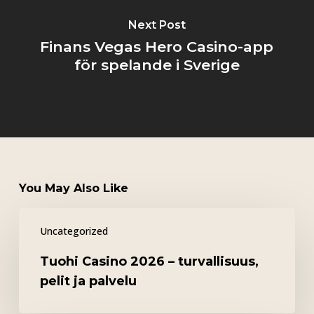
Next Post
Finans Vegas Hero Casino-app
för spelande i Sverige
You May Also Like
Tuohi
Uncategorized
Casino
2026
Tuohi Casino 2026 – turvallisuus,
–
pelit ja palvelu
turvallisuus,
pelit