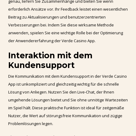
genau, liefern Sie Zusammenhänge und bieten Sie wenn
erforderlich Ansätze vor. Ihr Feedback leistet einen wesentlichen
Beitrag zu Aktualisierungen und benutzerzentrierten
Verbesserungen bei. Indem Sie diese wirksame Methode
anwenden, spielen Sie eine wichtige Rolle bei der Optimierung
der Anwendererfahrung der Verde Casino App.
Interaktion mit dem
Kundensupport
Die Kommunikation mit dem Kundensupport in der Verde Casino
App ist unkompliziert und gleichzeitig wichtig für die schnelle
Lösung von Anliegen. Nutzen Sie den Live-Chat, der Ihnen
umgehende Lösungen bietet und Sie ohne unnötige Wartezeiten
im Spiel hält. Diese praktische Funktion ist ideal für zeitgemäße
Nutzer, die Wert auf störungsfreie Kommunikation und zügige
Problemlösungen legen.