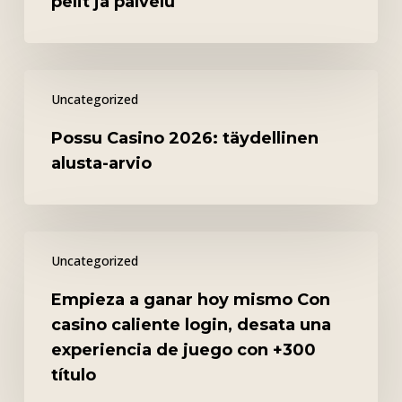
pelit ja palvelu
turvallisuus,
pelit
ja
Possu
palvelu
Uncategorized
Casino
2026:
Possu Casino 2026: täydellinen
täydellinen
alusta-arvio
alusta-
arvio
Empieza
Uncategorized
a
ganar
Empieza a ganar hoy mismo Con
hoy
casino caliente login, desata una
mismo
experiencia de juego con +300
Con
título
casino