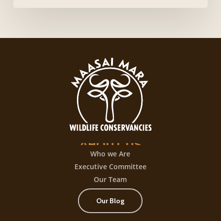
caliente
login,
desata
una
experiencia
de
juego
con
+300
título
ABOUT
US
Who we Are
Executive Committee
Our Team
Our Blog