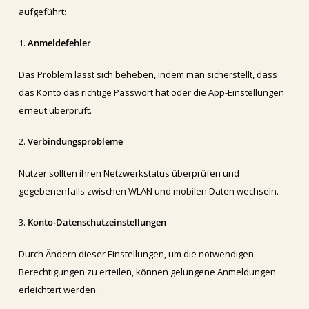
aufgeführt:
1.
Anmeldefehler
Das Problem lässt sich beheben, indem man sicherstellt, dass
das Konto das richtige Passwort hat oder die App-Einstellungen
erneut überprüft.
2.
Verbindungsprobleme
Nutzer sollten ihren Netzwerkstatus überprüfen und
gegebenenfalls zwischen WLAN und mobilen Daten wechseln.
3.
Konto-Datenschutzeinstellungen
Durch Ändern dieser Einstellungen, um die notwendigen
Berechtigungen zu erteilen, können gelungene Anmeldungen
erleichtert werden.