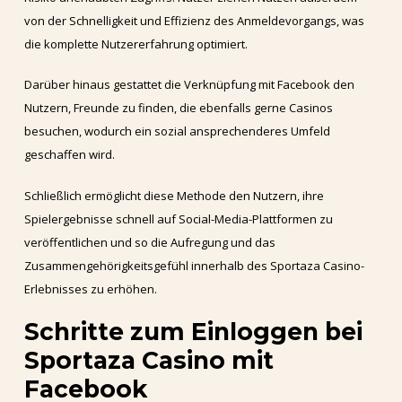
von der Schnelligkeit und Effizienz des Anmeldevorgangs, was
die komplette Nutzererfahrung optimiert.
Darüber hinaus gestattet die Verknüpfung mit Facebook den
Nutzern, Freunde zu finden, die ebenfalls gerne Casinos
besuchen, wodurch ein sozial ansprechenderes Umfeld
geschaffen wird.
Schließlich ermöglicht diese Methode den Nutzern, ihre
Spielergebnisse schnell auf Social-Media-Plattformen zu
veröffentlichen und so die Aufregung und das
Zusammengehörigkeitsgefühl innerhalb des Sportaza Casino-
Erlebnisses zu erhöhen.
Schritte zum Einloggen bei
Sportaza Casino mit
Facebook