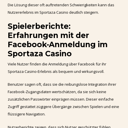
Die Lösung dieser oft auftretenden Schwierigkeiten kann das
Nutzererlebnis im Sportaza Casino deutlich steigern.
Spielerberichte:
Erfahrungen mit der
Facebook-Anmeldung im
Sportaza Casino
Viele Nutzer finden die Anmeldung über Facebook für ihr
Sportaza Casino-Erlebnis als bequem und wirkungsvoll.
Benutzer sagen oft, dass sie die reibungslose Integration ihrer
Facebook-Zugangsdaten wertschätzen, da sie sich keine
zusätzlichen Passwörter einprägen müssen. Dieser einfache
Zugriff gestattet zügigere Übergänge zwischen Spielen und eine
flüssigere Navigation.
Nutzerberichte zeigen, dass sich Nutzer geschützter fühlen,