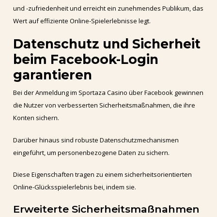
und -zufriedenheit und erreicht ein zunehmendes Publikum, das
Wert auf effiziente Online-Spielerlebnisse legt.
Datenschutz und Sicherheit
beim Facebook-Login
garantieren
Bei der Anmeldung im Sportaza Casino über Facebook gewinnen
die Nutzer von verbesserten Sicherheitsmaßnahmen, die ihre
Konten sichern.
Darüber hinaus sind robuste Datenschutzmechanismen
eingeführt, um personenbezogene Daten zu sichern.
Diese Eigenschaften tragen zu einem sicherheitsorientierten
Online-Glücksspielerlebnis bei, indem sie.
Erweiterte Sicherheitsmaßnahmen