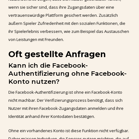
wenn sie sicher sind, dass ihre Zugangsdaten über eine
vertrauenswürdige Plattform gesichert werden. Zusätzlich
äußern Spieler Zufriedenheit mit den sozialen Funktionen, die
ihr Spielerlebnis verbessern, wie zum Beispiel das Austauschen
von Leistungen mit Freunden.
Oft gestellte Anfragen
Kann ich die Facebook-
Authentifizierung ohne Facebook-
Konto nutzen?
Die Facebook-Authentifizierung ist ohne ein Facebook-Konto
nicht machbar. Der Verifizierungsprozess benötigt, dass sich
Nutzer mit ihren Facebook-Zugangsdaten anmelden und ihre
Identität anhand ihrer Kontodaten bestätigen.
Ohne ein vorhandenes Konto ist diese Funktion nicht verfügbar.
Daher müssen Individuen, die Services nutzen möchten, die auf