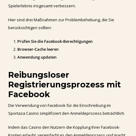
Spielerlebnis insgesamt verbessern.
Hier sind drei Maßnahmen zur Problembehebung, die Sie
berücksichtigen sollten:
Prüfen Sie die Facebook-Berechtigungen
Browser-Cache leeren
Anwendung updaten
Reibungsloser
Registrierungsprozess mit
Facebook
Die Verwendung von Facebook für die Einschreibung im
Sportaza Casino simplifiziert den Anmeldeprozess beträchtlich.
Indem das Casino den Nutzern die Kopplung ihrer Facebook-
Konten erlaubt, vereinfacht es den Anmeldeprozess und macht