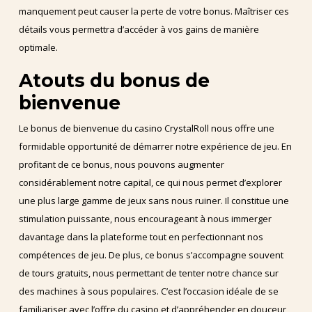
manquement peut causer la perte de votre bonus. Maîtriser ces
détails vous permettra d’accéder à vos gains de manière
optimale.
Atouts du bonus de
bienvenue
Le bonus de bienvenue du casino CrystalRoll nous offre une
formidable opportunité de démarrer notre expérience de jeu. En
profitant de ce bonus, nous pouvons augmenter
considérablement notre capital, ce qui nous permet d’explorer
une plus large gamme de jeux sans nous ruiner. Il constitue une
stimulation puissante, nous encourageant à nous immerger
davantage dans la plateforme tout en perfectionnant nos
compétences de jeu. De plus, ce bonus s’accompagne souvent
de tours gratuits, nous permettant de tenter notre chance sur
des machines à sous populaires. C’est l’occasion idéale de se
familiariser avec l’offre du casino et d’appréhender en douceur