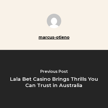
marcus-otieno
Previous Post
Lala Bet Casino Brings Thrills You
Can Trust in Australia