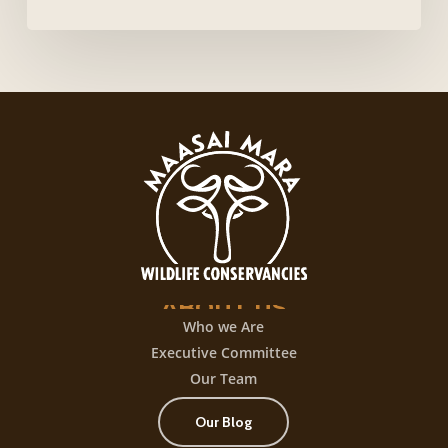
caliente
login,
desata
una
experiencia
de
juego
con
+300
título
ABOUT
US
Who we Are
Executive Committee
Our Team
Our Blog