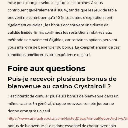
mise peut changer selon les jeux : les machines à sous
contribuent généralement à 100 %, tandis que les jeux de table
peuvent ne contribuer qu’à 10 %. Les dates d’expiration sont
également cruciales ; les bonus ont souvent une durée de
validité limitée. Enfin, confirmez les restrictions relatives aux
méthodes de paiement éligibles, car certaines options peuvent
vous interdire de bénéficier du bonus. La compréhension de ces
conditions améliorera votre expérience de jeu !
Foire aux questions
Puis-je recevoir plusieurs bonus de
bienvenue au casino Crystalroll ?
Il est interdit de cumuler plusieurs bonus de bienvenue dans un
même casino. En général, chaque nouveau compte joueur ne
donne droit qu’à un seul
https://www.annualreports.com/HostedData/AnnualReportArchive/t
bonus de bienvenue ; il est donc essentiel de choisir avec soin