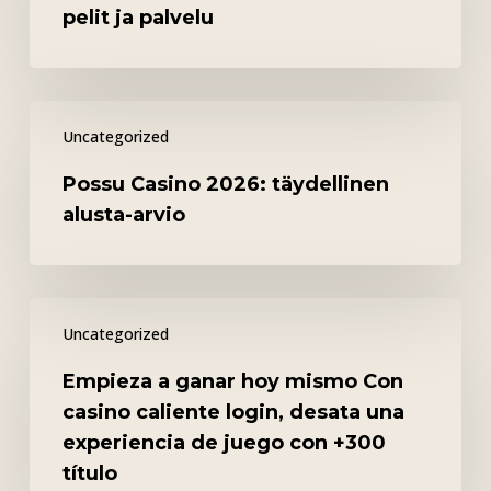
–
pelit ja palvelu
turvallisuus,
pelit
ja
Possu
palvelu
Uncategorized
Casino
2026:
Possu Casino 2026: täydellinen
täydellinen
alusta-arvio
alusta-
arvio
Empieza
Uncategorized
a
ganar
Empieza a ganar hoy mismo Con
hoy
casino caliente login, desata una
mismo
experiencia de juego con +300
Con
título
casino