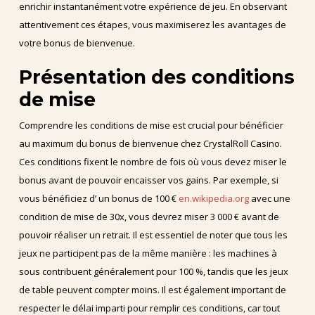
enrichir instantanément votre expérience de jeu. En observant
attentivement ces étapes, vous maximiserez les avantages de
votre bonus de bienvenue.
Présentation des conditions
de mise
Comprendre les conditions de mise est crucial pour bénéficier
au maximum du bonus de bienvenue chez CrystalRoll Casino.
Ces conditions fixent le nombre de fois où vous devez miser le
bonus avant de pouvoir encaisser vos gains. Par exemple, si
vous bénéficiez d’ un bonus de 100 €
en.wikipedia.org
avec une
condition de mise de 30x, vous devrez miser 3 000 € avant de
pouvoir réaliser un retrait. Il est essentiel de noter que tous les
jeux ne participent pas de la même manière : les machines à
sous contribuent généralement pour 100 %, tandis que les jeux
de table peuvent compter moins. Il est également important de
respecter le délai imparti pour remplir ces conditions, car tout