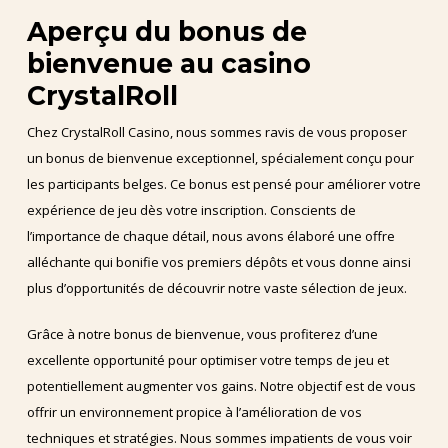
Aperçu du bonus de
bienvenue au casino
CrystalRoll
Chez CrystalRoll Casino, nous sommes ravis de vous proposer
un bonus de bienvenue exceptionnel, spécialement conçu pour
les participants belges. Ce bonus est pensé pour améliorer votre
expérience de jeu dès votre inscription. Conscients de
l’importance de chaque détail, nous avons élaboré une offre
alléchante qui bonifie vos premiers dépôts et vous donne ainsi
plus d’opportunités de découvrir notre vaste sélection de jeux.
Grâce à notre bonus de bienvenue, vous profiterez d’une
excellente opportunité pour optimiser votre temps de jeu et
potentiellement augmenter vos gains. Notre objectif est de vous
offrir un environnement propice à l’amélioration de vos
techniques et stratégies. Nous sommes impatients de vous voir