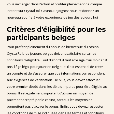
vous immerger dans l’action et profiter pleinement de chaque
instant sur CrystalRoll Casino. Rejoignez-nous et donnez un
nouveau souffle à votre expérience de jeu dès aujourd’hui !
Critères d’éligibilité pour les
participants belges
Pour profiter pleinement du bonus de bienvenue du casino
CrystalRoll, les joueurs belges doivent satisfaire certaines
conditions d’éligibilité. Tout d’abord, il faut être âgé d’au moins 18
ans, l’âge légal pour jouer en Belgique. Il est essentiel de créer
un compte et de s’assurer que vos informations correspondent
aux exigences de vérification. De plus, vous devez effectuer
votre premier dépôt dans les délais impartis pour être éligible au
bonus. Il est également important d’utiliser un moyen de
paiement accepté par le casino, car tous les moyens ne
permettent pas d’activer le bonus. Enfin, vous devez respecter
les conditions de mise indiquées dans les termes et conditions