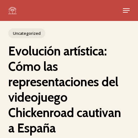
Skip
Menu
to
Close
main
Menu
content
Uncategorized
Evolución artística:
Cómo las
representaciones del
videojuego
Chickenroad cautivan
a España