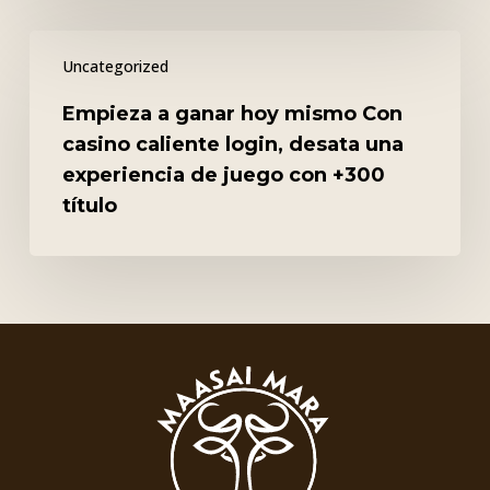
Empieza
Uncategorized
a
ganar
Empieza a ganar hoy mismo Con
hoy
casino caliente login, desata una
mismo
experiencia de juego con +300
Con
título
casino
caliente
login,
desata
una
experiencia
de
juego
con
+300