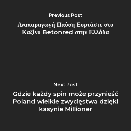
Previous Post
Αναπαραγωγή Παύση Εορτάστε στο
Καζίνο Betonred στην Ελλάδα
Next Post
Gdzie każdy spin może przynieść
Poland wielkie zwycięstwa dzięki
kasynie Millioner