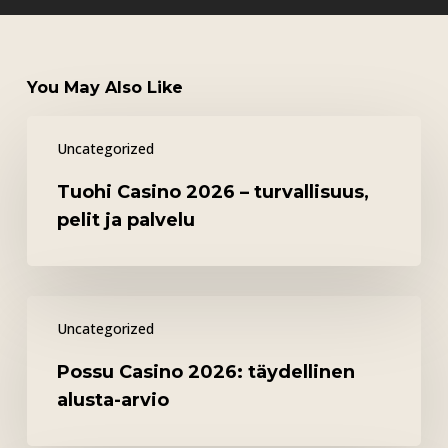
You May Also Like
Tuohi
Uncategorized
Casino
2026
Tuohi Casino 2026 – turvallisuus,
–
pelit ja palvelu
turvallisuus,
pelit
ja
Possu
palvelu
Uncategorized
Casino
2026:
Possu Casino 2026: täydellinen
täydellinen
alusta-arvio
alusta-
arvio