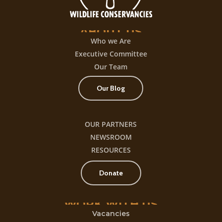
título
ABOUT
US
Who we Are
Executive Committee
Our Team
Our Blog
OUR PARTNERS
NEWSROOM
RESOURCES
Donate
WORK
WITH
US
Vacancies