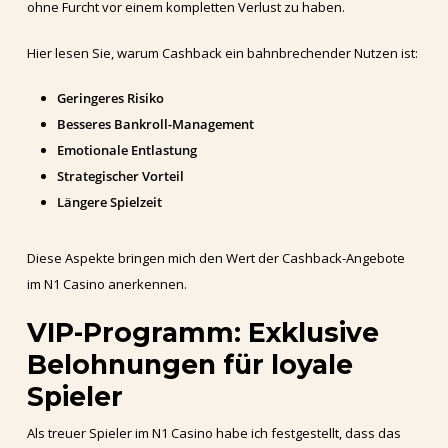
ohne Furcht vor einem kompletten Verlust zu haben.
Hier lesen Sie, warum Cashback ein bahnbrechender Nutzen ist:
Geringeres Risiko
Besseres Bankroll-Management
Emotionale Entlastung
Strategischer Vorteil
Längere Spielzeit
Diese Aspekte bringen mich den Wert der Cashback-Angebote
im N1 Casino anerkennen.
VIP-Programm: Exklusive
Belohnungen für loyale
Spieler
Als treuer Spieler im N1 Casino habe ich festgestellt, dass das