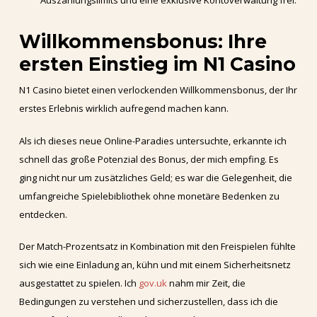
Auszahlungslimits und eine exklusive Kontoverwaltung frei.
Willkommensbonus: Ihre
ersten Einstieg im N1 Casino
N1 Casino bietet einen verlockenden Willkommensbonus, der Ihr
erstes Erlebnis wirklich aufregend machen kann.
Als ich dieses neue Online-Paradies untersuchte, erkannte ich
schnell das große Potenzial des Bonus, der mich empfing. Es
ging nicht nur um zusätzliches Geld; es war die Gelegenheit, die
umfangreiche Spielebibliothek ohne monetäre Bedenken zu
entdecken.
Der Match-Prozentsatz in Kombination mit den Freispielen fühlte
sich wie eine Einladung an, kühn und mit einem Sicherheitsnetz
ausgestattet zu spielen. Ich
gov.uk
nahm mir Zeit, die
Bedingungen zu verstehen und sicherzustellen, dass ich die