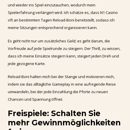
und wieder ins Spiel einzutauchen, wodurch mein
Spielerfahrung verlängert wird. Ich schätze es, dass N1 Casino
oft an bestimmten Tagen Reload-Boni bereitstellt, sodass ich
meine Sitzungen entsprechend organisieren kann.
Es geht nicht nur um zusätzliches Geld; es geht darum, die
Vorfreude auf jede Spielrunde zu steigern. Der Thrill, zu wissen,
dass ich meine Einsätze steigern kann, steigert jeden Dreh und
jede gezogene Karte.
Reload-Boni halten mich bei der Stange und motivieren mich,
indem sie das alltägliche Gameplay in eine aufregende Reise
umwandeln, bei der jede Einzahlung die Pforte zu neuen
Chancen und Spannung öffnet.
Freispiele: Schalten Sie
mehr Gewinnmöglichkeiten