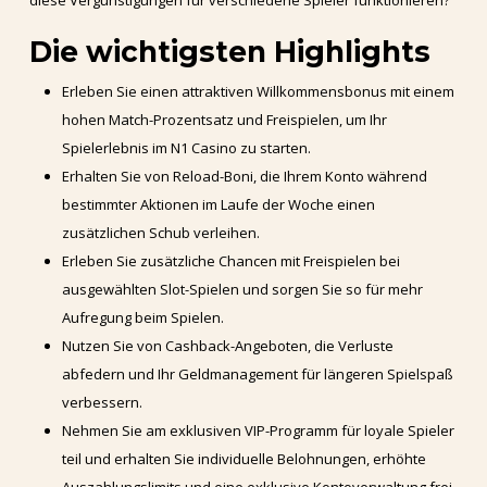
Die wichtigsten Highlights
Erleben Sie einen attraktiven Willkommensbonus mit einem
hohen Match-Prozentsatz und Freispielen, um Ihr
Spielerlebnis im N1 Casino zu starten.
Erhalten Sie von Reload-Boni, die Ihrem Konto während
bestimmter Aktionen im Laufe der Woche einen
zusätzlichen Schub verleihen.
Erleben Sie zusätzliche Chancen mit Freispielen bei
ausgewählten Slot-Spielen und sorgen Sie so für mehr
Aufregung beim Spielen.
Nutzen Sie von Cashback-Angeboten, die Verluste
abfedern und Ihr Geldmanagement für längeren Spielspaß
verbessern.
Nehmen Sie am exklusiven VIP-Programm für loyale Spieler
teil und erhalten Sie individuelle Belohnungen, erhöhte