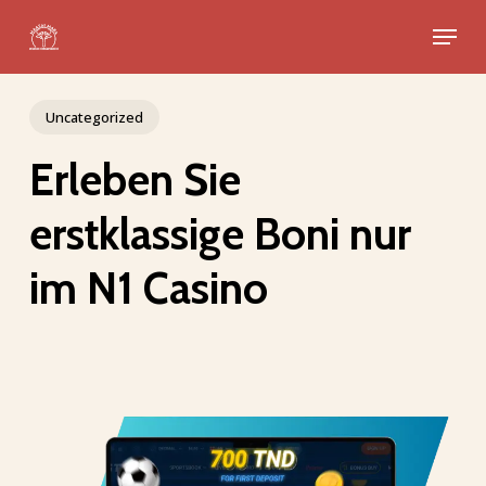
Skip
Menu
to
Close
main
Menu
content
Uncategorized
Erleben Sie
erstklassige Boni nur
im N1 Casino