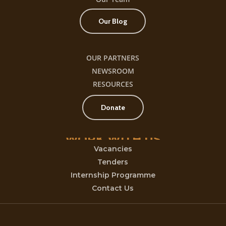
Our Blog
OUR PARTNERS
NEWSROOM
RESOURCES
Donate
WORK
WITH
US
Vacancies
Tenders
Internship Programme
Contact Us