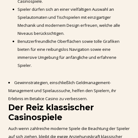
Casinospiele.
Spieler dürfen sich an einer vielfältigen Auswahl an
Spielautomaten und Tischspielen mit einzigartiger
Mechanik und modernem Design erfreuen, welche alle
Niveaus berücksichtigen.
Benutzerfreundliche Oberflächen sowie tolle Grafiken
bieten für eine reibungslos Navigation sowie eine
immersive Umgebung für anfängliche und erfahrene
Spieler.
Gewinnstrategien, einschließlich Geldmanagement-
Management und Spielaussuche, helfen den Spielern, ihr
Erlebnis im Betalice Casino zu verbessern.
Der Reiz klassischer
Casinospiele
Auch wenn zahlreiche moderne Spiele die Beachtung der Spieler
auf sich ziehen, bleibt die ewige Anziehungskraft klassischer