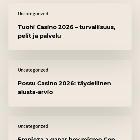
Tuohi
Uncategorized
Casino
2026
Tuohi Casino 2026 – turvallisuus,
–
pelit ja palvelu
turvallisuus,
pelit
ja
Possu
palvelu
Uncategorized
Casino
2026:
Possu Casino 2026: täydellinen
täydellinen
alusta-arvio
alusta-
arvio
Empieza
Uncategorized
a
ganar
Empieza a ganar hoy mismo Con