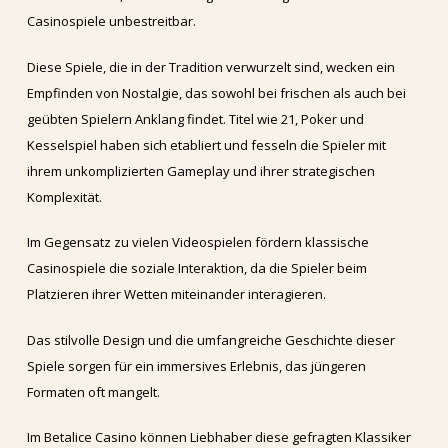
Casinospiele unbestreitbar.
Diese Spiele, die in der Tradition verwurzelt sind, wecken ein
Empfinden von Nostalgie, das sowohl bei frischen als auch bei
geübten Spielern Anklang findet. Titel wie 21, Poker und
Kesselspiel haben sich etabliert und fesseln die Spieler mit
ihrem unkomplizierten Gameplay und ihrer strategischen
Komplexität.
Im Gegensatz zu vielen Videospielen fördern klassische
Casinospiele die soziale Interaktion, da die Spieler beim
Platzieren ihrer Wetten miteinander interagieren.
Das stilvolle Design und die umfangreiche Geschichte dieser
Spiele sorgen für ein immersives Erlebnis, das jüngeren
Formaten oft mangelt.
Im Betalice Casino können Liebhaber diese gefragten Klassiker