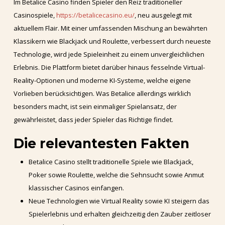
Im Betalice Casino finden Spieler den Reiz traditioneller
Casinospiele,
https://betalicecasino.eu/
, neu ausgelegt mit
aktuellem Flair. Mit einer umfassenden Mischung an bewährten
Klassikern wie Blackjack und Roulette, verbessert durch neueste
Technologie, wird jede Spieleinheit zu einem unvergleichlichen
Erlebnis. Die Plattform bietet darüber hinaus fesselnde Virtual-
Reality-Optionen und moderne KI-Systeme, welche eigene
Vorlieben berücksichtigen. Was Betalice allerdings wirklich
besonders macht, ist sein einmaliger Spielansatz, der
gewährleistet, dass jeder Spieler das Richtige findet.
Die relevantesten Fakten
Betalice Casino stellt traditionelle Spiele wie Blackjack,
Poker sowie Roulette, welche die Sehnsucht sowie Anmut
klassischer Casinos einfangen.
Neue Technologien wie Virtual Reality sowie KI steigern das
Spielerlebnis und erhalten gleichzeitig den Zauber zeitloser