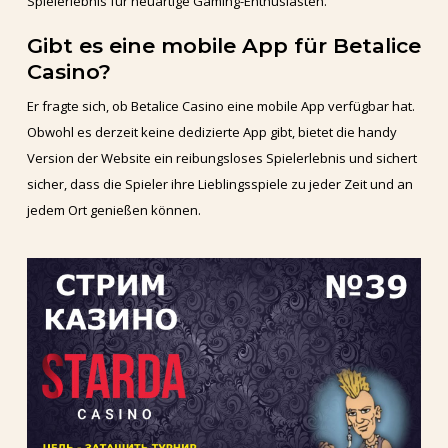
Spielerlebnis für neuartige Gaming-Enthusiasten.
Gibt es eine mobile App für Betalice
Casino?
Er fragte sich, ob Betalice Casino eine mobile App verfügbar hat.
Obwohl es derzeit keine dedizierte App gibt, bietet die handy
Version der Website ein reibungsloses Spielerlebnis und sichert
sicher, dass die Spieler ihre Lieblingsspiele zu jeder Zeit und an
jedem Ort genießen können.