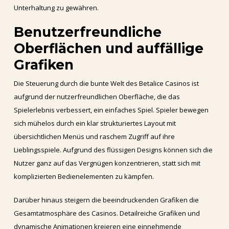
Unterhaltung zu gewähren.
Benutzerfreundliche
Oberflächen und auffällige
Grafiken
Die Steuerung durch die bunte Welt des Betalice Casinos ist
aufgrund der nutzerfreundlichen Oberfläche, die das
Spielerlebnis verbessert, ein einfaches Spiel. Spieler bewegen
sich mühelos durch ein klar strukturiertes Layout mit
übersichtlichen Menüs und raschem Zugriff auf ihre
Lieblingsspiele. Aufgrund des flüssigen Designs können sich die
Nutzer ganz auf das Vergnügen konzentrieren, statt sich mit
komplizierten Bedienelementen zu kämpfen.
Darüber hinaus steigern die beeindruckenden Grafiken die
Gesamtatmosphäre des Casinos. Detailreiche Grafiken und
dynamische Animationen kreieren eine einnehmende