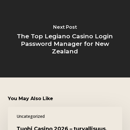
Next Post
The Top Legiano Casino Login
Password Manager for New
Zealand
You May Also Like
Tuohi
Uncategorized
Casino
2026
Tuohi Casino 2026 – turvallisuus,