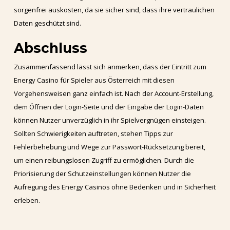
sorgenfrei auskosten, da sie sicher sind, dass ihre vertraulichen
Daten geschützt sind.
Abschluss
Zusammenfassend lässt sich anmerken, dass der Eintritt zum
Energy Casino für Spieler aus Österreich mit diesen
Vorgehensweisen ganz einfach ist. Nach der Account-Erstellung,
dem Öffnen der Login-Seite und der Eingabe der Login-Daten
können Nutzer unverzüglich in ihr Spielvergnügen einsteigen.
Sollten Schwierigkeiten auftreten, stehen Tipps zur
Fehlerbehebung und Wege zur Passwort-Rücksetzung bereit,
um einen reibungslosen Zugriff zu ermöglichen. Durch die
Priorisierung der Schutzeinstellungen können Nutzer die
Aufregung des Energy Casinos ohne Bedenken und in Sicherheit
erleben.