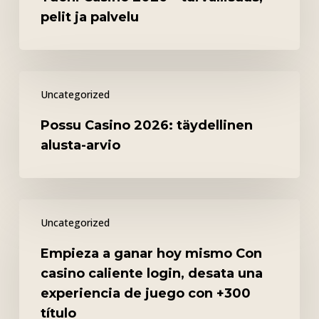
–
pelit ja palvelu
turvallisuus,
pelit
ja
Possu
palvelu
Uncategorized
Casino
2026:
Possu Casino 2026: täydellinen
täydellinen
alusta-arvio
alusta-
arvio
Empieza
Uncategorized
a
ganar
Empieza a ganar hoy mismo Con
hoy
casino caliente login, desata una
mismo
experiencia de juego con +300
Con
título
casino