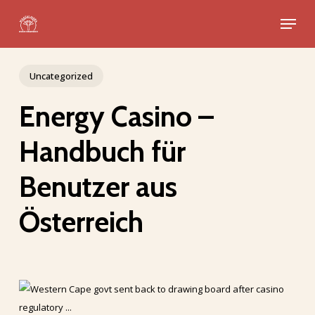
Skip
Menu
to
Close
main
Menu
content
Uncategorized
Energy Casino –
Handbuch für
Benutzer aus
Österreich