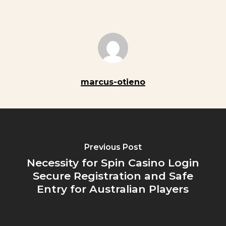
marcus-otieno
Previous Post
Necessity for Spin Casino Login
Secure Registration and Safe
Entry for Australian Players