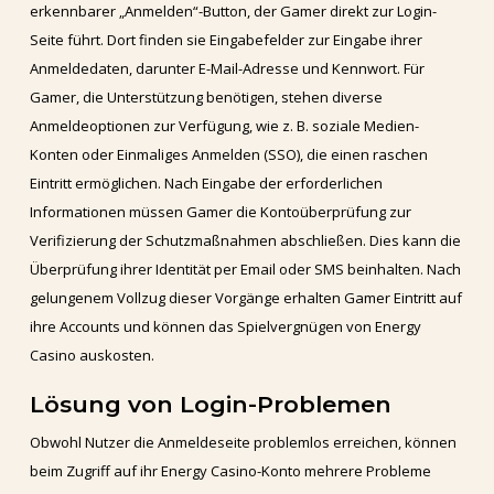
erkennbarer „Anmelden“-Button, der Gamer direkt zur Login-
Seite führt. Dort finden sie Eingabefelder zur Eingabe ihrer
Anmeldedaten, darunter E-Mail-Adresse und Kennwort. Für
Gamer, die Unterstützung benötigen, stehen diverse
Anmeldeoptionen zur Verfügung, wie z. B. soziale Medien-
Konten oder Einmaliges Anmelden (SSO), die einen raschen
Eintritt ermöglichen. Nach Eingabe der erforderlichen
Informationen müssen Gamer die Kontoüberprüfung zur
Verifizierung der Schutzmaßnahmen abschließen. Dies kann die
Überprüfung ihrer Identität per Email oder SMS beinhalten. Nach
gelungenem Vollzug dieser Vorgänge erhalten Gamer Eintritt auf
ihre Accounts und können das Spielvergnügen von Energy
Casino auskosten.
Lösung von Login-Problemen
Obwohl Nutzer die Anmeldeseite problemlos erreichen, können
beim Zugriff auf ihr Energy Casino-Konto mehrere Probleme