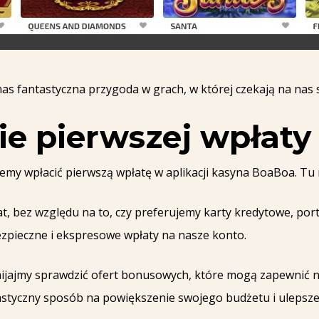
as fantastyczna przygoda w grach, w której czekają na nas
e pierwszej wpłaty
emy wpłacić pierwszą wpłatę w aplikacji kasyna BoaBoa. Tu
, bez względu na to, czy preferujemy karty kredytowe, portf
zpieczne i ekspresowe wpłaty na nasze konto.
mijajmy sprawdzić ofert bonusowych, które mogą zapewnić n
tastyczny sposób na powiększenie swojego budżetu i ulepsze