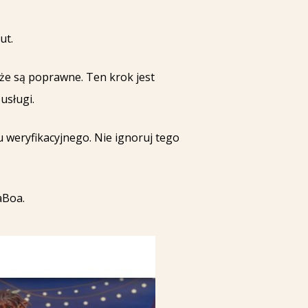
ut.
 że są poprawne. Ten krok jest
usługi.
 weryfikacyjnego. Nie ignoruj tego
aBoa.