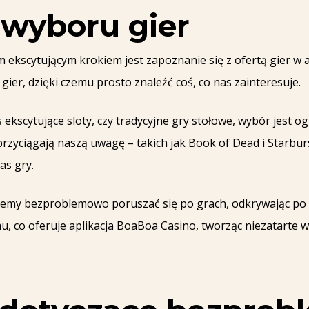
 wyboru gier
 ekscytującym krokiem jest zapoznanie się z ofertą gier w
gier, dzięki czemu prosto znaleźć coś, co nas zainteresuje.
s ekscytujące sloty, czy tradycyjne gry stołowe, wybór jest 
 przyciągają naszą uwagę – takich jak Book of Dead i Starbu
as gry.
żemy bezproblemowo poruszać się po grach, odkrywając po d
u, co oferuje aplikacja BoaBoa Casino, tworząc niezatarte w