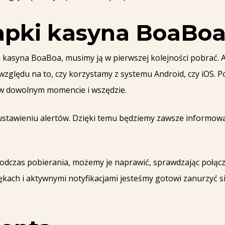
apki kasyna BoaBo
ji kasyna BoaBoa, musimy ją w pierwszej kolejności pobrać. 
 względu na to, czy korzystamy z systemu Android, czy iOS. P
 w dowolnym momencie i wszędzie.
ustawieniu alertów. Dzięki temu będziemy zawsze informowa
podczas pobierania, możemy je naprawić, sprawdzając połąc
ękach i aktywnymi notyfikacjami jesteśmy gotowi zanurzyć si