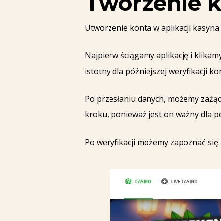
Tworzenie 
Utworzenie konta w aplikacji kasyna 
Najpierw ściągamy aplikację i klikam
istotny dla późniejszej weryfikacji 
Po przesłaniu danych, możemy zażąda
kroku, ponieważ jest on ważny dla 
Po weryfikacji możemy zapoznać się