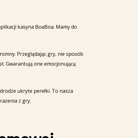
 aplikacji kasyna BoaBoa. Mamy do
ogromny. Przeglądając gry, nie sposób
rst. Gwarantują one emocjonującą
rodze ukryte perełki. To nasza
rażenia z gry.