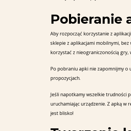
Pobieranie 
Aby rozpocząć korzystanie z aplikac
sklepie z aplikacjami mobilnymi, bez
korzystać z nieograniczonością gry,
Po pobraniu apki nie zapomnijmy o 
propozycjach.
Jeśli napotkamy wszelkie trudności 
uruchamiając urządzenie. Z apką w r
jest blisko!