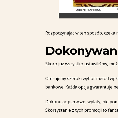
Rozpoczynając w ten sposób, czeka n
Dokonywani
Skoro już wszystko ustawiliśmy, moż
Oferujemy szeroki wybór metod wpłat
bankowe. Każda opcja gwarantuje be
Dokonując pierwszej wpłaty, nie po
Skorzystanie z tych promocji to fan