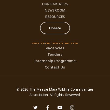
OUR PARTNERS
NEWSROOM
RESOURCES
Donate
WORK
WITH
US
Vacancies
Tenders
Internship Programme
Contact Us
© 2026 The Maasai Mara Wildlife Conservancies
Association. All Rights Reserved.
twitter
facebook
youtube
instagram