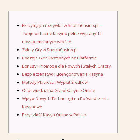
Ekscytująca rozrywka w SnatchCasino.pl –
Twoje wirtualne kasyno pełne wygranych i
niezapomnianych wrażeń.
Zalety Gry w SnatchCasino.pl
Rodzaje Gier Dostępnych na Platformie
Bonusy i Promocje dla Nowych i Stałych Graczy
Bezpieczeństwo i Licencjonowanie Kasyna
Metody Płatności i Wypłat Środków
Odpowiedzialna Gra w Kasynie Online
Wpływ Nowych Technologii na Doświadczenia
Kasynowe
Przyszłość Kasyn Online w Polsce