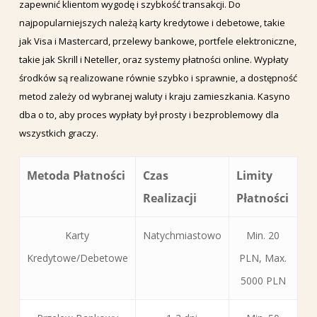
zapewnić klientom wygodę i szybkość transakcji. Do
najpopularniejszych należą karty kredytowe i debetowe, takie
jak Visa i Mastercard, przelewy bankowe, portfele elektroniczne,
takie jak Skrill i Neteller, oraz systemy płatności online. Wypłaty
środków są realizowane równie szybko i sprawnie, a dostępność
metod zależy od wybranej waluty i kraju zamieszkania. Kasyno
dba o to, aby proces wypłaty był prosty i bezproblemowy dla
wszystkich graczy.
Metoda Płatności
Czas
Limity
Realizacji
Płatności
Karty
Natychmiastowo
Min. 20
Kredytowe/Debetowe
PLN, Max.
5000 PLN