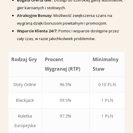
Bogata Oferta Gier:
Dostęp do szerokiej gamy automatów,
gier karcianych i stołowych.
Atrakcyjne Bonusy:
Możliwość zwiększenia szans na
wygraną dzięki bonusom powitalnym i promocjom.
Wsparcie Klienta 24/7:
Pomoc i wsparcie dostępne przez
cały czas, w razie jakichkolwiek problemów.
Rodzaj Gry
Procent
Minimalny
Wygranej (RTP)
Staw
Sloty Online
96.5%
0.10 PLN
Blackjack
99.5%
1 PLN
Ruletka
97.3%
1 PLN
Europejska