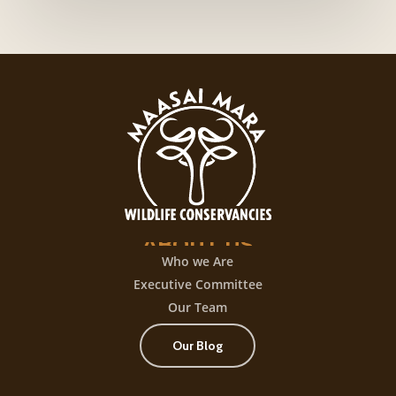
login,
desata
una
experiencia
de
juego
con
+300
título
ABOUT
US
Who we Are
Executive Committee
Our Team
Our Blog