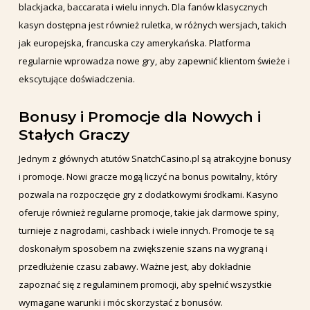
blackjacka, baccarata i wielu innych. Dla fanów klasycznych
kasyn dostępna jest również ruletka, w różnych wersjach, takich
jak europejska, francuska czy amerykańska. Platforma
regularnie wprowadza nowe gry, aby zapewnić klientom świeże i
ekscytujące doświadczenia.
Bonusy i Promocje dla Nowych i
Stałych Graczy
Jednym z głównych atutów SnatchCasino.pl są atrakcyjne bonusy
i promocje. Nowi gracze mogą liczyć na bonus powitalny, który
pozwala na rozpoczęcie gry z dodatkowymi środkami. Kasyno
oferuje również regularne promocje, takie jak darmowe spiny,
turnieje z nagrodami, cashback i wiele innych. Promocje te są
doskonałym sposobem na zwiększenie szans na wygraną i
przedłużenie czasu zabawy. Ważne jest, aby dokładnie
zapoznać się z regulaminem promocji, aby spełnić wszystkie
wymagane warunki i móc skorzystać z bonusów.