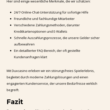
Hier sind einige wesentliche Merkmale, die wir schätzen:
24/7-Online-Chat-Unterstützung für sofortige Hilfe
Freundliche und fachkundige Mitarbeiter
Verschiedene Zahlungsmethoden, darunter
Kreditkartenoptionen und E-Wallets
Schnelle Auszahlungsprozesse, die unsere Gelder sicher
aufbewahren
Ein detaillierter FAQ-Bereich, der oft gestellte
Kundenanfragen klärt
Mit Duxcasino erleben wir ein störungsfreies Spielerlebnis,
begleitet durch moderne Zahlungslösungen und einen
engagierten Kundenservice, der unsere Bedürfnisse wirklich
begreift.
Fazit