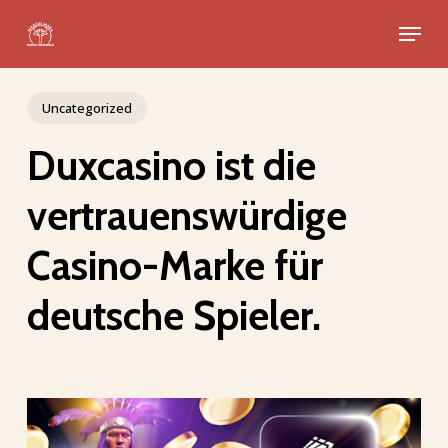
Skip
Menu
to
Close
main
Menu
content
Uncategorized
Duxcasino ist die
vertrauenswürdige
Casino-Marke für
deutsche Spieler.