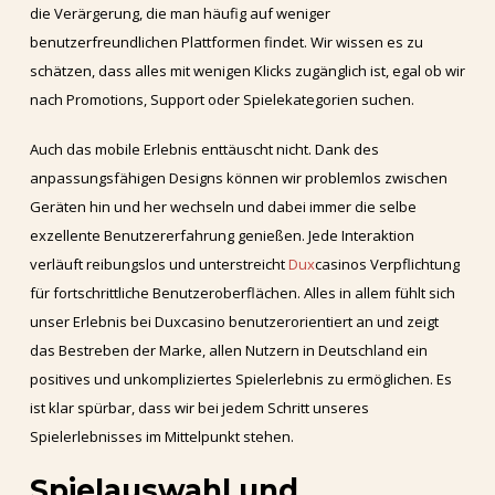
die Verärgerung, die man häufig auf weniger
benutzerfreundlichen Plattformen findet. Wir wissen es zu
schätzen, dass alles mit wenigen Klicks zugänglich ist, egal ob wir
nach Promotions, Support oder Spielekategorien suchen.
Auch das mobile Erlebnis enttäuscht nicht. Dank des
anpassungsfähigen Designs können wir problemlos zwischen
Geräten hin und her wechseln und dabei immer die selbe
exzellente Benutzererfahrung genießen. Jede Interaktion
verläuft reibungslos und unterstreicht
Dux
casinos Verpflichtung
für fortschrittliche Benutzeroberflächen. Alles in allem fühlt sich
unser Erlebnis bei Duxcasino benutzerorientiert an und zeigt
das Bestreben der Marke, allen Nutzern in Deutschland ein
positives und unkompliziertes Spielerlebnis zu ermöglichen. Es
ist klar spürbar, dass wir bei jedem Schritt unseres
Spielerlebnisses im Mittelpunkt stehen.
Spielauswahl und