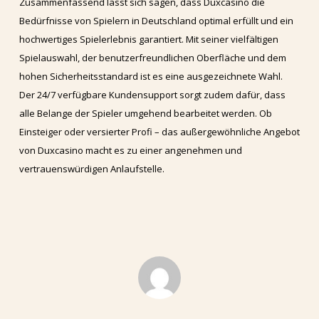
Zusammenfassend lässt sich sagen, dass Duxcasino die
Bedürfnisse von Spielern in Deutschland optimal erfüllt und ein
hochwertiges Spielerlebnis garantiert. Mit seiner vielfältigen
Spielauswahl, der benutzerfreundlichen Oberfläche und dem
hohen Sicherheitsstandard ist es eine ausgezeichnete Wahl.
Der 24/7 verfügbare Kundensupport sorgt zudem dafür, dass
alle Belange der Spieler umgehend bearbeitet werden. Ob
Einsteiger oder versierter Profi – das außergewöhnliche Angebot
von Duxcasino macht es zu einer angenehmen und
vertrauenswürdigen Anlaufstelle.