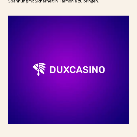
Spannung mit Sicherheit in Harmonie zu bringen.