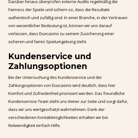
Darüber hinaus überprüfen externe Audits regelmäßig die
Fairness der Spiele und sichern so, dass die Resultate
authentisch und zufällig sind. In einer Branche, in der Vertrauen
von wesentlicher Bedeutung ist, können wir uns darauf
verlassen, dass Duxcasino zu seinem Zusicherung einer
sicheren und fairen Spielumgebung steht.
Kundenservice und
Zahlungsoptionen
Bei der Untersuchung des Kundenservice und der
Zahlungsoptionen von Duxcasino wird deutlich, dass hier
Komfort und Zufriedenheit priorisiert werden. Das freundliche
Kundenservice-Team steht uns immer zur Seite und sorgt dafür,
dass wir uns wertgeschätzt wahrnehmen. Dank der
verschiedenen Kontaktmöglichkeiten erhalten wir bei
Notwendigkeit einfach Hilfe.