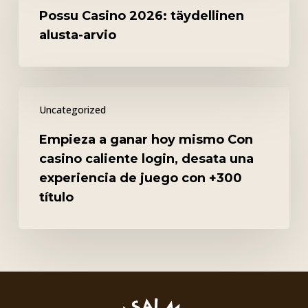
2026:
Possu Casino 2026: täydellinen
täydellinen
alusta-arvio
alusta-
arvio
Empieza
Uncategorized
a
ganar
Empieza a ganar hoy mismo Con
hoy
casino caliente login, desata una
mismo
experiencia de juego con +300
Con
título
casino
caliente
login,
desata
una
experiencia