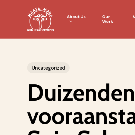
Skip
to
About Us
M
Our
Work
main
content
Uncategorized
Duizenden
vooraansta