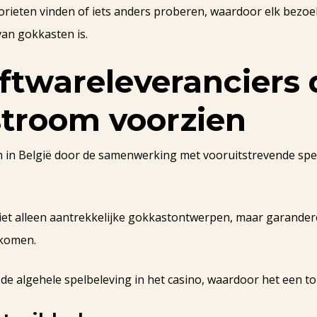
rieten vinden of iets anders proberen, waardoor elk bezo
an gokkasten is.
ftwareleveranciers 
stroom voorzien
h in België door de samenwerking met vooruitstrevende spe
iet alleen aantrekkelijke gokkastontwerpen, maar garande
gkomen.
de algehele spelbeleving in het casino, waardoor het een to