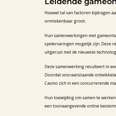
Leidende gameon
Hoewel tal van factoren bijdragen a
onmiskenbaar groot.
Hun samenwerkingen met gameontwikk
spelervaringen mogelijk zijn. Deze r
uitgerust met de nieuwste technolog
Deze samenwerking resulteert in een
Doordat vooraanstaande ontwikkelaa
Casino zich in een concurrerende ma
Hun toewijding om samen te werken m
een toonaangevende online bestemmi