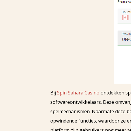
Bij
Spin Sahara Casino
ontdekken spe
softwareontwikkelaars. Deze omvangri
spelmechanismen. Naarmate deze bek
opwindende functies, waardoor ze en
platform zijn gebruikers nog meer t