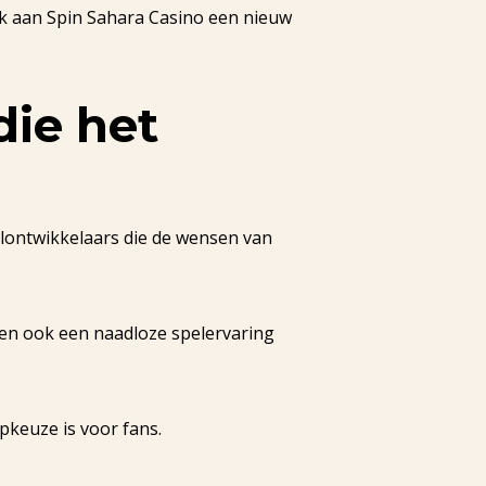
ek aan Spin Sahara Casino een nieuw
die het
lontwikkelaars die de wensen van
ren ook een naadloze spelervaring
pkeuze is voor fans.