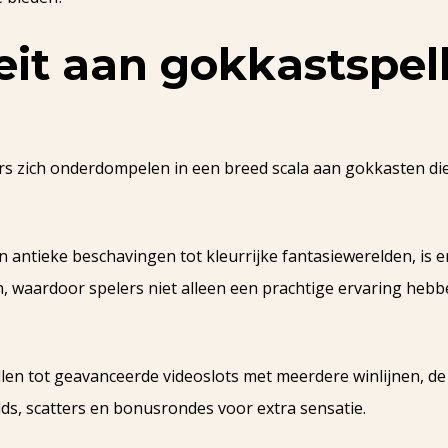
teit aan gokkastspel
rs zich onderdompelen in een breed scala aan gokkasten di
 antieke beschavingen tot kleurrijke fantasiewerelden, is er
 waardoor spelers niet alleen een prachtige ervaring hebb
len tot geavanceerde videoslots met meerdere winlijnen, de v
ds, scatters en bonusrondes voor extra sensatie.