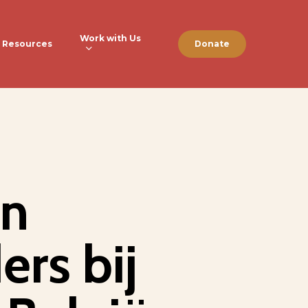
Work with Us
Resources
Donate
an
rs bij