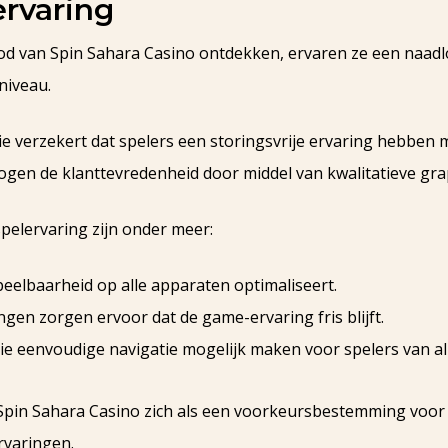
ervaring
bod van Spin Sahara Casino ontdekken, ervaren ze een naad
niveau.
ie verzekert dat spelers een storingsvrije ervaring hebben 
gen de klanttevredenheid door middel van kwalitatieve grap
spelervaring zijn onder meer:
peelbaarheid op alle apparaten optimaliseert.
gen zorgen ervoor dat de game-ervaring fris blijft.
die eenvoudige navigatie mogelijk maken voor spelers van al
pin Sahara Casino zich als een voorkeursbestemming voor B
rvaringen.