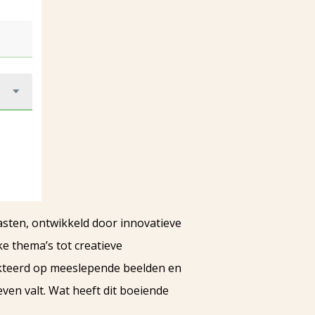
asten, ontwikkeld door innovatieve
ke thema’s tot creatieve
akteerd op meeslepende beelden en
en valt. Wat heeft dit boeiende