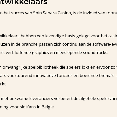
twikkelaars
an het succes van Spin Sahara Casino, is de invloed van to
elaars hebben een levendige basis gelegd voor het casin
euzen in de branche passen zich continu aan de software-evo
ie, verbluffende graphics en meeslepende soundtracks.
 omvangrijke spelbibliotheek die spelers lokt en ervoor zo
rs voortdurend innovatieve functies en boeiende thema’s l
rkt.
et bekwame leveranciers verbetert de algehele spelervarin
ng voor slotfans in België.