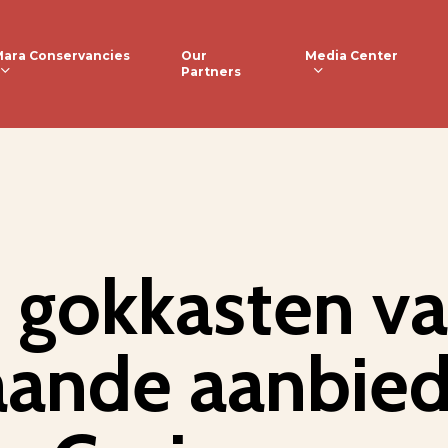
ara Conservancies
Media Center
Our
Partners
 gokkasten v
ande aanbiede