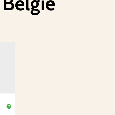
 België