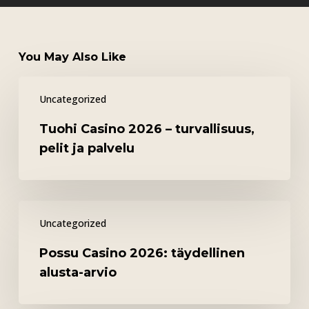
You May Also Like
Tuohi
Uncategorized
Casino
2026
Tuohi Casino 2026 – turvallisuus,
–
pelit ja palvelu
turvallisuus,
pelit
ja
Possu
palvelu
Uncategorized
Casino
2026:
Possu Casino 2026: täydellinen
täydellinen
alusta-arvio
alusta-
arvio