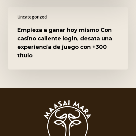
Empieza
Uncategorized
a
ganar
Empieza a ganar hoy mismo Con
hoy
casino caliente login, desata una
mismo
experiencia de juego con +300
Con
título
casino
caliente
login,
desata
una
experiencia
de
juego
con
+300