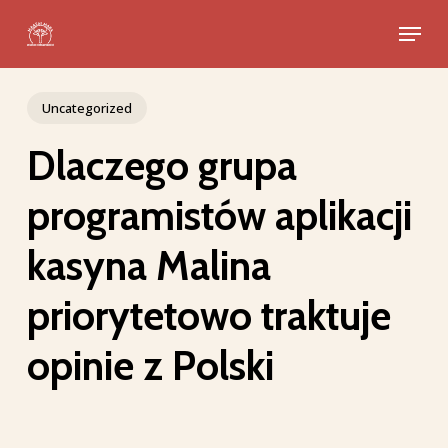
Skip
Menu
to
Close
main
Menu
content
Uncategorized
Dlaczego grupa
programistów aplikacji
kasyna Malina
priorytetowo traktuje
opinie z Polski