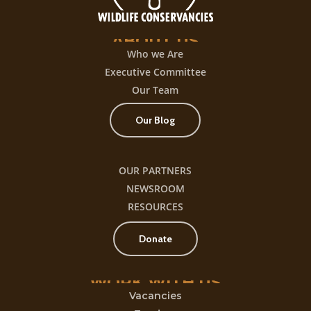
título
ABOUT
US
Who we Are
Executive Committee
Our Team
Our Blog
OUR PARTNERS
NEWSROOM
RESOURCES
Donate
WORK
WITH
US
Vacancies