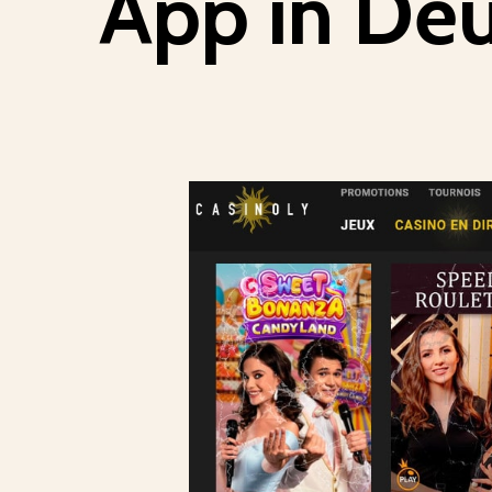
App in De