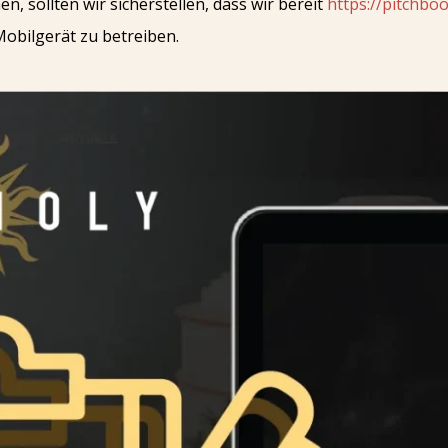
n, sollten wir sicherstellen, dass wir bereit
https://pitchbo
Mobilgerät zu betreiben.