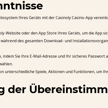
nntnisse
riebssystem Ihres Geräts mit der Casinoly Casino-App verei
inoly-Website oder den App Store Ihres Geräts, um die App s
s während des gesamten Download- und Installationsvorgang
b, indem Sie Ihre E-Mail-Adresse und Ihr sicheres Passwor
wählen.
ion unterschiedliche Spiele, Aktionen und Funktionen, um Ihr
g der Übereinstimm