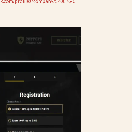
ok.com/profiles/company/540876-61