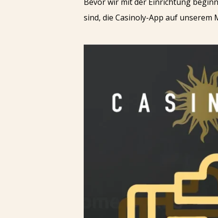
Bevor wir mit der Einrichtung beginne
sind, die Casinoly-App auf unserem 