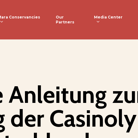
ara Conservancies
Media Center
Our
Partners
e Anleitung zu
g der Casinoly