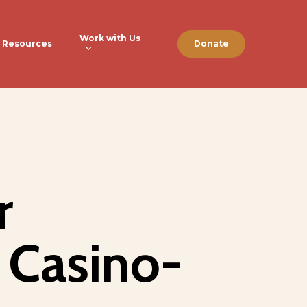
Work with Us
Resources
Donate
r
 Casino-