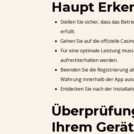
Haupt Erke
Stellen Sie sicher, dass das Bet
erfüllt.
Gehen Sie auf die offizielle Cas
Für eine optimale Leistung mus
aufrechterhalten werden.
Beenden Sie die Registrierung a
Währung innerhalb der App aus
Entdecken Sie nach der Installat
Überprüfun
Ihrem Gerät