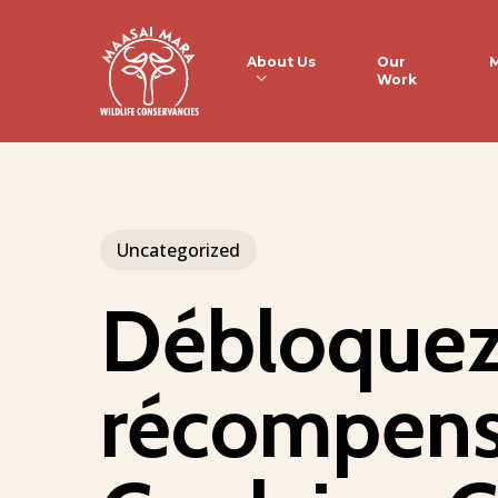
Skip
to
About Us
M
Our
Work
main
content
Uncategorized
Débloquez 
récompens