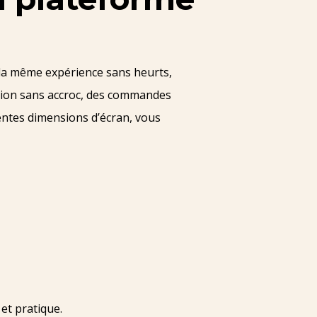
 la même expérience sans heurts,
ation sans accroc, des commandes
rentes dimensions d’écran, vous
et pratique.