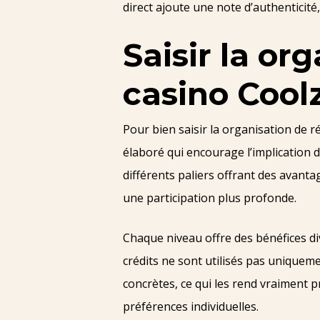
direct ajoute une note d’authenticité,
Saisir la or
casino Cool
Pour bien saisir la organisation de 
élaboré qui encourage l’implication d
différents paliers offrant des avanta
une participation plus profonde.
Chaque niveau offre des bénéfices d
crédits ne sont utilisés pas uniquem
concrètes, ce qui les rend vraiment 
préférences individuelles.