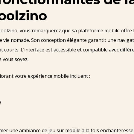
oolzino
e Coolzino, vous remarquerez que sa plateforme mobile offre
 de vie nomade. Son conception élégante garantit une navig
 courts. L’interface est accessible et compatible avec diffé
e vous soyez.
iorant votre expérience mobile incluent :
e
er une ambiance de jeu sur mobile à la fois enchanteresse 