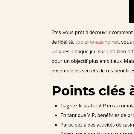
Êtes-vous prêt à découvrir comment 
de fidélité,
coolzino-casino.net
, vous
uniques. Chaque jeu sur Coolzino of
pour un objectif plus ambitieux. Mai
ensemble les secrets de ces bénéfices
Points clés 
Gagnez le statut VIP en accumula
En tant que VIP, bénéficiez de p
Participez à des activités de ca