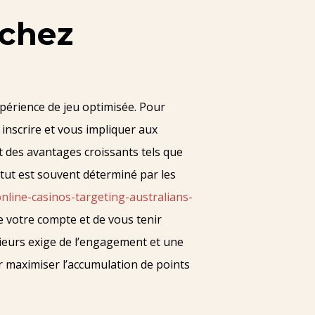
chez
périence de jeu optimisée. Pour
inscrire et vous impliquer aux
 des avantages croissants tels que
atut est souvent déterminé par les
line-casinos-targeting-australians-
 votre compte et de vous tenir
rieurs exige de l’engagement et une
r maximiser l’accumulation de points