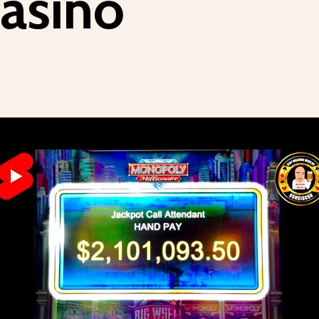
asino