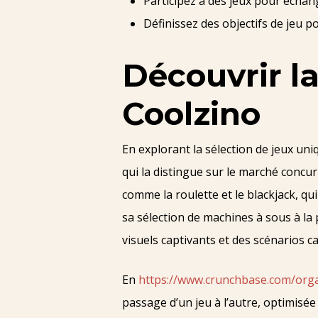
Participez à des jeux pour échan
Définissez des objectifs de jeu p
Découvrir la
Coolzino
En explorant la sélection de jeux u
qui la distingue sur le marché concu
comme la roulette et le blackjack, qu
sa sélection de machines à sous à la
visuels captivants et des scénarios c
En
https://www.crunchbase.com/orga
passage d’un jeu à l’autre, optimisée 