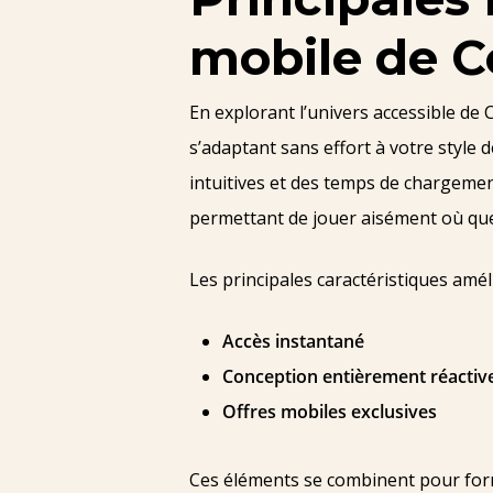
mobile de C
En explorant l’univers accessible d
s’adaptant sans effort à votre style
intuitives et des temps de chargement
permettant de jouer aisément où qu
Les principales caractéristiques amél
Accès instantané
Conception entièrement réactiv
Offres mobiles exclusives
Ces éléments se combinent pour form