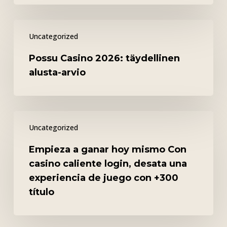
pelit
ja
Possu
palvelu
Uncategorized
Casino
2026:
Possu Casino 2026: täydellinen
täydellinen
alusta-arvio
alusta-
arvio
Empieza
Uncategorized
a
ganar
Empieza a ganar hoy mismo Con
hoy
casino caliente login, desata una
mismo
experiencia de juego con +300
Con
título
casino
caliente
login,