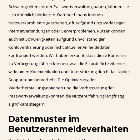
Schwierigkeiten mit der Passwortverwaltung haben, können sie
sich irrtümlich blockieren. Darüber hinaus können
Netzwerkprobleme geschehen, oft aufgrund unzuverlässiger
Internetverbindungen oder Serverproblemen. Nutzer können
auch mit Schwierigkeiten aufgrund unvollständiger
Kontoverifizierung oder nicht aktueller Anmeldedaten
konfrontiert werden. Wir haben erkannt, dass diese Barrieren
zu Verärgerung führen können, was die Erforderlichkeit einer
wirksamen Kommunikation und Unterstützung durch das Unibet-
Supportteam hervorhebt. Die Optimierung der
Wiederherstellungsoptionen und die Verbesserung der
Passwortverwaltung könnten die Nutzererfahrung langfristig
signifikant steigern.
Datenmuster im
Benutzeranmeldeverhalten