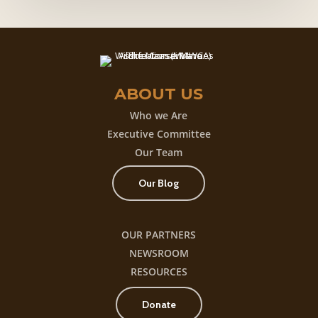
desata
una
experiencia
de
juego
ABOUT US
con
Who we Are
+300
Executive Committee
título
Our Team
Our Blog
OUR PARTNERS
NEWSROOM
RESOURCES
Donate