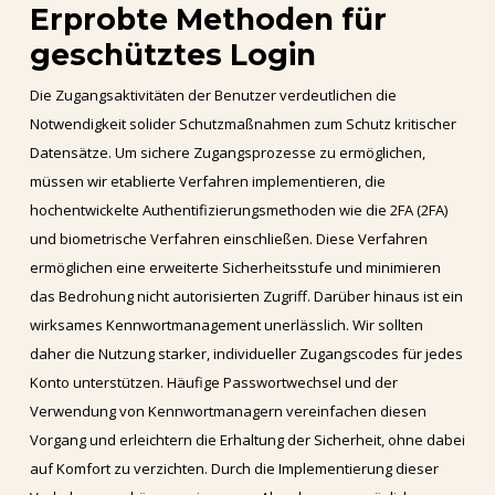
Erprobte Methoden für
geschütztes Login
Die Zugangsaktivitäten der Benutzer verdeutlichen die
Notwendigkeit solider Schutzmaßnahmen zum Schutz kritischer
Datensätze. Um sichere Zugangsprozesse zu ermöglichen,
müssen wir etablierte Verfahren implementieren, die
hochentwickelte Authentifizierungsmethoden wie die 2FA (2FA)
und biometrische Verfahren einschließen. Diese Verfahren
ermöglichen eine erweiterte Sicherheitsstufe und minimieren
das Bedrohung nicht autorisierten Zugriff. Darüber hinaus ist ein
wirksames Kennwortmanagement unerlässlich. Wir sollten
daher die Nutzung starker, individueller Zugangscodes für jedes
Konto unterstützen. Häufige Passwortwechsel und der
Verwendung von Kennwortmanagern vereinfachen diesen
Vorgang und erleichtern die Erhaltung der Sicherheit, ohne dabei
auf Komfort zu verzichten. Durch die Implementierung dieser