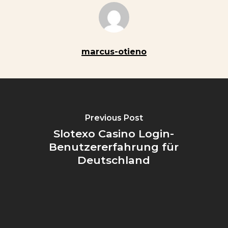
marcus-otieno
Previous Post
Slotexo Casino Login-
Benutzererfahrung für
Deutschland