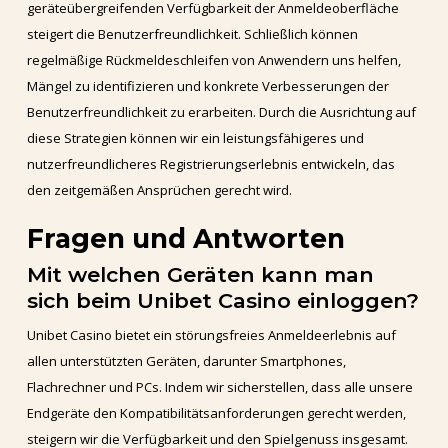
geräteübergreifenden Verfügbarkeit der Anmeldeoberfläche
steigert die Benutzerfreundlichkeit. Schließlich können
regelmäßige Rückmeldeschleifen von Anwendern uns helfen,
Mängel zu identifizieren und konkrete Verbesserungen der
Benutzerfreundlichkeit zu erarbeiten. Durch die Ausrichtung auf
diese Strategien können wir ein leistungsfähigeres und
nutzerfreundlicheres Registrierungserlebnis entwickeln, das
den zeitgemäßen Ansprüchen gerecht wird.
Fragen und Antworten
Mit welchen Geräten kann man
sich beim Unibet Casino einloggen?
Unibet Casino bietet ein störungsfreies Anmeldeerlebnis auf
allen unterstützten Geräten, darunter Smartphones,
Flachrechner und PCs. Indem wir sicherstellen, dass alle unsere
Endgeräte den Kompatibilitätsanforderungen gerecht werden,
steigern wir die Verfügbarkeit und den Spielgenuss insgesamt.