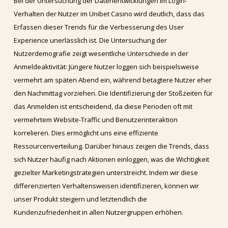
Bei der Untersuchung der Datenentwicklungen im Login-
Verhalten der Nutzer im Unibet Casino wird deutlich, dass das
Erfassen dieser Trends für die Verbesserung des User
Experience unerlässlich ist. Die Untersuchung der
Nutzerdemografie zeigt wesentliche Unterschiede in der
Anmeldeaktivität: Jüngere Nutzer loggen sich beispielsweise
vermehrt am späten Abend ein, während betagtere Nutzer eher
den Nachmittag vorziehen. Die Identifizierung der Stoßzeiten für
das Anmelden ist entscheidend, da diese Perioden oft mit
vermehrtem Website-Traffic und Benutzerinteraktion
korrelieren. Dies ermöglicht uns eine effiziente
Ressourcenverteilung. Darüber hinaus zeigen die Trends, dass
sich Nutzer häufig nach Aktionen einloggen, was die Wichtigkeit
gezielter Marketingstrategien unterstreicht. Indem wir diese
differenzierten Verhaltensweisen identifizieren, können wir
unser Produkt steigern und letztendlich die
Kundenzufriedenheit in allen Nutzergruppen erhöhen.