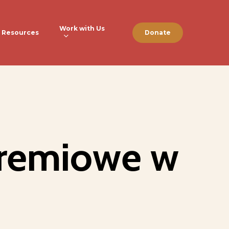
Work with Us
Resources
Donate
premiowe w