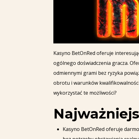
Kasyno BetOnRed oferuje interesują
ogólnego doświadczenia gracza. Ofe
odmiennymi grami bez ryzyka powią
obrotu i warunków kwalifikowalności
wykorzystać te możliwości?
Najważniejs
Kasyno BetOnRed oferuje darmow