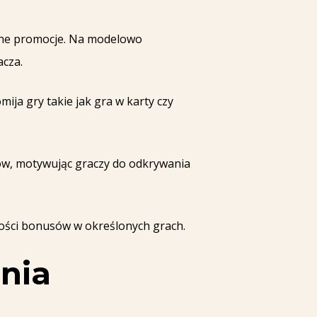
cyjne promocje. Na modelowo
cza.
ija gry takie jak gra w karty czy
nów, motywując graczy do odkrywania
ości bonusów w określonych grach.
nia