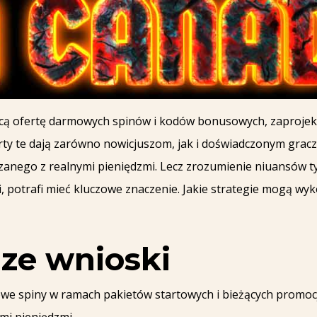
cą ofertę darmowych spinów i kodów bonusowych, zaprojekt
rty te dają zarówno nowicjuszom, jak i doświadczonym grac
zanego z realnymi pieniędzmi. Lecz zrozumienie niuansów
, potrafi mieć kluczowe znaczenie. Jakie strategie mogą wyk
ze wnioski
e spiny w ramach pakietów startowych i bieżących promocj