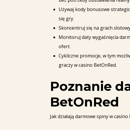
bez potrzeby obstawiania realny
Używaj kody bonusowe strategicz
się gry.
Skoncentruj się na grach sloto
Monitoruj daty wygaśnięcia dar
ofert.
Cykliczne promocje, w tym możli
graczy w casino BetOnRed.
Poznanie d
BetOnRed
Jak działają darmowe spiny w casin