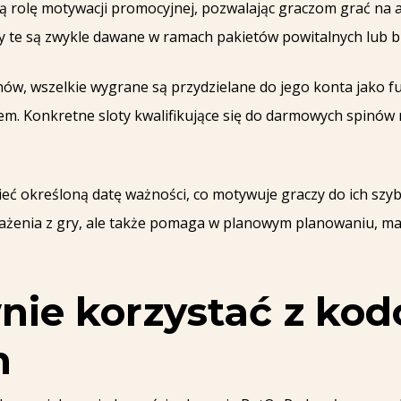
 rolę motywacji promocyjnej, pozwalając graczom grać na 
ny te są zwykle dawane w ramach pakietów powitalnych lub b
nów, wszelkie wygrane są przydzielane do jego konta jako
. Konkretne sloty kwalifikujące się do darmowych spinów m
 określoną datę ważności, co motywuje graczy do ich szyb
rażenia z gry, ale także pomaga w planowym planowaniu, ma
nie korzystać z ko
h