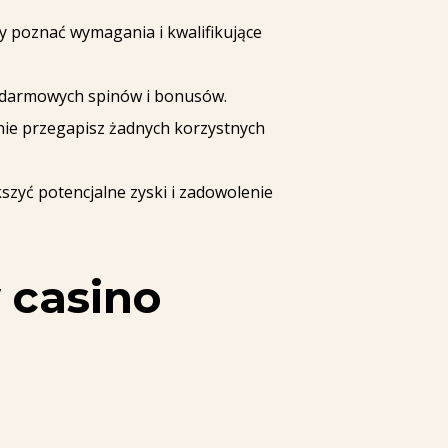
y poznać wymagania i kwalifikujące
z darmowych spinów i bonusów.
ie przegapisz żadnych korzystnych
szyć potencjalne zyski i zadowolenie
 casino