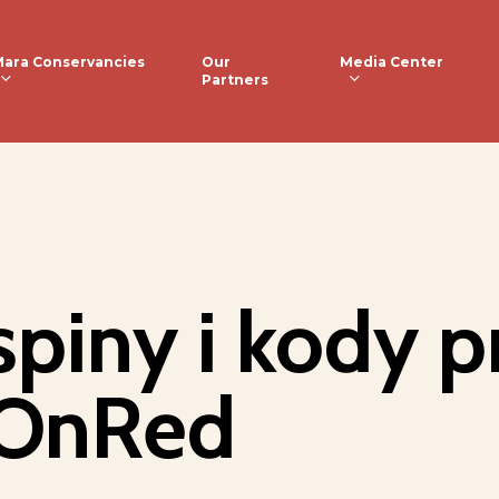
ara Conservancies
Media Center
Our
Partners
piny i kody 
tOnRed