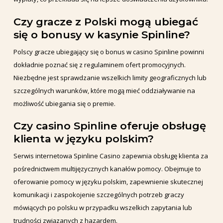
Czy gracze z Polski mogą ubiegać
się o bonusy w kasynie Spinline?
Polscy gracze ubiegający się o bonus w casino Spinline powinni
dokładnie poznać się z regulaminem ofert promocyjnych.
Niezbędne jest sprawdzanie wszelkich limity geograficznych lub
szczególnych warunków, które mogą mieć oddziaływanie na
możliwość ubiegania się o premie.
Czy casino Spinline oferuje obsługę
klienta w języku polskim?
Serwis internetowa Spinline Casino zapewnia obsługę klienta za
pośrednictwem multijęzycznych kanałów pomocy. Obejmuje to
oferowanie pomocy w języku polskim, zapewnienie skutecznej
komunikacji i zaspokojenie szczególnych potrzeb graczy
mówiących po polsku w przypadku wszelkich zapytania lub
trudności związanych z hazardem.