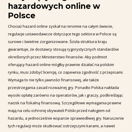
hazardowych online w
Polsce
Chociaż hazard online zyskał na renomie na całym świecie,
regulacje ustawodawcze dotyczące tego sektora w Polsce są
surowe i świetnie zorganizowane. Ścisła struktura kraju
gwarantuje, że dostawcy stosują rygorystycznych standardów
określonych przez Ministerstwo Finansów. Aby podmiot
oferujący hazard online mógłby prawnie działać na polskim
rynku, musi zdobyć licencję, co zapewnia zgodność z przepisami.
Wymaga to nie tylko jawności finansowej, ale także
przestrzegania zasad rozważnej gry. Ponadto Polska nakłada
wysoki opłatę zarówno na operatorów, jak i graczy, podkreślając
nacisk na fiskalną finansową. Szczegółowe wymagania prawne
mają na celu ochronę obywateli Polski przed nałogiem od
hazardu, a jednocześnie wsparcie sprawiedliwej gry. Naruszenie
tych regulacji może skutkować ostrzejszymi karami, a nawet