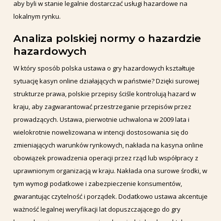
aby byli w stanie legalnie dostarczać usługi hazardowe na
lokalnym rynku.
Analiza polskiej normy o hazardzie
hazardowych
W który sposób polska ustawa o gry hazardowych kształtuje
sytuację kasyn online działających w państwie? Dzięki surowej
strukturze prawa, polskie przepisy ściśle kontrolują hazard w
kraju, aby zagwarantować przestrzeganie przepisów przez
prowadzących. Ustawa, pierwotnie uchwalona w 2009 lata i
wielokrotnie nowelizowana w intencji dostosowania się do
zmieniających warunków rynkowych, nakłada na kasyna online
obowiązek prowadzenia operacji przez rząd lub współpracy z
uprawnionym organizacją w kraju. Nakłada ona surowe środki, w
tym wymogi podatkowe i zabezpieczenie konsumentów,
gwarantując czytelność i porządek. Dodatkowo ustawa akcentuje
ważność legalnej weryfikacji lat dopuszczającego do gry