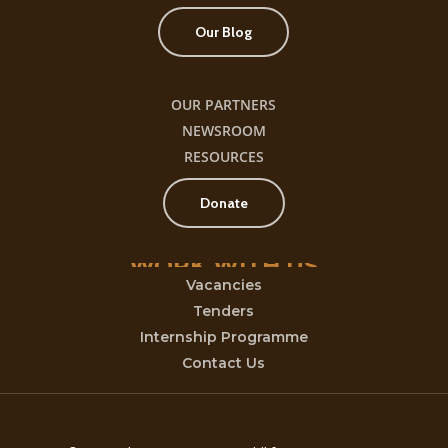
Our Blog
OUR PARTNERS
NEWSROOM
RESOURCES
Donate
WORK
WITH
US
Vacancies
Tenders
Internship Programme
Contact Us