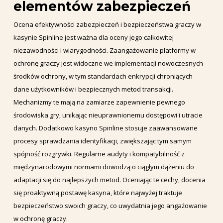
elementów zabezpieczeń
Ocena efektywności zabezpieczeń i bezpieczeństwa graczy w
kasynie Spinline jest ważna dla oceny jego całkowitej
niezawodności i wiarygodności. Zaangażowanie platformy w
ochronę graczy jest widoczne we implementacji nowoczesnych
środków ochrony, w tym standardach enkrypcji chroniących
dane użytkowników i bezpiecznych metod transakcji.
Mechanizmy te mają na zamiarze zapewnienie pewnego
środowiska gry, unikając nieuprawnionemu dostępowi i utracie
danych. Dodatkowo kasyno Spinline stosuje zaawansowane
procesy sprawdzania identyfikacji, zwiększając tym samym
spójność rozgrywki. Regularne audyty i kompatybilność z
międzynarodowymi normami dowodzą o ciągłym dążeniu do
adaptacji się do najlepszych metod. Oceniając te cechy, docenia
się proaktywną postawę kasyna, które najwyżej traktuje
bezpieczeństwo swoich graczy, co uwydatnia jego angażowanie
w ochronę graczy.