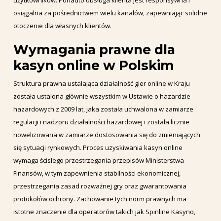
użytkowników. Ponadto obsługa klienta jest responsywna i
osiągalna za pośrednictwem wielu kanałów, zapewniając solidne
otoczenie dla własnych klientów.
Wymagania prawne dla
kasyn online w Polskim
Struktura prawna ustalająca działalność gier online w Kraju
została ustalona głównie wszystkim w Ustawie o hazardzie
hazardowych z 2009 lat, jaka została uchwalona w zamiarze
regulacji i nadzoru działalności hazardowej i została licznie
nowelizowana w zamiarze dostosowania się do zmieniających
się sytuacji rynkowych. Proces uzyskiwania kasyn online
wymaga ścisłego przestrzegania przepisów Ministerstwa
Finansów, w tym zapewnienia stabilności ekonomicznej,
przestrzegania zasad rozważnej gry oraz gwarantowania
protokołów ochrony. Zachowanie tych norm prawnych ma
istotne znaczenie dla operatorów takich jak Spinline Kasyno,