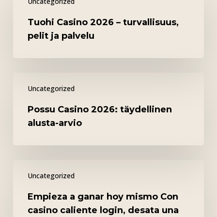
Uncategorized
Casino
2026
Tuohi Casino 2026 – turvallisuus,
–
pelit ja palvelu
turvallisuus,
pelit
ja
Possu
palvelu
Uncategorized
Casino
2026:
Possu Casino 2026: täydellinen
täydellinen
alusta-arvio
alusta-
arvio
Empieza
Uncategorized
a
ganar
Empieza a ganar hoy mismo Con
hoy
casino caliente login, desata una
mismo