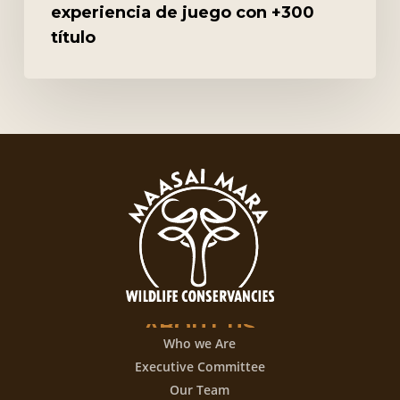
experiencia de juego con +300
Con
título
casino
caliente
login,
desata
una
experiencia
de
juego
con
+300
título
ABOUT
US
Who we Are
Executive Committee
Our Team