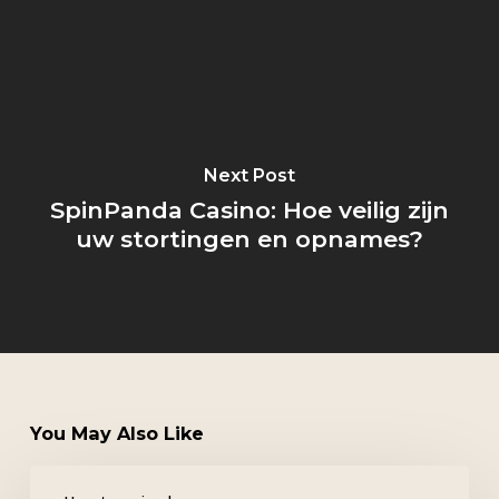
Next Post
SpinPanda Casino: Hoe veilig zijn
uw stortingen en opnames?
You May Also Like
Tuohi