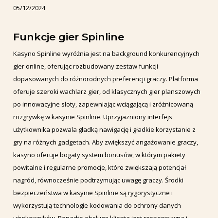
Funkcje gier Spinline
Kasyno Spinline wyróżnia jest na background konkurencyjnych
gier online, oferując rozbudowany zestaw funkcji
dopasowanych do różnorodnych preferencji graczy. Platforma
oferuje szeroki wachlarz gier, od klasycznych gier planszowych
po innowacyjne sloty, zapewniając wciągającą i zróżnicowaną
rozgrywkę w kasynie Spinline. Uprzyjazniony interfejs
użytkownika pozwala gładką nawigację i gładkie korzystanie z
gry na różnych gadgetach. Aby zwiększyć angażowanie graczy,
kasyno oferuje bogaty system bonusów, w którym pakiety
powitalne i regularne promocje, które zwiększają potencjał
nagród, równocześnie podtrzymując uwagę graczy. Środki
bezpieczeństwa w kasynie Spinline są rygorystyczne i
wykorzystują technologie kodowania do ochrony danych