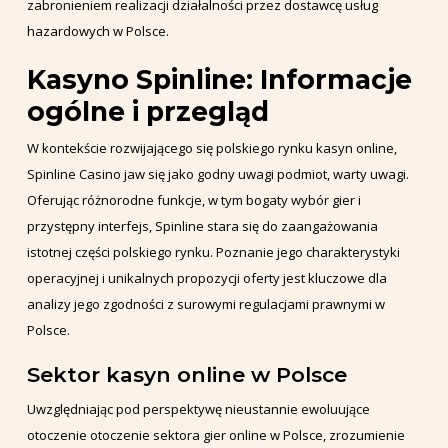
zabronieniem realizacji działalności przez dostawcę usług
hazardowych w Polsce.
Kasyno Spinline: Informacje
ogólne i przegląd
W kontekście rozwijającego się polskiego rynku kasyn online,
Spinline Casino jaw się jako godny uwagi podmiot, warty uwagi.
Oferując różnorodne funkcje, w tym bogaty wybór gier i
przystępny interfejs, Spinline stara się do zaangażowania
istotnej części polskiego rynku. Poznanie jego charakterystyki
operacyjnej i unikalnych propozycji oferty jest kluczowe dla
analizy jego zgodności z surowymi regulacjami prawnymi w
Polsce.
Sektor kasyn online w Polsce
Uwzględniając pod perspektywę nieustannie ewoluujące
otoczenie otoczenie sektora gier online w Polsce, zrozumienie