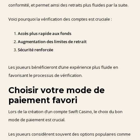
conformité, et permet ainsi des retraits plus fluides par la suite.
Voici pourquoi la vérification des comptes est cruciale :
Accès plus rapide aux fonds
Augmentation des limites de retrait
Sécurité renforcée
Les joueurs bénéficieront d’une expérience plus fluide en
favorisant le processus de vérification.
Choisir votre mode de
paiement favori
Lors de la création d’un compte Swift Casino, le choix du bon
mode de paiement est crucial.
Les joueurs considèrent souvent des options populaires comme