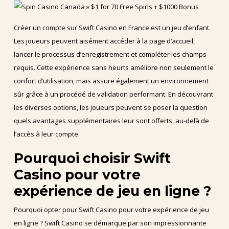
Créer un compte sur Swift Casino en France est un jeu d’enfant.
Les joueurs peuvent aisément accéder à la page d’accueil,
lancer le processus d’enregistrement et compléter les champs
requis. Cette expérience sans heurts améliore non seulement le
confort d’utilisation, mais assure également un environnement
sûr grâce à un procédé de validation performant. En découvrant
les diverses options, les joueurs peuvent se poser la question
quels avantages supplémentaires leur sont offerts, au-delà de
l’accès à leur compte.
Pourquoi choisir Swift
Casino pour votre
expérience de jeu en ligne ?
Pourquoi opter pour Swift Casino pour votre expérience de jeu
en ligne ? Swift Casino se démarque par son impressionnante