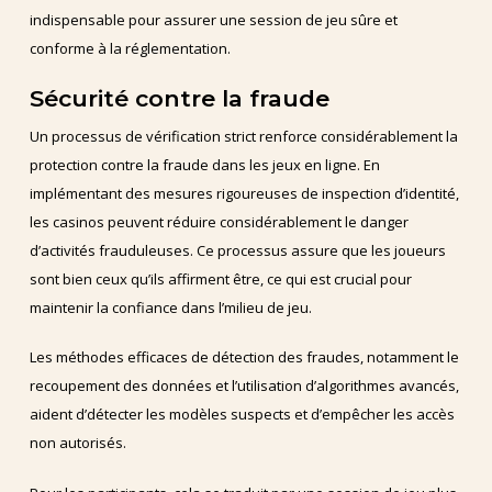
indispensable pour assurer une session de jeu sûre et
conforme à la réglementation.
Sécurité contre la fraude
Un processus de vérification strict renforce considérablement la
protection contre la fraude dans les jeux en ligne. En
implémentant des mesures rigoureuses de inspection d’identité,
les casinos peuvent réduire considérablement le danger
d’activités frauduleuses. Ce processus assure que les joueurs
sont bien ceux qu’ils affirment être, ce qui est crucial pour
maintenir la confiance dans l’milieu de jeu.
Les méthodes efficaces de détection des fraudes, notamment le
recoupement des données et l’utilisation d’algorithmes avancés,
aident d’détecter les modèles suspects et d’empêcher les accès
non autorisés.