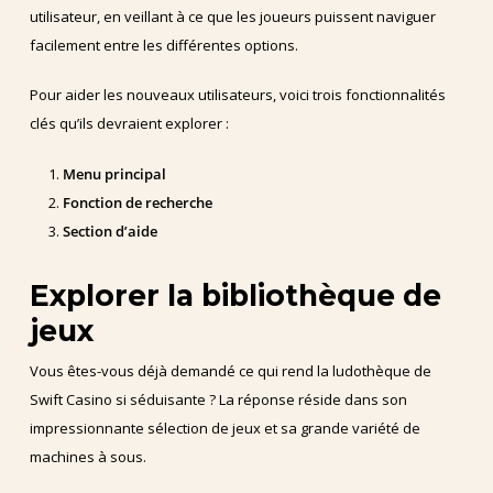
utilisateur, en veillant à ce que les joueurs puissent naviguer
facilement entre les différentes options.
Pour aider les nouveaux utilisateurs, voici trois fonctionnalités
clés qu’ils devraient explorer :
Menu principal
Fonction de recherche
Section d’aide
Explorer la bibliothèque de
jeux
Vous êtes-vous déjà demandé ce qui rend la ludothèque de
Swift Casino si séduisante ? La réponse réside dans son
impressionnante sélection de jeux et sa grande variété de
machines à sous.