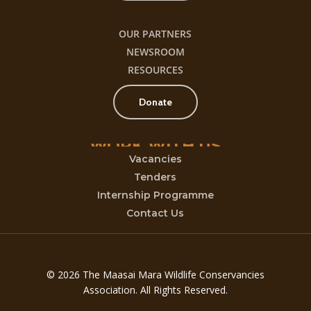
OUR PARTNERS
NEWSROOM
RESOURCES
Donate
WORK
WITH
US
Vacancies
Tenders
Internship Programme
Contact Us
© 2026 The Maasai Mara Wildlife Conservancies
Association. All Rights Reserved.