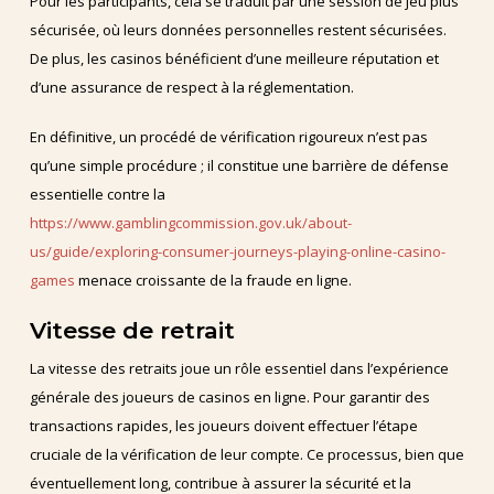
Pour les participants, cela se traduit par une session de jeu plus
sécurisée, où leurs données personnelles restent sécurisées.
De plus, les casinos bénéficient d’une meilleure réputation et
d’une assurance de respect à la réglementation.
En définitive, un procédé de vérification rigoureux n’est pas
qu’une simple procédure ; il constitue une barrière de défense
essentielle contre la
https://www.gamblingcommission.gov.uk/about-
us/guide/exploring-consumer-journeys-playing-online-casino-
games
menace croissante de la fraude en ligne.
Vitesse de retrait
La vitesse des retraits joue un rôle essentiel dans l’expérience
générale des joueurs de casinos en ligne. Pour garantir des
transactions rapides, les joueurs doivent effectuer l’étape
cruciale de la vérification de leur compte. Ce processus, bien que
éventuellement long, contribue à assurer la sécurité et la