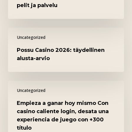
–
pelit ja palvelu
turvallisuus,
pelit
ja
Possu
palvelu
Uncategorized
Casino
2026:
Possu Casino 2026: täydellinen
täydellinen
alusta-arvio
alusta-
arvio
Empieza
Uncategorized
a
ganar
Empieza a ganar hoy mismo Con
hoy
casino caliente login, desata una
mismo
experiencia de juego con +300
Con
título
casino