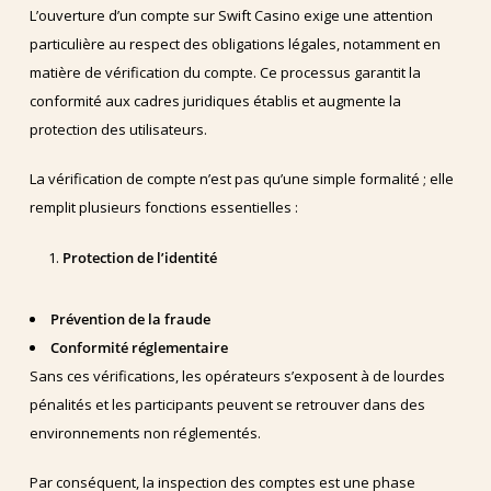
L’ouverture d’un compte sur Swift Casino exige une attention
particulière au respect des obligations légales, notamment en
matière de vérification du compte. Ce processus garantit la
conformité aux cadres juridiques établis et augmente la
protection des utilisateurs.
La vérification de compte n’est pas qu’une simple formalité ; elle
remplit plusieurs fonctions essentielles :
Protection de l’identité
Prévention de la fraude
Conformité réglementaire
Sans ces vérifications, les opérateurs s’exposent à de lourdes
pénalités et les participants peuvent se retrouver dans des
environnements non réglementés.
Par conséquent, la inspection des comptes est une phase