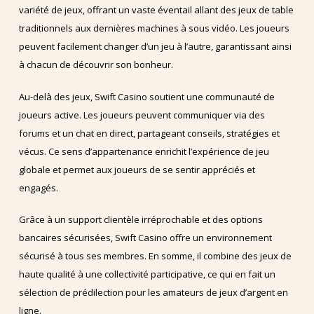
variété de jeux, offrant un vaste éventail allant des jeux de table
traditionnels aux dernières machines à sous vidéo. Les joueurs
peuvent facilement changer d’un jeu à l’autre, garantissant ainsi
à chacun de découvrir son bonheur.
Au-delà des jeux, Swift Casino soutient une communauté de
joueurs active. Les joueurs peuvent communiquer via des
forums et un chat en direct, partageant conseils, stratégies et
vécus. Ce sens d’appartenance enrichit l’expérience de jeu
globale et permet aux joueurs de se sentir appréciés et
engagés.
Grâce à un support clientèle irréprochable et des options
bancaires sécurisées, Swift Casino offre un environnement
sécurisé à tous ses membres. En somme, il combine des jeux de
haute qualité à une collectivité participative, ce qui en fait un
sélection de prédilection pour les amateurs de jeux d’argent en
ligne.