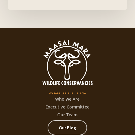
caliente
login,
desata
una
experiencia
de
juego
con
+300
título
ABOUT
US
Who we Are
Executive Committee
Our Team
Our Blog