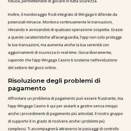
fiducia, permettendoti di giocare in tutta sicurezza.
Inoltre, il monitoraggio frodi integrato di Wingaga ti difende da
potenziali minacce. Monitora continuamente le transazioni,
rilevando e avvisandoti di qualsiasi operazione sospetta. Grazie
a queste caratteristiche all’avanguardia, l’app non solo protegge
le tue transazioni, ma aumenta anche la tua serenità con
aggiornamenti di sicurezza in real-time. Gioca liberamente,
sapendo che l’app Wingaga Casino ti sostiene nell’evoluzione
del settore del gioco online.
Risoluzione degli problemi di
pagamento
Affrontare un problema di pagamento può essere frustrante, ma
l’app Wingaga Casino è qui per aiutarti a gestire senza intoppi
anche i procedimenti di pagamento più articolati. Il nostro gruppo
di supporto è in grado di risolvere anche i problemi più
complessi. Ti accompagnerà attraverso le passaggi di controllo