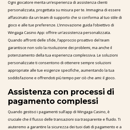
Ogni giocatore merita un’esperienza di assistenza clienti
personalizzata, progettata su misura per te. Immagina di essere
affascinato da un team di supporto che si conforma al tuo stile di
gioco e alle tue preferenze. L’innovazione guida l’obiettivo di
Wingaga Casino App: offrire un’assistenza personalizzata.
Quando affronti delle sfide, l’approccio proattivo del team
garantisce non solo la risoluzione dei problemi, ma anche il
potenziamento della tua esperienza complessiva. Le soluzioni
personalizzate ti consentono di ottenere sempre soluzioni
appropriate alle tue esigenze specifiche, aumentando la tua
soddisfazione e offrendoti più tempo per ciò che ami: il gioco.
Assistenza con processi di
pagamento complessi
Quando gestisci i pagamenti sull’app di Wingaga Casino, è
cruciale che il flusso delle transazioni sia trasparente e fluido. Ti
aiuteremo a garantire la sicurezza dei tuoi dati di pagamento e a