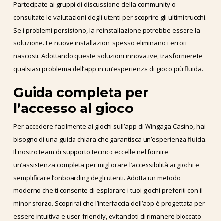
Partecipate ai gruppi di discussione della community o
consultate le valutazioni degli utenti per scoprire gli ultimi trucchi.
Se i problemi persistono, la reinstallazione potrebbe essere la
soluzione. Le nuove installazioni spesso eliminano i errori
nascosti. Adottando queste soluzioni innovative, trasformerete
qualsiasi problema dell’app in un’esperienza di gioco più fluida.
Guida completa per
l’accesso al gioco
Per accedere facilmente ai giochi sull’app di Wingaga Casino, hai
bisogno di una guida chiara che garantisca un’esperienza fluida.
Il nostro team di supporto tecnico eccelle nel fornire
un’assistenza completa per migliorare l’accessibilità ai giochi e
semplificare l’onboarding degli utenti. Adotta un metodo
moderno che ti consente di esplorare i tuoi giochi preferiti con il
minor sforzo. Scoprirai che l’interfaccia dell’app è progettata per
essere intuitiva e user-friendly, evitandoti di rimanere bloccato