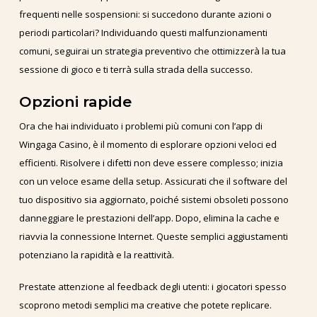
frequenti nelle sospensioni: si succedono durante azioni o
periodi particolari? Individuando questi malfunzionamenti
comuni, seguirai un strategia preventivo che ottimizzerà la tua
sessione di gioco e ti terrà sulla strada della successo.
Opzioni rapide
Ora che hai individuato i problemi più comuni con l’app di
Wingaga Casino, è il momento di esplorare opzioni veloci ed
efficienti. Risolvere i difetti non deve essere complesso; inizia
con un veloce esame della setup. Assicurati che il software del
tuo dispositivo sia aggiornato, poiché sistemi obsoleti possono
danneggiare le prestazioni dell’app. Dopo, elimina la cache e
riavvia la connessione Internet. Queste semplici aggiustamenti
potenziano la rapidità e la reattività.
Prestate attenzione al feedback degli utenti: i giocatori spesso
scoprono metodi semplici ma creative che potete replicare.