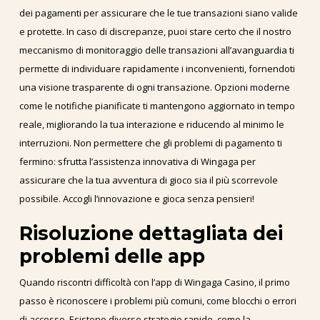
dei pagamenti per assicurare che le tue transazioni siano valide
e protette. In caso di discrepanze, puoi stare certo che il nostro
meccanismo di monitoraggio delle transazioni all’avanguardia ti
permette di individuare rapidamente i inconvenienti, fornendoti
una visione trasparente di ogni transazione. Opzioni moderne
come le notifiche pianificate ti mantengono aggiornato in tempo
reale, migliorando la tua interazione e riducendo al minimo le
interruzioni. Non permettere che gli problemi di pagamento ti
fermino: sfrutta l’assistenza innovativa di Wingaga per
assicurare che la tua avventura di gioco sia il più scorrevole
possibile. Accogli l’innovazione e gioca senza pensieri!
Risoluzione dettagliata dei
problemi delle app
Quando riscontri difficoltà con l’app di Wingaga Casino, il primo
passo è riconoscere i problemi più comuni, come blocchi o errori
di accesso. Esistono diverse strategie rapide, come la