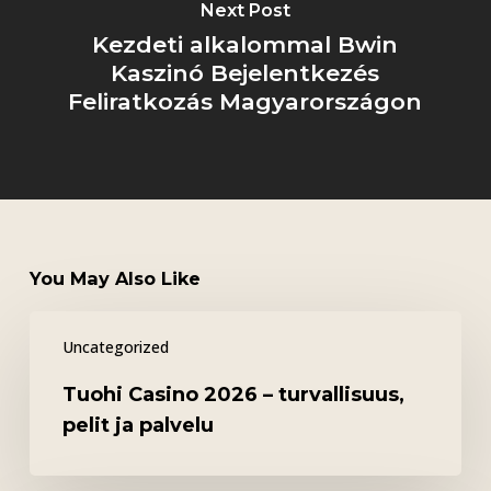
Next Post
Kezdeti alkalommal Bwin
Kaszinó Bejelentkezés
Feliratkozás Magyarországon
You May Also Like
Tuohi
Uncategorized
Casino
2026
Tuohi Casino 2026 – turvallisuus,
–
pelit ja palvelu
turvallisuus,
pelit